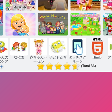
赤ちゃんヘー
ベビーヘーゼ
ベビーヘーゼ
ベ
ゼルフラワー
ルハロウィー
ル：学校の年
ル
ガール
ン城
次日
キンダーガー
楽しい保育園
マ
デン
奇抜な保育園
の物語
ゃんの
幼稚園
赤ちゃんヘ
子どもたち
タッチスク
Html5
ア
のケア
ーゼル
リーン
(Total 36)