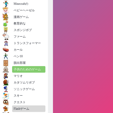
Minecraftの
ベビーヘーゼル
漫画ゲーム
教育的な
スポンジボブ
ファーム
トランスフォーマー
カール
ベン10
脱出部屋
子供のためのゲーム
マリオ
カタツムリボブ
ソニックゲーム
スキー
クエスト
Flashゲーム