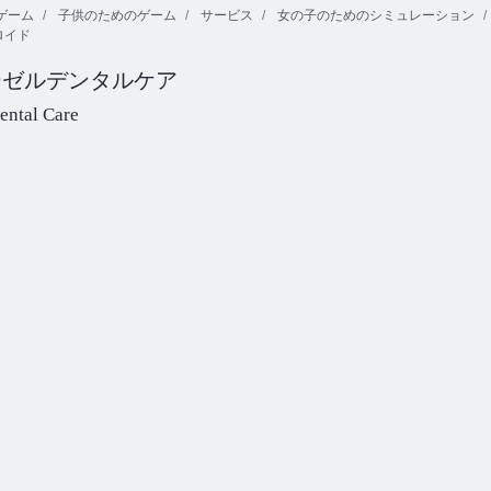
ゲーム
子供のためのゲーム
サービス
女の子のためのシミュレーション
ロイド
ベビーヘーゼ
ベビーヘーゼ
ベビーヘーゼ
ル学ぶ車
ル母の日
ル釣り時間
ーゼルデンタルケア
ental Care