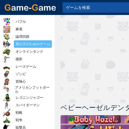
バブル
麻雀
論理回路
男の子のためのゲーム
オンラインタンク
撮影
レースゲーム
ゾンビ
冒険心
アメリカンフットボー
ル
レゴニンジャゴー
スパイダーマン
ベビーヘーゼルデン
戦略
戦争
狙撃兵