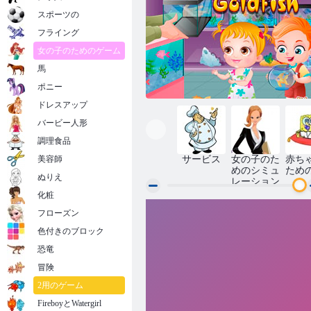
スポーツの
フライング
女の子のためのゲーム
馬
ポニー
ドレスアップ
バービー人形
調理食品
美容師
サービス
女の子のた
赤ち
めのシミュ
ため
ぬりえ
レーション
化粧
フローズン
赤ちゃんヘーゼル金魚
色付きのブロック
恐竜
冒険
2用のゲーム
FireboyとWatergirl