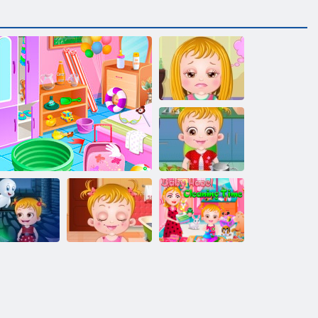
ベビーヘーゼ
ルヘアケア
赤ちゃんヘー
ゼル胃のケア
ちゃんヘー
赤ちゃんヘー
ル灯台アド
ゼル肌トラブ
赤ちゃんヘー
ベンチャー
ビーチでベビーヘーゼル
ル
ゼル洗浄時間