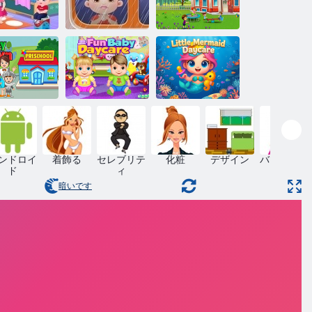
ビーヘーゼ
：幼稚園で
ベビーヘーゼ
の一日
ル：父の日
幼稚園教諭
イタウンプ
デイケアシミ
リトルマーメ
リスクール
ュレーター
イド保育園
ンドロイ
着飾る
セレブリテ
化粧
デザイン
バービー人
ド
ィ
形
暗いです