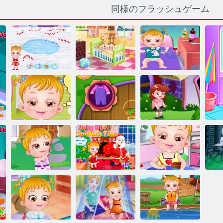
同様のフラッシュゲーム
ジンジャーブ
レッドハウス
ベビーヘーゼ
ベビーヘーゼ
の赤ちゃんの
ルブラッシン
ルは病気ゴー
ヘーゼル
グ時間
ズ
ベビーヘーゼ
ベビーハシバ
ルベッドタイ
ミガーデニン
就学前の赤ち
ム
グ時間
ゃんヘーゼル
赤ちゃんヘー
赤ちゃんヘー
赤ちゃんヘー
赤
ゼル裏庭パー
ゼルクリスマ
ゼルクラフト
ゼ
ティー
ス·タイム
タイム