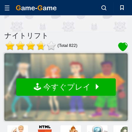
ナイトリフト
(Total 822)
🕹️ 今すぐプレイ