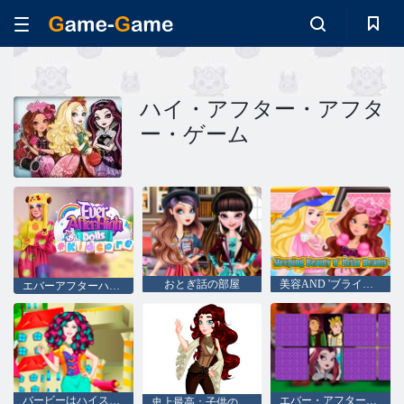
ハイ・アフター・アフタ
ー・ゲーム
おとぎ話の部屋
美容AND 'ブライアー眠れる森の美女
エバーアフターハイドールズ#kidcore
バービーはハイスタイルのドレスアップ後に
エバー・アフター・ハイ：Memo Deluxe
史上最高：子供のための色づけ