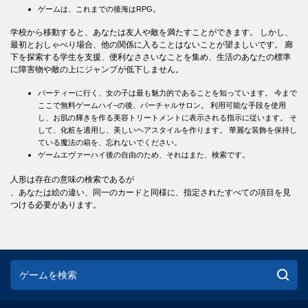
ゲームは、これまでの後海はRPG。
学校から移動すると、あなたは友人や敵を満たすことができます。 しかし、
最初とおしゃべり場合、他の関係に入ることはないことが望ましいです。 廊
下を探索する学生を支援、便利なささいなことを集め、生活のあなたの標準
に障害物や敵の上にジャンプが低下しません。
パーティーに行く、女の子は最も魅力的であることを知っています。 今まで
ここで無料ゲームハイ–の後、バーチャルサロン。 利用可能な手段を使用
し、お肌の輝きを作る美容トリートメントに表示される指示に従います。 そ
して、化粧を適用し、美しいヘアスタイルを作ります。 華麗な装飾を保持し
ている魔法の箱を、忘れないでください。
ゲームエヴァーハイ後の自由のため、それはまた、検索です。
人形は存在の意味の検索であるが
、あなたは絵の違い、同一のカードと同様に、指定されたすべての項目を見
つける必要があります。