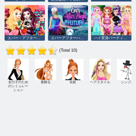
エバー・アフター・ハイ：アドベンチャー
エバーアフターハイ#future
ハイ変身パーティーの後
(Total 10)
女の子のため
着飾る
化粧
ヘアスタイル
シンプル
のシミュレー
ション