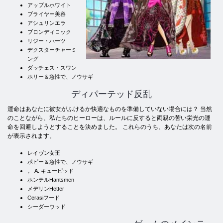
アップルホワイト
ブライヤー美容
アシュリンエラ
ブロンディロック
リジー・ハーツ
デクスターチャーミ
ング
ダッチェス・スワン
ホリー＆急性で、ノウサギ
ディパーテッド反乱
運命はあなたに彼女がふけるか快適なものを準備していない場合には？ 当然
のことながら、私たちのヒーローは、ルールに反すると両親の苦い栄光の運
命を回避しようとすることを決めました。 これらのうち、あなたは次の名前
が表示されます。
レイヴン女王
ポピー＆急性で、ノウサギ
。 A. キューピッド
ホンテルHantsmen
メデリンHetter
Cerasiフード
シーダーウッド