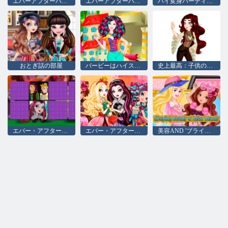
エバーアフターハイドールズ#kidcore
エバーアフターハイ#future
ハイ変身パーティーの後
おとぎ話の部屋
バービーはハイスタイルのドレスアップ後に
史上最高：子供のための色づけ
エバー・アフター・ハイ：Memo Deluxe
エバー・アフター・ハイ：アドベンチャー
美容AND 'ブライアー眠れる森の美女