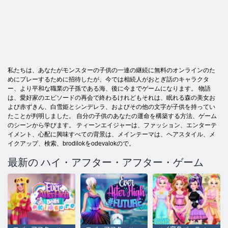
私たちは、あなたがモンスターの子供の一連の継続に無料のオンラインのた
めにプレーするために招待したが、今では相続人がおとぎ話のキャラクタ
ー、より平和な職業の子孫である海、後に今までゲームになります。 物語
は、愛好家のエピソードの再会で終わるけれどもそれは、眠れる森の美女お
よび赤ずきん、白雪姫とシンデレラ、およびその他の文字が子供を持ってい
たことが判明しました。 自分の子供のあなたの運命を構築する方法、ゲーム
のシーンから学びます。 ティーンエイジャーは、ファッション、エンターテ
イメント、心配に興味すべての背景は、メインテーマは、ヘアスタイル、メ
イクアップ、検索、brodilokをodevalokので。
最新の ハイ・アフター・アフター・ゲーム