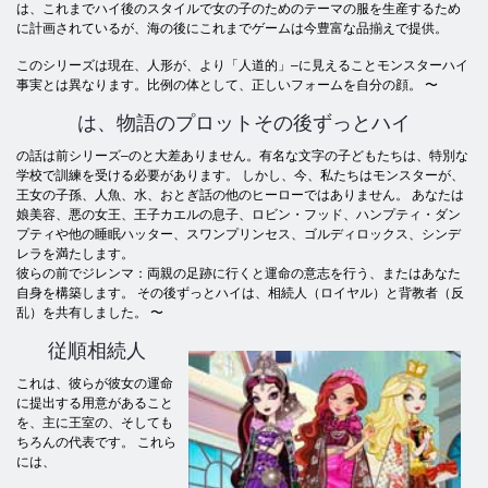
は、これまでハイ後のスタイルで女の子のためのテーマの服を生産するため
に計画されているが、海の後にこれまでゲームは今豊富な品揃えで提供。
このシリーズは現在、人形が、より「人道的」–に見えることモンスターハイ
事実とは異なります。比例の体として、正しいフォームを自分の顔。
〜
は、物語のプロットその後ずっとハイ
の話は前シリーズ–のと大差ありません。有名な文字の子どもたちは、特別な
学校で訓練を受ける必要があります。 しかし、今、私たちはモンスターが、
王女の子孫、人魚、水、おとぎ話の他のヒーローではありません。 あなたは
娘美容、悪の女王、王子カエルの息子、ロビン・フッド、ハンプティ・ダン
プティや他の睡眠ハッター、スワンプリンセス、ゴルディロックス、シンデ
レラを満たします。
彼らの前でジレンマ：両親の足跡に行くと運命の意志を行う、またはあなた
自身を構築します。 その後ずっとハイは、相続人（ロイヤル）と背教者（反
乱）を共有しました。
〜
従順相続人
これは、彼らが彼女の運命
に提出する用意があること
を、主に王室の、そしても
ちろんの代表です。 これら
には、