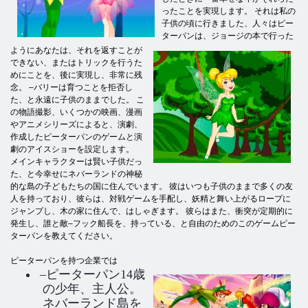
ったことを実現します。 それは私の
子供の頃に行きました、人々はピー
ターパンは、ジョージの本で行った
ようにあなたは、それを返すことが
できない、またはトリックを行うた
めにことを、後に実現し、非常に残
念。 –バリーは育つことを拒否し
た、と永遠に子供のままでした。 こ
の物語撮影、いくつかの映画、漫画
やアニメシリーズによると、演劇、
作成したピーターパンのゲームと演
劇のアイスショーを設定します。
メインキャラクターは賢い子供だっ
た、と今幸せにネバーランドの神秘
的な島の子どもたちの国に住んでいます。 彼はいつも子供のままで多くの友
人を持っており、彼らは、対戦ゲームを手配し、妖精と舞い上がるロープに
ジャンプし、木の家に住んで、はしゃぎます。 彼らはまた、衝突が定期的に
発生し、誰と敵–フック船長を、持っている、と自由のためのこのゲームピー
ターパンを教えてください。
ピーターパンを持つ企業では
–ピーターパン14歳
の少年、主人公。
ネバーランド島を