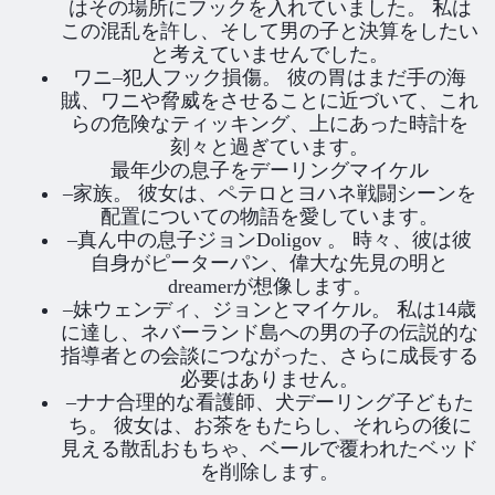
はその場所にフックを入れていました。 私は
この混乱を許し、そして男の子と決算をしたい
と考えていませんでした。
ワニ–犯人フック損傷。 彼の胃はまだ手の海
賊、ワニや脅威をさせることに近づいて、これ
らの危険なティッキング、上にあった時計を
刻々と過ぎています。
最年少の息子をデーリングマイケル
–家族。 彼女は、ペテロとヨハネ戦闘シーンを
配置についての物語を愛しています。
–真ん中の息子ジョンDoligov 。 時々、彼は彼
自身がピーターパン、偉大な先見の明と
dreamerが想像します。
–妹ウェンディ、ジョンとマイケル。 私は14歳
に達し、ネバーランド島への男の子の伝説的な
指導者との会談につながった、さらに成長する
必要はありません。
–ナナ合理的な看護師、犬デーリング子どもた
ち。 彼女は、お茶をもたらし、それらの後に
見える散乱おもちゃ、ベールで覆われたベッド
を削除します。