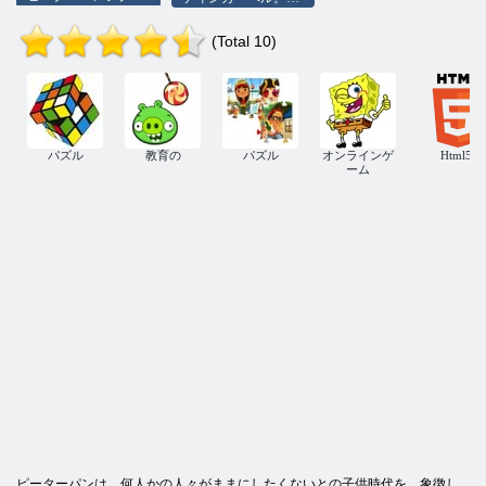
(Total 10)
パズル
教育の
パズル
オンラインゲ
Html5
ーム
ピーターパンは、何人かの人々がままにしたくないとの子供時代を、象徴し