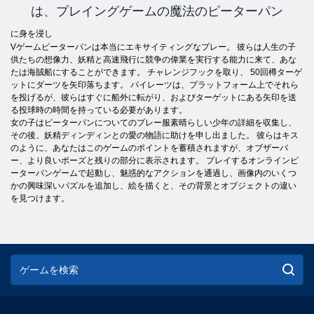
は、プレイングゲームの魔法のピーターパン
に身を浸し
Vゲームピーターパンは本当にエキサイティングなプレー。 彼らは人生の子
供たちの想像力、妖精と高速飛行に競争の偉業を実行する能力に来て、あな
たは海賊船にすることができます。 チャレンジフックを取り、 50回樽ターゲ
ットにダーツを矢印落ちます。 パイレーツは、プラットフォーム上でそれら
を投げるが、彼らはすぐに船外に転がり、およびターゲットにある矢印を送
る投球時の時間を持っている必要があります。
女の子はピーターパンについてのプレー服素晴らしい少年の詳細を収集し、
その後、妖精ディンディンとの愛の物語に助けを申し出ました。 彼らはキス
のように、あなたはこのゲームのポイントを蓄積されますが、オブザーバ
ー、より良いポーズと残りの部分に表示されます。 プレイするオンラインピ
ーターパンゲームで起動し、魅惑的なアクションを通過し、画像内のいくつ
かの興味深いパズルを追加し、絵を描くと、その背景とオブジェクトの違い
を見つけます。