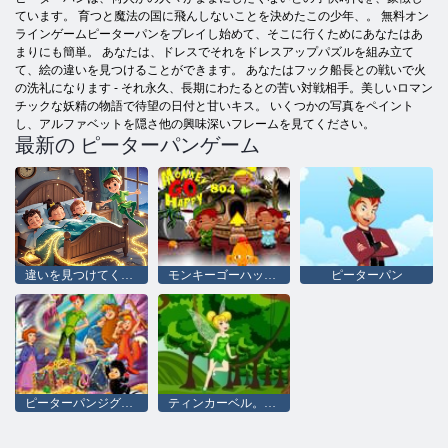
ています。 育つと魔法の国に飛んしないことを決めたこの少年、。 無料オン
ラインゲームピーターパンをプレイし始めて、そこに行くためにあなたはあ
まりにも簡単。 あなたは、ドレスでそれをドレスアップパズルを組み立て
て、絵の違いを見つけることができます。 あなたはフック船長との戦いで火
の洗礼になります - それ永久、長期にわたるとの苦い対戦相手。美しいロマン
チックな妖精の物語で待望の日付と甘いキス。 いくつかの写真をペイント
し、アルファベットを隠さ他の興味深いフレームを見てください。
最新の ピーターパンゲーム
違いを見つけてください：ピーターパン
モンキーゴーハッピーステージ804
ピーターパン
ピーターパンジグソーパズルコレクション
ティンカーベル。森林事故