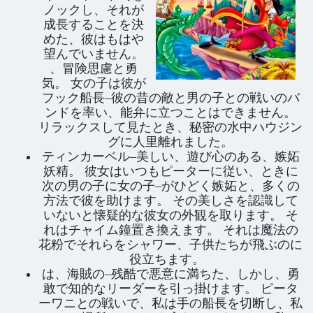
ノックし、それが
成長することを決
めた、彼はもはや
望んでいません。
、冒険思慮と勇
気。 女の子は彼が
フック船長–彼の昔の敵と男の子との戦いのバ
ンドを率い、能弁に立つことはできません。
リラックスして見たとき、秘密の水中ハウジン
グに人里離れました。
ティンカーベル–美しい、遊び心のある、嫉妬
妖精。 彼女はいつもピーターに従い、ときに
次の男の子に女の子–がひどく嫉妬と、多くの
方法で彼を助けます。 その美しさを認識して
いないと懐疑的な彼女の外観を取ります。 そ
れはチャイム鐘置き換えます。 それは魔法の
花粉でそれらをシャワー、子供たちが飛ぶのに
役立ちます。
は、海賊の–残酷で悪意に満ちた、しかし、勇
敢で知的なリーダーを引っ掛けます。 ピータ
ーワニとの戦いで、私は手の船長を切断し、私