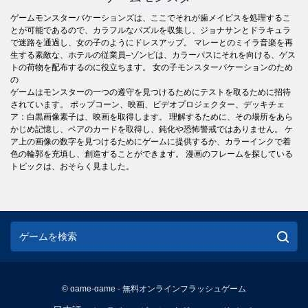
ゲームモンスターバケーションズは、ここでそれが歯メイビスを処理するこ
とが可能であるので、カラフルなパズルを収集し、ジョナサンとドラキュラ
で迷路を通過し、女の子のようにドレスアップ。 マレーとのミイラ音楽を再
生する素敵な、ホテルの従業員–ゾンビは、カラーパスにそれを向ける、ゲス
トの荷物を配布するのに役立ちます。 女の子モンスターバケーションのため
の
ゲームはモンスターの一つの遵守を見つけるためにテストを取るために招待
されています。 ポップコーン、映画、ビデオプロジェクター、デッキチェ
ア：白黒画像素子は、映画を取得します。 理解するために、その場所をあら
かじめ記憶し、ペアのカードを取得し、鈍化や恐怖警戒ではありません。 ケ
ア上の画像の数字を見つけるためにゲームに提供するか、カラーインクで着
色の輪郭を充填し、創造することができます。 漫画のフレームを探している
トピックは、おそらく見ました。
© game-game - 無料オンラインフラッシュゲーム
English