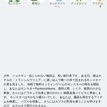
モンスター
教育の
タッチスクリ
アンドロイド
アイテムを
ーン
す
少年、ジョナサン - 信じられない物語は、若い旅行者です。 ある日、彼はホ
テルの「トランシルヴァニア」に迷い込んで唯一の本で読まれるモンスター
の束を見ました。 休暇で無料オンラインゲームのモンスターの再生を開始
し、あなたはモンスターFankenshteyna、透明人間、ミイラ、狼男の小さな
家族、さらにはドラキュラ自身と彼のかわいい娘吸血鬼メイビスと再会しま
す。 モンスターは今かなり暖かいでした。 あなたは、臓器を再生するアイテ
ムを検索し、パズルを収集し、さらにはカブスの乳母を雇うことを学びます
ので、ホテルまで実行されません。