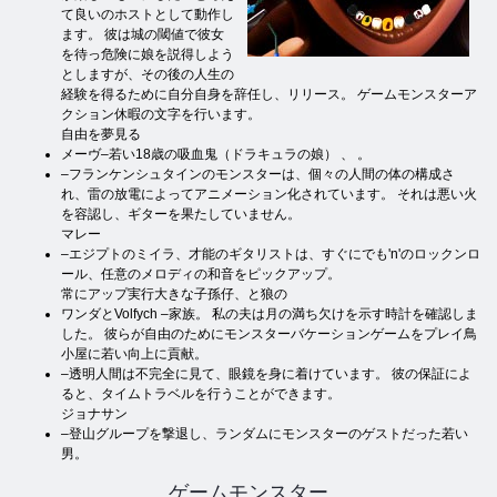
て良いのホストとして動作し
ます。 彼は城の閾値で彼女
を待っ危険に娘を説得しよう
としますが、その後の人生の
経験を得るために自分自身を辞任し、リリース。 ゲームモンスターア
クション休暇の文字を行います。
自由を夢見る
メーヴ–若い18歳の吸血鬼（ドラキュラの娘） 、 。
–フランケンシュタインのモンスターは、個々の人間の体の構成さ
れ、雷の放電によってアニメーション化されています。 それは悪い火
を容認し、ギターを果たしていません。
マレー
–エジプトのミイラ、才能のギタリストは、すぐにでも'n'のロックンロ
ール、任意のメロディの和音をピックアップ。
常にアップ実行大きな子孫仔、と狼の
ワンダとVolfych –家族。 私の夫は月の満ち欠けを示す時計を確認しま
した。 彼らが自由のためにモンスターバケーションゲームをプレイ鳥
小屋に若い向上に貢献。
–透明人間は不完全に見て、眼鏡を身に着けています。 彼の保証によ
ると、タイムトラベルを行うことができます。
ジョナサン
–登山グループを撃退し、ランダムにモンスターのゲストだった若い
男。
ゲームモンスター