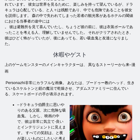
れています。 彼女は世界を見るために、楽しみを持って望んでいるが、ドラ
キュラは心配している、と人々は残酷であり、中でも危険であることを彼女
を説得します。 森の中で失われてしまった若者の観光客があるホテルの閾値
における当事者の途中には
。 彼は避難所を見て喜んでいたし、ちょうど彼の前に、彼は衣装ボールであ
ったことを考える人、理解していませんでした。 それがクリアされたとき、
彼はひどく怖がっていたが、後にあっても、若い吸血鬼と友達になりまし
た。
休暇やゲスト
上のゲームモンスターのメインキャラクターは、 異なるストーリーから来–漫
画
Personazhi非常にカラフルな画像。 あなたは、ブードゥー教のヘッド、生き
ているスケルトンと鎧の魔法で乾燥させ、アダムスファミリーに住んでい
る、スケートボードの手が表示されます。
–ドラキュラ伯爵主に思いや
りのある父親、次に危険な吸
血鬼。 しかし、映画の中
で、彼は非常に気立て-良い
とインテリジェントに見えま
す。 すべての笑顔は、と夜
が楽しいものにしたいと考え