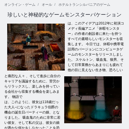
オンライン・ゲーム
オール
ホテルトランシルバニアのゲーム
珍しいと神秘的なゲームモンスターバケーション
は、このアイデアは2012年に初演コ
メディ長編アニメ「休暇モンスタ
ー」の作者の創設者に来た–を持つ
すべての素晴らしいモンスターを収
集します。 今日では、休暇や携帯電
話用のバージョンにコンピュータゲ
ームのモンスターをリリースしまし
た。 スケルトン、吸血鬼、狼男、そ
して日常業務からあまりにも疲れて
他の目に見えない生き物、恐ろしい
と痛烈な人々 、そして進歩に自分の
キャリアを議論するために、苦労か
らリラックスし、楽しみを持ってい
る会社から収集する機会を楽しみま
す。 物語で
は、このように、彼女は118歳だっ
た大人–になったドラキュラ伯爵の
機会の誕生日パーティーの娘、とな
りました。 吸血鬼のために非常に若
い彼女、そして私の父は、彼女の娘
が愚かな何かをしなかったことを恐