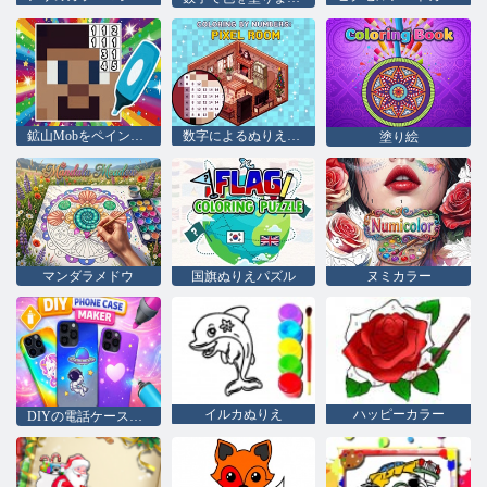
鉱山Mobをペイントする
数字によるぬりえ。 ピクセルルーム
塗り絵
マンダラメドウ
国旗ぬりえパズル
ヌミカラー
イルカぬりえ
ハッピーカラー
DIYの電話ケースメーカー