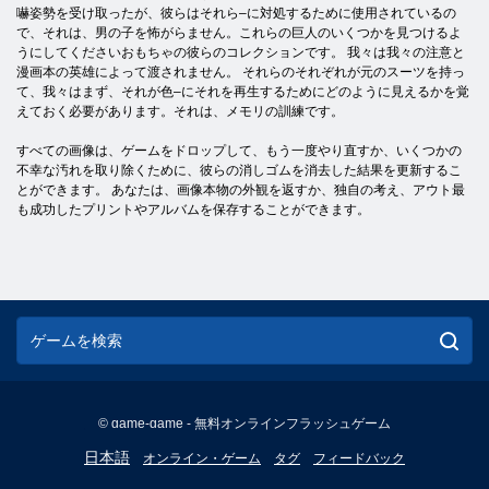
嚇姿勢を受け取ったが、彼らはそれら–に対処するために使用されているの
で、それは、男の子を怖がらません。これらの巨人のいくつかを見つけるよ
うにしてくださいおもちゃの彼らのコレクションです。 我々は我々の注意と
漫画本の英雄によって渡されません。 それらのそれぞれが元のスーツを持っ
て、我々はまず、それが色–にそれを再生するためにどのように見えるかを覚
えておく必要があります。それは、メモリの訓練です。
すべての画像は、ゲームをドロップして、もう一度やり直すか、いくつかの
不幸な汚れを取り除くために、彼らの消しゴムを消去した結果を更新するこ
とができます。 あなたは、画像本物の外観を返すか、独自の考え、アウト最
も成功したプリントやアルバムを保存することができます。
© game-game - 無料オンラインフラッシュゲーム
English
日本語
オンライン・ゲーム
タグ
フィードバック