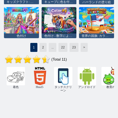
キッズクラフト: イースター DIY おもちゃ工場
キューブに色を付ける
ハーランドの塗り絵
色付け
色付け - 数字による色付け
世界の国旗: カラーパズル
1
2
...
22
23
>
(Total 11)
着色
Html5
タッチスクリ
アンドロイド
教育の
ーン