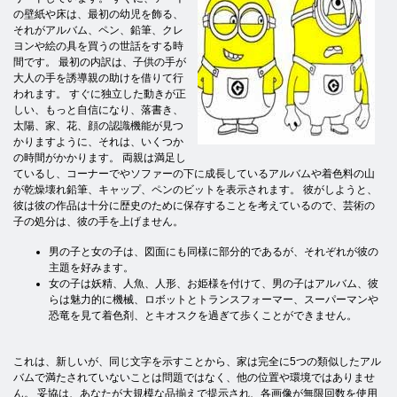
の壁紙や床は、最初の幼児を飾る、
それがアルバム、ペン、鉛筆、クレ
ヨンや絵の具を買うの世話をする時
間です。 最初の内訳は、子供の手が
大人の手を誘導親の助けを借りて行
われます。 すぐに独立した動きが正
しい、もっと自信になり、落書き、
太陽、家、花、顔の認識機能が見つ
かりますように、それは、いくつか
の時間がかかります。 両親は満足し
ているし、コーナーでやソファーの下に成長しているアルバムや着色料の山
が乾燥壊れ鉛筆、キャップ、ペンのビットを表示されます。 彼がしようと、
彼は彼の作品は十分に歴史のために保存することを考えているので、芸術の
子の処分は、彼の手を上げません。
男の子と女の子は、図面にも同様に部分的であるが、それぞれが彼の
主題を好みます。
女の子は妖精、人魚、人形、お姫様を付けて、男の子はアルバム、彼
らは魅力的に機械、ロボットとトランスフォーマー、スーパーマンや
恐竜を見て着色剤、とキオスクを過ぎて歩くことができません。
これは、新しいが、同じ文字を示すことから、家は完全に5つの類似したアル
バムで満たされていないことは問題ではなく、他の位置や環境ではありませ
ん。 妥協は、あなたが大規模な品揃えで提示され、各画像が無限回数を使用