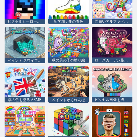
ピクセルヒーローズの顔を描く
新学期：靴の着色
面白いアルファベット
秋の男の子の塗り絵
ローズガーデン曼荼羅 No. 4
ペイント スワイプ 3D
旗の色を塗る ASMR
ピクセル画像を描いて色を塗る
ペイントかくれんぼ