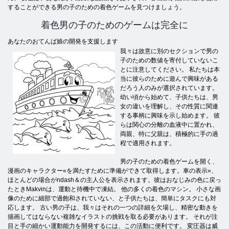
することができる男の子のための着色ゲームを見つけましょう。
着色男の子のためのゲームは完全に
あなたのおてんば娘の開発を支援します
我々は故意に別のセクションで男の
子のための数値を寄付していないこ
とに注意してください。 私たちは本
当に彼らのために遊んで興味がある
だろう人のみが選択されています。
幼い頃から始めて、子供たちは、男
女の違いを理解し、その性質に関連
する事柄に興味を示し始めます。 彼
らは関心の分離の血液中に置かれ、
両親、特に父親は、積極的に手の過
程で適用されます。
男の子のための着色ゲームを開く、
漫画のキャラクター«を満たすために準備ができて取得します。車の表示»、
ほとんどの場合がndash＆の主人公を表示されます。彼はおなじみの色に戻っ
たときMakvinは、運動と待機中で凍結。 他の多くの着色のマシン。 小さな画
像のために細部で過飽和されていない、と子供たちは、簡単にタスクにも対
応します。 古い男の子は、我々はそれの一つの詳細を欠場し、精密な動きを
描画してはならない複雑なイラストの挑戦を取る必要があります。 それが注
目と手の細かい運動能力を開発するには、この活動に便利です。 変圧器は威