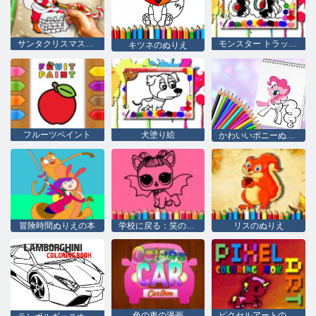
サンタクリスマスぬりえ
モンスター トラックの塗り絵
キツネのぬりえ
フルーツペイント
犬塗り絵
かわいいポニーぬりえブック
冒険時間ぬりえの本
学校に戻る：笑の塗り絵
リスのぬりえ
色の車の漫画
ピクセルアートの塗り絵