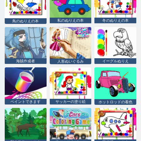
私のぬりえの本
冬のぬりえの本
鳥のぬりえの本
海賊作成者
イーグルぬりえ
人形ぬいぐるみ
ペイントできます
サッカーの塗り絵
ホットロッドの着色