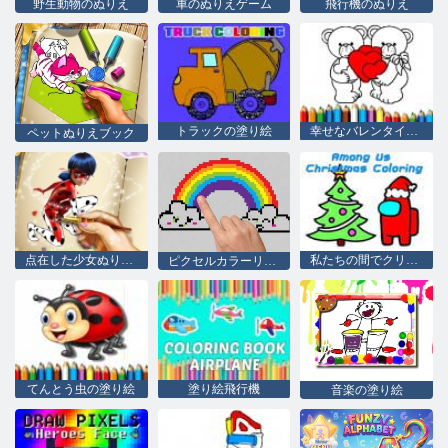
野生動物のぬりえ
車のぬりえゲーム
飛行機のぬりえ
トラックの塗り絵
幸せなバレンタインデーのぬりえ
ペットぬりえブック
点在した少女ぬりえの本
私たちの間でクリスマスの着色
ピクセルカラーリング
てんとう虫の塗り絵
塗り絵飛行機
音楽の塗り絵