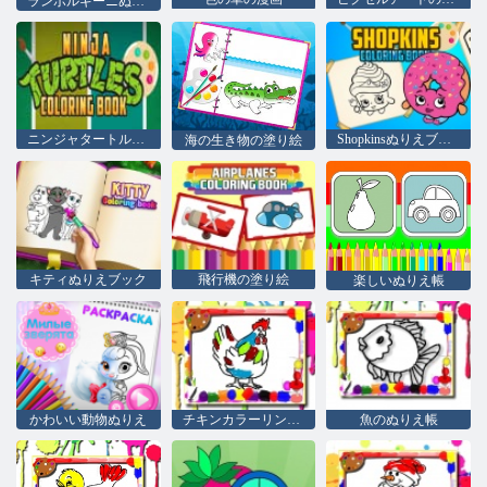
ランボルギーニぬりえの本
ニンジャタートルズのぬりえ
Shopkinsぬりえブック
海の生き物の塗り絵
キティぬりえブック
飛行機の塗り絵
楽しいぬりえ帳
かわいい動物ぬりえ
チキンカラーリングブック
魚のぬりえ帳