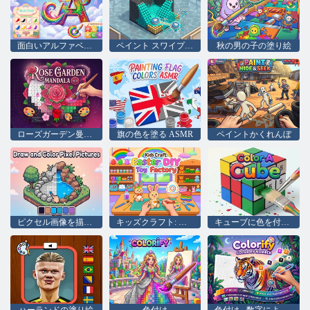
面白いアルファベット
ペイント スワイプ 3D
秋の男の子の塗り絵
ローズガーデン曼荼羅 No. 4
旗の色を塗る ASMR
ペイントかくれんぼ
ピクセル画像を描いて色を塗る
キッズクラフト: イースター DIY おもちゃ工場
キューブに色を付ける