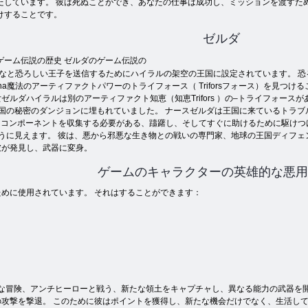
たしています。 彼は死ぬことができ、あなたの仕事は成功し、ミッションを渡すた
けすることです。
ゼルダ
ゲーム伝説の歴史 ゼルダのゲーム伝説の
大なと恐ろしい王子を送信するためにハイラルの架空の王国に設定されています。 恐るべ
a魔法のアーティファクトパワーのトライフォース（ Triforsフォース）を見つけ
ルダハイラルは別のアーティファクト知恵（知恵Trifors ）の–トライフォースが
国の秘密のダンジョンに埋もれていました。 ナースゼルダは王国に来ているトラブル
たコンポーネントを収集する必要がある、躊躇し、そしてすぐに助けるために駆けつけたが
うに見えます。 彼は、悪から邪悪な生き物との戦いの専門家、地球の王国ディフェ
彼が発見し、武器に変身。
ゲームのキャラクターの英雄的な悪用
めに使用されています。 それはすることができます：
グな冒険、アンチヒーローと戦う、新たな領土をキャプチャし、異なる能力の武器を
攻撃を撃退。 このために彼はポイントを獲得し、新たな機会だけでなく、生活し