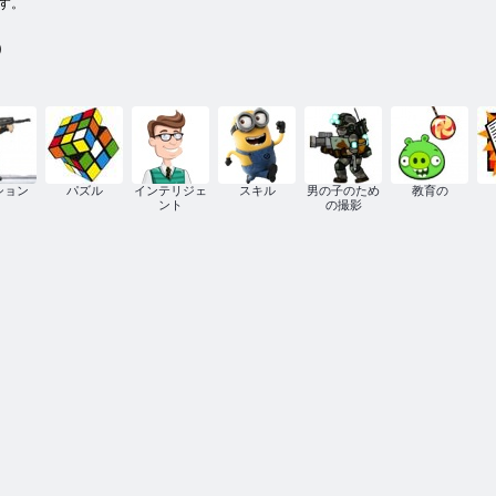
す。
)
：
ション
パズル
インテリジェ
スキル
男の子のため
教育の
ント
の撮影