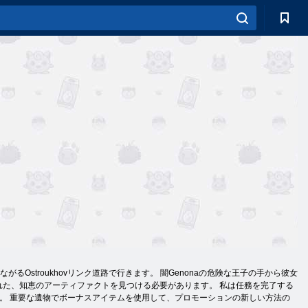
Ostroukhovリンク道路で行きます。 闇Genonaの危険な王子の手から彼女
れた、知恵のアーティファクトを見つける必要があります。 私は任務を完了する
探索。 重要な遺物でボーナスアイテムを使用して、プロモーションの新しい方法の