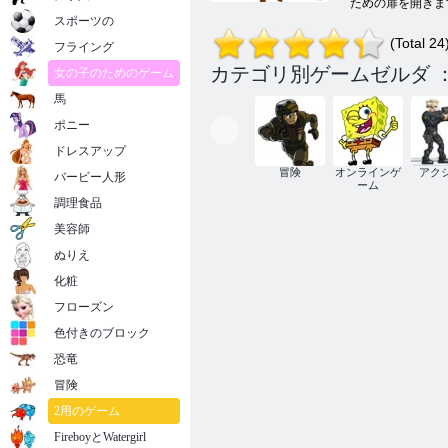
ための扉を開きま
スポーツの
(Total 24
フライング
カテゴリ別ゲームゼルダ 
女の子のためのゲーム
馬
ポニー
ドレスアップ
冒険
オンラインゲ
アク
バービー人形
ーム
調理食品
美容師
ぬりえ
化粧
フローズン
色付きのブロック
恐竜
冒険
2用のゲーム
FireboyとWatergirl