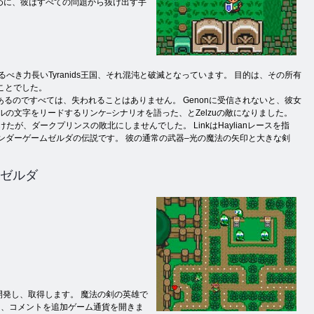
めに、彼はすべての問題から抜け出す手
き力長いTyranids王国、それ混沌と破滅となっています。 目的は、その所有
ることでした。
あるのですべては、失われることはありません。 Genonに受信されないと、彼女
の文字をリードするリンケ–シナリオを語った、とZelzuの敵になりました。
、ダークプリンスの敗北にしませんでした。 LinkはHaylianレースを指
ンダーゲームゼルダの伝説です。 彼の通常の武器–光の魔法の矢印と大きな剣
ゼルダ
開発し、取得します。 魔法の剣の英雄で
て、コメントを追加ゲーム通貨を開きま