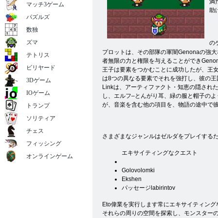
満
マッチ3ゲーム
助
パズルズ
数独
ズマ
の
プロットは、その部隊の軍闇Genonaの強
テトリス
者無限の力と権限を与えることができGenon
ビリヤード
王子は要素をつかむことに成功したが、王女ゼ
は8つの異なる要素でそれを強打し、彼の王
3Dゲーム
Linkは、アーティファクト・知恵の隠され
IOゲーム
し、エルフ–とんがり耳、緑の服と帽子のよ
が、音楽を含む他の項目を、物語の途中で
トランプ
ソリティア
チェス
さまざまなジャンルはゼルダをプレイするた
フィッシング
エキサイティングなクエスト
オンラインゲーム
Golovolomki
Ekshen
パッセージlabirintov
Eto偉業を実行します常にエキサイティン
それらの周りの空間を探索し、モンスターの