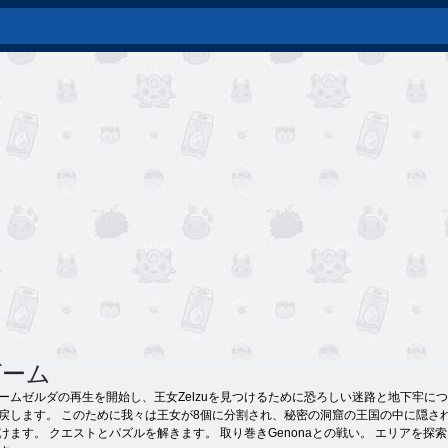
ゲーム
ムゼルダの再生を開始し、王女Zelzuを見つけるために恐ろしい迷路と地下牢につながる
戻します。 このために我々は王女が8個に分割され、秘密の洞窟の王国の中に隠さ
けます。 クエストとパズルを解きます。 取り巻きGenonaとの戦い。 エリアを