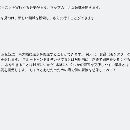
のタスクを実行する必要があり、マップの小さな領域を開きます。
器を見つけ、新しい領域を模索し、さらに行くことができます
のゲーム伝説に、も大幅に進歩を促進することができます。 例えば、食品はモンスタ
スを倒します。 ブルーキャンドル使い捨て青とは対照的に、迷路で部屋を明るくす
。 水を生きることは対岸にいかだ–水泳にいくつかの障害を克服しやすい階段と
質を復元します。 ちょうどあなたのための店で何の冒険を想像してみて！