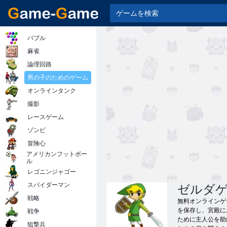
バブル
麻雀
論理回路
男の子のためのゲーム
オンラインタンク
撮影
レースゲーム
ゾンビ
冒険心
アメリカンフットボー
ル
レゴニンジャゴー
スパイダーマン
ゼルダ
戦略
無料オンラインゲー
を保存し、宮殿に
戦争
ために主人公を助
狙撃兵