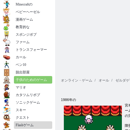
Minecraftの
ベビーヘーゼル
漫画ゲーム
教育的な
スポンジボブ
ファーム
トランスフォーマー
カール
ベン10
脱出部屋
子供のためのゲーム
オンライン・ゲーム
オール
ゼルダゲ
マリオ
カタツムリボブ
1986年の
ソニックゲーム
宮
スキー
ー
の
クエスト
Flashゲーム
障