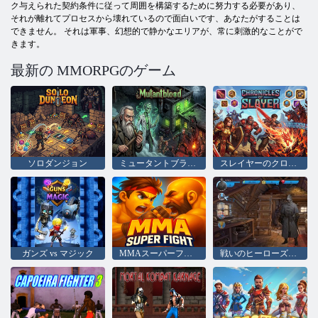
ク与えられた契約条件に従って周囲を構築するために努力する必要があり、
それが離れてプロセスから壊れているので面白いです、あなたがすることは
できません。 それは軍事、幻想的で静かなエリアが、常に刺激的なことがで
きます。
最新の MMORPGのゲーム
ソロダンジョン
ミュータントブラッド
スレイヤーのクロニクル
ガンズ vs マジック
MMAスーパーファイト
戦いのヒーローズRPG