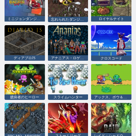
ミニジョンダンジョンRPG
ロイヤルナイト
忘れられたダンジョンII
ディアブロJS
アナニアス・ロゲライケ
クロスコード
臆病者のヒーロー
スライムハンター
アックス、ボウ＆スタッフ
ストームリーグ
レイド：シャドウレジェンド