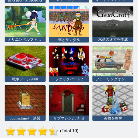
RPG MO - MMORPG
オリエンタルファンタジー
水晶の迷宮を作成
剣とサンダル
戦争ゾーン2060
ソニックパート2
フローリングオンライン
Submachine4：演習
サブマシン2：灯台
英雄を略奪
(Total 10)