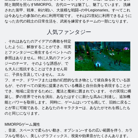
間と期間を照らすMMORPG。 古代ローマは魅了し、魅了しています。 洗練
された装甲、戦車、剣の戦い、大規模な戦闘–の中Legionaries。すべてこれ
は今あなたの参加のために利用可能です。 それは21世紀に利用できるように
なった古代の戦士の日常生活を、武術を練習するチームの一部になります。
人気ファンタジー
、それはあなたのアイデアの勇敢を特定
したように、解放することができ、現実
とファンタジーに発生するイベントへの
参照はありません。特に人気のファンタ
ジーのテーマ。 そのような誘惑が、で
も大人に抵抗することはできません前
に、子供を言及していません。 エル
フ、オーク、ドワーフまたは他の幻想的な生き物として彼自身を見ている誰
もが、そのすべての栄光に提案されている機器と自分自身を表現することが
でき、地域に定住するために、魔法と魔術に囲まれています。 その実現に構
築し、夢の世界でそれを演出、あなたはすぐに新たな高みに到達し、追加機
能とパワーを取得します。 同時に、ゲームはいつでも残して、旧姓に戻るこ
とが常に可能である、とあなたのキャラクターは、あなたがそれを残したも
のと同じになります。
MMORPGゲーム属性
、音楽、スペースで柔らかい動き、オプション–するの広い範囲を伴う、カラ
フルな明るい、美しいグラフィックス、視覚や効果音がたくさんあり​​ます。