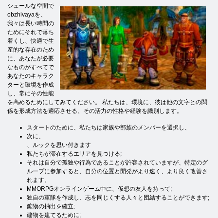
シュールな空間で
obzhivayaを、
我々は長い時間の
ためにそれで落ち
着くし、快適で生
産的な存在のため
に、あなたが必要
なものがすべてで
あなたのキャラク
ターと環境を作成
し、常にその性能
を高めるためにしてみてください。 私たちは、環境に、彼は他の文字との関
係を形成方法を適応させる、その活力の性格や経験を識別します。
スタートのために、私たちは家族や部族のメンバーを選択し、
次に、
、ルックを思い付きます
私たちが滞在するエリアを見つける;
それは自分で孤独や行為であることが許容されていますが、特定のグ
ループに参加すると、自分の位置と開発がより速く、より良く改善さ
れます。
MMORPGオンラインゲーム中に、仮想の友人を持って;
独自の軍隊を作成し、志を同じくする人々と団結することができます;
鉱物の抽出を確立;
建物を建てるために;