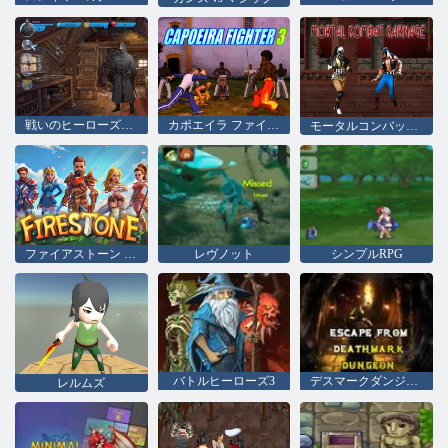
戦いのヒーローズRPG
カポエイラ ファイター 3
モータルコンバットの大虐殺
ファイアストーン アイドル RPG
レヴノット
シンプルRPG
バトルヒーローズ3
デスマークダンジョンからの脱出
レルムズ