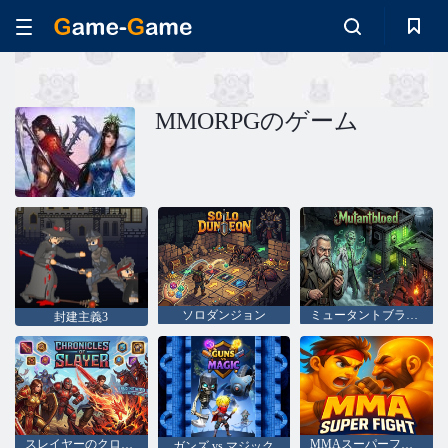
MMORPGのゲーム
ソロダンジョン
ミュータントブラッド
封建主義3
スレイヤーのクロニクル
MMAスーパーファイト
ガンズ vs マジック