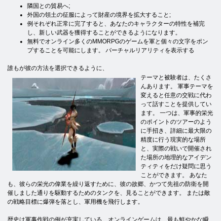
隣国との貿易へ;
外国の領土の征服によって財産の境界を拡大すること;
例それぞれ正常に完了すると、あなたのキャラクターの特性を補完
し、新しい武器を獲得することができるようになります。
無料でオンライン多くのMMORPGのゲームを軍と個々の文字をポン
プすることを可能にします。 バーチャルリアリティを表示する
誰もが彼の方法を選択できるように、
テーマと被験者は、たくさ
んあり​​ます。 軍事テーマを
変えると任意の交戦に代わ
って話すことを提供してい
ます。 一つは、軍事的栄光
のポイントのツアーのよう
に手招き、詳細に最大限の
精度に行う現実的な場所
と、実際の戦いで開催され
た場所の地理的なアイデン
ティティをだけ疑問に思う
ことができます。 あなた
も、彼らの栄光の偉業を繰り返すために、彼の故郷、かつて先祖の防衛を開
催しました通りを駆動するためのタンクを、見ることができます。 または敵
の戦略目標に爆弾を落とし、軍用機を飛行します。
歴史は軍事作戦の例が充実している、オンラインゲームは、最も鮮やかな瞬