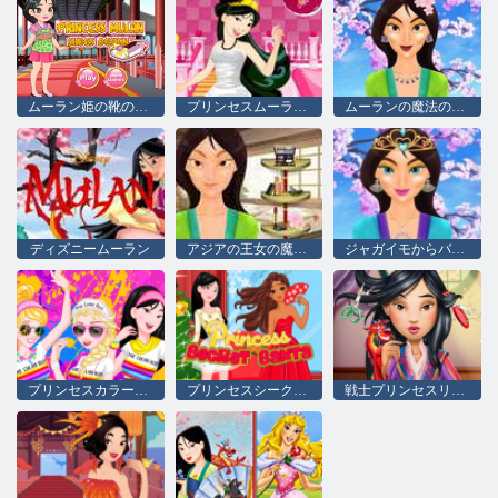
ムーラン姫の靴のデザイン
プリンセスムーランのウェディングドレス
ムーランの魔法の変身
ディズニームーラン
アジアの王女の魔法の変身
ジャガイモからバダスへのアジアの王女
プリンセスカラーラン
プリンセスシークレットサンタ null
戦士プリンセスリアルヘアカット null