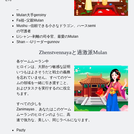
–
Mulan大手geroiny
Fa祖–父親Mulan
Mushu –信頼できる小さなドラゴン、ハースsemi
の守護者
Liシャン–剥離の司令官、最愛のMulan
Shan – -Uリーダーgunnov
Zhenstvennayaと過激派Mulan
各ゲームムーラン中
ヒロインは、大胆かつ敏感な証明
いつもはよさそうだと戦士の義務
を忘れていません。 すべてのゲー
ムの領域を一緒に引き渡すこと、
およびタスクを実行するのに役立
ちます。
すべての少しを
Zanimayas 、あなたはこのゲーム
ムーランのヒロインのように、高
速で強力な、美しい、同じラベルになります。
Pazly