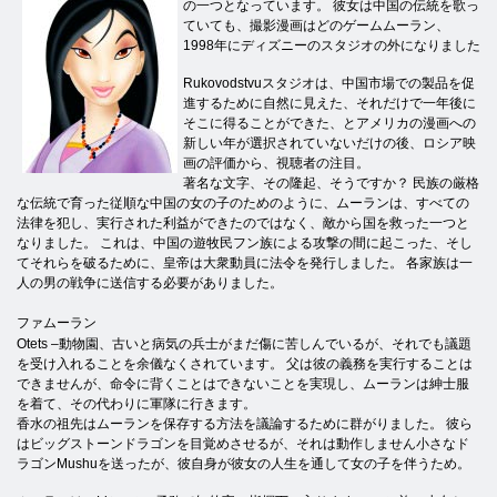
の一つとなっています。 彼女は中国の伝統を歌っ
ていても、撮影漫画はどのゲームムーラン、
1998年にディズニーのスタジオの外になりました
Rukovodstvuスタジオは、中国市場での製品を促
進するために自然に見えた、それだけで一年後に
そこに得ることができた、とアメリカの漫画への
新しい年が選択されていないだけの後、ロシア映
画の評価から、視聴者の注目。
著名な文字、その隆起、そうですか？ 民族の厳格
な伝統で育った従順な中国の女の子のためのように、ムーランは、すべての
法律を犯し、実行された利益ができたのではなく、敵から国を救った一つと
なりました。 これは、中国の遊牧民フン族による攻撃の間に起こった、そし
てそれらを破るために、皇帝は大衆動員に法令を発行しました。 各家族は一
人の男の戦争に送信する必要がありました。
ファムーラン
Otets –動物園、古いと病気の兵士がまだ傷に苦しんでいるが、それでも議題
を受け入れることを余儀なくされています。 父は彼の義務を実行することは
できませんが、命令に背くことはできないことを実現し、ムーランは紳士服
を着て、その代わりに軍隊に行きます。
香水の祖先はムーランを保存する方法を議論するために群がりました。 彼ら
はビッグストーンドラゴンを目覚めさせるが、それは動作しません小さなド
ラゴンMushuを送ったが、彼自身が彼女の人生を通して女の子を伴うため。