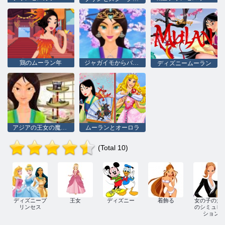
鶏のムーラン年
ジャガイモからバダスへのアジアの王女
ディズニームーラン
アジアの王女の魔法の変身
ムーランとオーロラ
(Total 10)
ディズニープ
王女
ディズニー
着飾る
女の子のた
リンセス
のシミュレ
ション