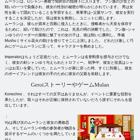
ムーランは、Liシャン–勇敢で知的官の指揮下に入ります。 フン族の少女との
戦いの一つで負傷され、彼女の性別の秘密が明らかにされています。 男は女
性を装って隠れていることを学習すると、将軍李は–父親サンウ、彼女を実行
することを決定したが、張は彼女を救助し、ユニットに残します。
ムーランは、彼らが資本と宮殿に侵入したときに、侵略者から天皇を保存す
るために、続いて助けたので、これは、先見の明の決断でした。 フン族–シャ
ンゆうのリーダーの屋根に魅了その女の子は、彼は戦いに勝利し、準備
Mushuミサイル花火の助けを借りてそこに上演しました。 どれだけ激しく巧
みにゲームムーランに言って、キャラクターを務めました。
Imperatorはちょうど定規だった、とムーランは名誉勲章を授与さだけでな
く、彼女の剣シャンゆう与えられたトロフィー。 戦争中、彼女と役員はシャ
ンはお互いを愛していた、とムーランが家に戻った時、すぐに到着し、彼女
のボーイフレンドは彼女の手のために彼女の父親を依頼します。
GeroiストーリーやゲームMulan
Konechno 、それはすべての文字はありませんが、イベントに重要な役割を
果たしたが、我々はそれが正確に保持されていないだろう誰ずにそれらを提
出しています。
：
Vyは再び次のムーランと彼女の勇敢恋
人、そしてムーランや他の参加者が物語を
提示するゲームのいくつかを満たしていま
せん