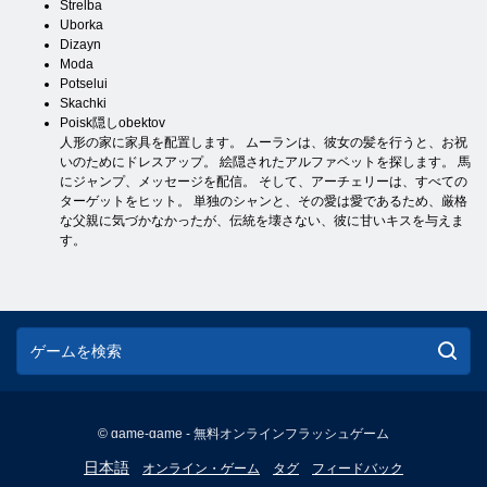
Strelba
Uborka
Dizayn
Moda
Potselui
Skachki
Poisk隠しobektov
人形の家に家具を配置します。 ムーランは、彼女の髪を行うと、お祝
いのためにドレスアップ。 絵隠されたアルファベットを探します。 馬
にジャンプ、メッセージを配信。 そして、アーチェリーは、すべての
ターゲットをヒット。 単独のシャンと、その愛は愛であるため、厳格
な父親に気づかなかったが、伝統を壊さない、彼に甘いキスを与えま
す。
© game-game - 無料オンラインフラッシュゲーム
English
日本語
オンライン・ゲーム
タグ
フィードバック