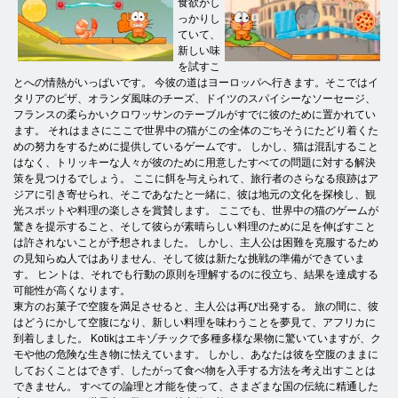
食欲がし
っかりし
ていて、
新しい味
を試すこ
とへの情熱がいっぱいです。 今彼の道はヨーロッパへ行きます。そこではイ
タリアのピザ、オランダ風味のチーズ、ドイツのスパイシーなソーセージ、
フランスの柔らかいクロワッサンのテーブルがすでに彼のために置かれてい
ます。 それはまさにここで世界中の猫がこの全体のごちそうにたどり着くた
めの努力をするために提供しているゲームです。 しかし、猫は混乱すること
はなく、トリッキーな人々が彼のために用意したすべての問題に対する解決
策を見つけるでしょう。 ここに餌を与えられて、旅行者のさらなる痕跡はア
ジアに引き寄せられ、そこであなたと一緒に、彼は地元の文化を探検し、観
光スポットや料理の楽しさを賞賛します。 ここでも、世界中の猫のゲームが
驚きを提示すること、そして彼らが素晴らしい料理のために足を伸ばすこと
は許されないことが予想されました。 しかし、主人公は困難を克服するため
の見知らぬ人ではありません、そして彼は新たな挑戦の準備ができていま
す。 ヒントは、それでも行動の原則を理解するのに役立ち、結果を達成する
可能性が高くなります。
東方のお菓子で空腹を満足させると、主人公は再び出発する。 旅の間に、彼
はどうにかして空腹になり、新しい料理を味わうことを夢見て、アフリカに
到着しました。 Kotikはエキゾチックで多種多様な果物に驚いていますが、ク
モや他の危険な生き物に怯えています。 しかし、あなたは彼を空腹のままに
しておくことはできず、したがって食べ物を入手する方法を考え出すことは
できません。 すべての論理と才能を使って、さまざまな国の伝統に精通した