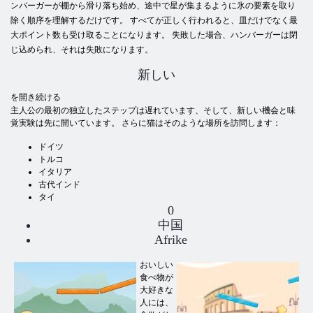
ンバーガーが棚から滑り落ち始め、途中で星が集まるように氷の要素を取り
除く順序を理解するだけです。 すべてが正しく行われると、皿だけでなく最
大ポイント数も受け取ることになります。 失敗した場合、ハンバーガーは閉
じ込められ、それは失敗になります。
新しい
を開き続ける
主人公の最初の独立したステップは遅れています、そして、新しい機会と味
覚実験は先に開いています。 さらに猫はそのような場所を訪問します：
ドイツ
トルコ
イタリア
古代インド
タイ
0
中国
Afrike
おいしい
食べ物が
大好きな
人には、