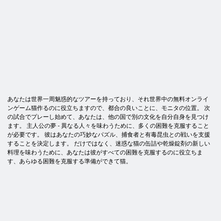
あなたは世界一周魅惑的なツアーを持っており、それ世界中の無料オンライ
ンゲーム猫作るのに役立ちますので、都合の良いことに、モニタの位置。 次
の試合でプレーし始めて、あなたは、他の国で別の文化を自分自身を見つけ
ます。 主人公の夢 - 異なる人々を味わうために、多くの困難を克服すること
が必要です。 彼はあなたの巧妙なパズル、捕食者と有毒昆虫との戦いを支援
することを決定します。 だけではなく、迷惑な猫の缶詰や乾燥錠剤の新しい
料理を味わうために、あなたは彼がすべての困難を克服するのに役立ちま
す、あらゆる困難を克服する準備ができて猫。