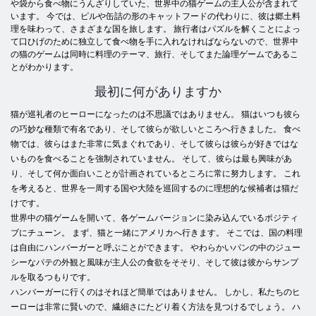
や袋から食べ物にうんざりしていた、世界中の猫ゲームの主人公が含まれて
います。 今では、ピルや缶詰の形のキャットフードの代わりに、彼は郷土料
理を味わって、さまざまな国を旅します。 旅行者はパズルを解くことによっ
て口ひげのために独立して食べ物を手に入れなければならないので、世界中
の猫のゲームは同時に料理のテーマ、旅行、そしてまた論理ゲームであるこ
とがわかります。
最初に何がありますか
猫が巡礼者のヒーローになったのは不思議ではありません。 猫はいつも彼ら
の巧妙な種類で有名であり、そして彼らが欲しいところへ行きました。 食べ
物では、彼らはまた非常に気まぐれであり、そして彼らは彼らが好きではな
いものを食べることを強制されていません。 そして、彼らは最も興味があ
り、そして何か面白いことが計画されているところに常に努力します。 これ
を考えると、世界を一周する国や大陸を巡回するのに理想的な候補者は猫だ
けです。
世界中の猫ゲームを開いて、各ゲームバージョンに染み込んでいるポジティ
ブにチューン。 まず、猫と一緒にアメリカへ行きます。 そこでは、国の料理
は自由にハンバーガーと呼ぶことができます。 やわらかいパンの中のジュー
シーなパテの外観と風味が主人公の食欲をそそり、そして彼は彼からサンプ
ルを取るつもりです。
ハンバーガーに行くのはそれほど簡単ではありません。 しかし、私たちのヒ
ーローは非常に賢いので、繊細さにたどり着く方法を見つけるでしょう。 ハ