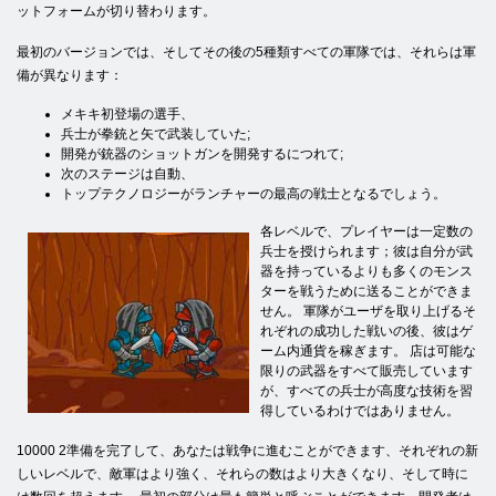
ットフォームが切り替わります。
最初のバージョンでは、そしてその後の5種類すべての軍隊では、それらは軍
備が異なります：
メキキ初登場の選手、
兵士が拳銃と矢で武装していた;
開発が銃器のショットガンを開発するにつれて;
次のステージは自動、
トップテクノロジーがランチャーの最高の戦士となるでしょう。
各レベルで、プレイヤーは一定数の
兵士を授けられます；彼は自分が武
器を持っているよりも多くのモンス
ターを戦うために送ることができま
せん。 軍隊がユーザを取り上げるそ
れぞれの成功した戦いの後、彼はゲ
ーム内通貨を稼ぎます。 店は可能な
限りの武器をすべて販売しています
が、すべての兵士が高度な技術を習
得しているわけではありません。
10000 2準備を完了して、あなたは戦争に進むことができます、それぞれの新
しいレベルで、敵軍はより強く、それらの数はより大きくなり、そして時に