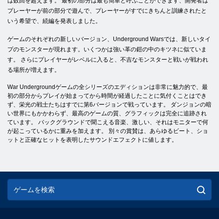
は数回を超えます。 最初の部分は最も簡単と呼ぶことができます、開発者は
プレーヤーが前の部分で遊んで、プレーヤーがすでにきちんと訓練されたと
いう希望で、続編を発表しました。
ゲームのそれぞれの新しいバージョン、Underground Warsでは、新しいタイ
プのモンスターが現れます。いくつかは強い革の鎧の中のキツネに似ていま
す。 さらにプレイヤーがレベルに入ると、不吉なモンスターと戦いが戦われ
る場所が増えます。
War Undergroundゲームの全シリーズのエディションは非常に魅力的で、最
初の部分からプレイが始まってから時間が経過したことに気付くことはでき
ず、栄光の戦士たちはすでに第6バージョンで戦っています。 ダンジョンの暗
い世界にもかかわらず、最高のゲームの質、グラフィックは完全に追跡され
ています。 バックグラウンドで聞こえる音楽、激しい、それはモニターで何
が起こっているかに重みを加えます。 別々の賞賛は、あらゆるビート、ショ
ットと正確なヒットを表明したサウンドエフェクトに値します。