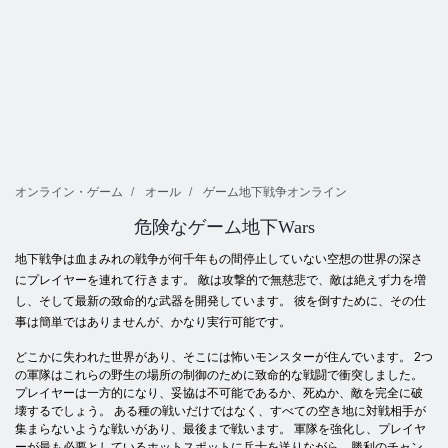
オンライン・ゲーム
オール
ゲーム地下戦争オンライン
危険なゲーム地下Wars
地下戦争は血まみれの戦争が何千年もの間停止していない空想の世界の深さ
にプレイヤーを連れて行きます。 敵は攻撃的で無慈悲で、敵は絶えず力を増
し、そして最新の致命的な武器を開発しています。 彼を倒すために、その仕
事は簡単ではありませんが、かなり実行可能です。
どこかに失われた世界があり、そこには怖いモンスターが住んでいます。 2つ
の軍隊はこれらの野生の場所の制御のために致命的な戦闘で衝突しました。
プレイヤーは一方的になり、妥協は不可能であるか、死ぬか、敵を完全に破
壊するでしょう。 ある種の戦いだけではなく、すべての空き地に対戦相手が
集まらないような戦いがあり、最後まで戦います。 軍隊を強化し、プレイヤ
ーが最も必要としているホットスポットに兵士を送りながら、勝利のチャン