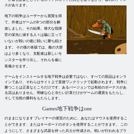
スがあります。
地下の戦争はユーザーから賞賛を得
て、作者はゲームの6つの部分を解
放しました、その結果、偉大な指揮
官の栄光に値する人々は脇に立って
いないが戦いの後に戦いに勝ち続け
ます。 その後の各版では、敵の大群
はより多くなり、支配者は新しいモ
ンスターを作り出し、それらを歯に
装備させます。
ゲームをインストールする地下戦争は必要ではない、すべての部品はオンラ
インであり、それらはサイト上で直接ワンクリックで起動されます。 戦争に
勝つことは正直なところだけです、あるバージョンでは有給のボーナスがあ
る店はありません、明確な心と冷たい計算だけがゲームの通貨をもたらし、
そして当然の勝利をもたらします。
Games地下戦争はone
のままになります プレイヤーの便宜のために、あなたはマウスを使用するこ
とができます、またはキーボードのボタンを使用することができます。 この
ようにして、さまざまな武器を持った兵士が作成され、戦いが行われるプラ