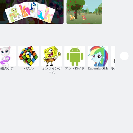
レインボーポ
ニー
Friendship is
Magic -
collecting apples
動物のケア
パズル
オンラインゲ
アンドロイド
Equestria Girls
収集アイテム
のリトルポニーエクストリームガー
ーム
ルズ：メモデラックス