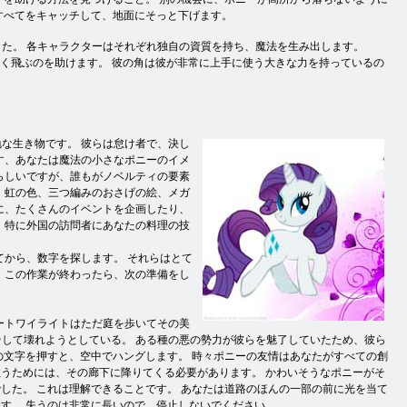
すべてをキャッチして、地面にそっと下げます。
ールしました。 各キャラクターはそれぞれ独自の資質を持ち、魔法を生み出します。
速く飛ぶのを助けます。 彼の角は彼が非常に上手に使う大きな力を持っているの
な生き物です。 彼らは怠け者で、決し
す、あなたは魔法の小さなポニーのイメ
らしいですが、誰もがノベルティの要素
、虹の色、三つ編みのおさげの絵、メガ
に、たくさんのイベントを企画したり、
、特に外国の訪問者にあなたの料理の技
てから、数字を探します。 それらはとて
 この作業が終わったら、次の準備をし
ートワイライトはただ庭を歩いてその美
して壊れようとしている。 ある種の悪の勢力が彼らを魅了していたため、彼ら
の文字を押すと、空中でハングします。 時々ポニーの友情はあなたがすべての創
うためには、その廊下に降りてくる必要があります。 かわいそうなポニーがそ
した。 これは理解できることです。 あなたは道路のほんの一部の前に光を当て
す。 失うのは非常に長いので、停止しないでください。