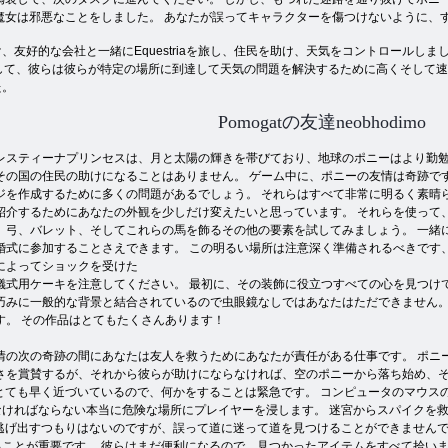
魔女は邪悪なことをしました。 あなたが誤ってキャラクターを傷つけないように、
で訓練を受け、友好的な会社と一緒にEquestriaを旅し、住民を助け、天気をコントロ
、そして、彼らは彼らが特定の場所に到達して天気の問題を解決するために高くそして
た。
Pomogatの友達neobhodimo
レスティーナプリンセスは、月と太陽の輝きを帯びており、地球のポニーはより勤勉
その国の住民の助けになることはありません。 ゲーム中に、ポニーの友情は奇跡で
ジを作成するために多くの問題があるでしょう。 それらはすべて非常に明るく素晴
紹介するためにあなたの外観を少しだけ変えたいと思っています。 それらを使って
、弓、バレット、そしてこれらの馬を飾るその他の要素を試してみましょう。 一緒
婚式に参加することさえできます。 この明るい場所は注意深く準備されるべきです
によってショックを受けた
儀式用ケーキを注意してください。 最初に、その装飾に役立つすべての心を見つけ
巧みに一般的な背景と結合されているので虫眼鏡なしではあなたはただできません。
す。 その作品はとてもたくさんあります！
情の次の奇跡の間にあなたは友人を救うためにあなたが責任がある仕事です。 ポニ
さを賞賛するが、それから彼らが助けにならなければ、空のポニーから落ち始め、そ
とても早く近づいているので、何かをすることは緊急です。 コンピュータのマウス
ければならない本当に危険な場所にプレイヤーを浸します。 迷宮からスパイクを救
逃げ出すつもりはないのですが、誤って道に迷って道を見つけることができませんで
ことが重要です。 彼らはまだ便利になるので、見つかったアイテムをすべて拾いま