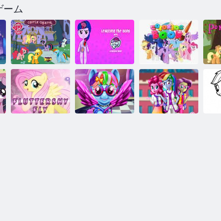
ゲーム
私の小さなポ
身体を学ぶマ
ニー城の作成
イリトルポニ
マイリトルポ
ポ
者
ー
ニーの塗り絵
レインボーポ
子
フラッターシ
ニーリアルヘ
私
ャイフライ
アカット
高校オタク