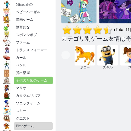
Minecraftの
ベビーヘーゼル
漫画ゲーム
トワイライト
教育的な
スパークルと
(Total 11
モルデカイの
スポンジボブ
フライデーナ
カテゴリ別ゲーム友情は
Equestria Girls
イトファンキ
ファーム
Coloring Book
Fluttershyポニードレスアップ
ン
トランスフォーマー
カール
ベン10
ポニー
スキル
7
脱出部屋
子供のためのゲーム
マリオ
カタツムリボブ
ソニックゲーム
スキー
クエスト
Flashゲーム