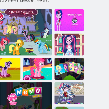
タスクを実行する欲求を発生させます。
身体を学ぶマ
イリトルポニ
ー
Equestria Girls
卒業パーティ
ー
のリトルポ
私のリトルポ
ーウィンタ
ニーウィンタ
Equestria
ファッショ
ーファッショ
Girls：メモデ
私の小さなポニー城の作成者
ン3
ン2
ラックス