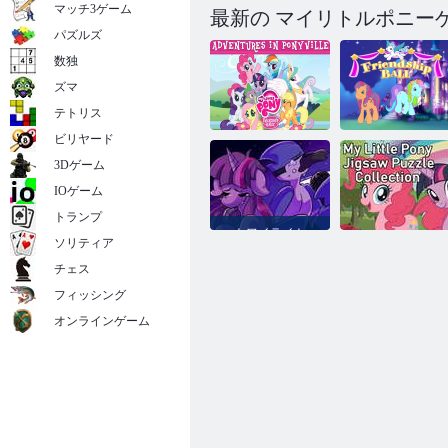
マッチ3ゲーム
最新の マイリトルポニー
パズルズ
数独
ズマ
テトリス
ビリヤード
ポニービルの
3Dゲーム
私の小さなポ
私の小さなポ
ニーの友情の
ニーの友情ボ
IOゲーム
魔法の冒険
ール
トランプ
トワイライト
ソリティア
スパークルと
モルデカイの
マイリトルポ
チェス
フライデーナ
ニージグソー
イトファンキ
パズルコレク
フィッシング
ン
ション
オンラインゲーム