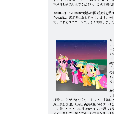
救助活動を楽しんでください。 この邪悪な
Iskorkaは、Celestiaの魔法の国
Pegasiは、広範囲の翼を持っています
で、これとユニコーンでうまく管理しまし
セ
て
ー
を
ネ
結
術
の
も
ま
友
し
は飛ぶことができなくなりました。 土地は
意工夫と論理、忍耐と勇気の腕を結びつけな
こに着いた？ たぶん彼は遊びたいと思って
ます。そして、短くて正しい方法を見つける