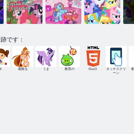
私のリトルポ
ニー探検ポニ
ービル
マイLITTELポ
)
マイリトルポ
ニー：Raibow
ニージグソー
Dash`sグラマ
奇跡です：
パズルコレク
ラスティーパ
ポニーとのラ
ション
ーティー
あなた自身のEquestria Girlを作る
ウンドパズル
年
着飾る
うま
教育の
Html5
タッチスクリ
私
ーン