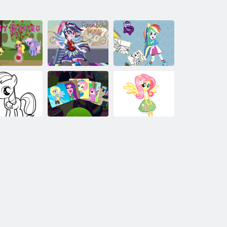
ニーレーシ
レインボーポ
Equestria Girls
ング
ニー
Coloring Book
供のための
Equestria
あなた自身の
の小さなポ
Girls：メモデ
Equestria Girlを
ニーぬりえ
ラックス
作る