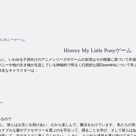
ルポニーゲーム
History My Little Ponyゲーム
は、さらに、いわゆる子供向けのアニメシリーズやゲームの友情はその根拠に基づいて作
ーや他の生き物が生息している神秘的で明るく幻想的な国Equestriaについて学ぶでし
有名なキャラクターは：
、
;
あるので
せん。 彼らはお互いを助けあい、心から楽しんで、魔法をかけています。 私たちの
ショナブルな服やアクセサリーを選ぶのを手伝って、踊ることを学び、そして彼らは
偽装して、次のタスクに進んでください。 しかし、もつれた迷路を通り抜けてポニ