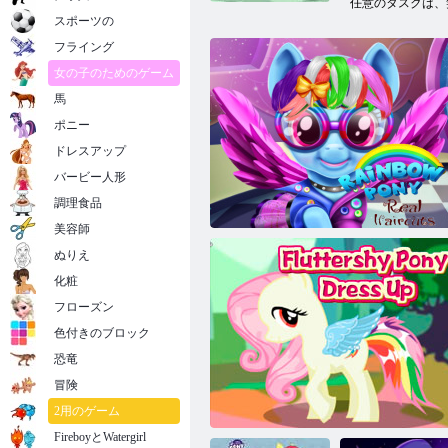
任意のタスクは、
スポーツの
フライング
女の子のためのゲーム
馬
ポニー
ドレスアップ
バービー人形
調理食品
美容師
ぬりえ
化粧
フローズン
色付きのブロック
恐竜
冒険
レインボーポニーリアルヘアカット
2用のゲーム
FireboyとWatergirl