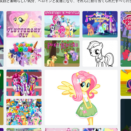
笑顔と素晴らしい気分、ヘロインと友達になり、それらに割り当てられたすべての
ポニービルの
私の小さなポ
私の小さなポ
フラッターシ
ニーの友情の
ニーの友情ボ
ャイフライ
魔法の冒険
ール
子供のための
マイリトルポ
ポニーレーシ
私の小さなポ
ニーの塗り絵
ング
ニーぬりえ
私
ニ
ー
高校オタク