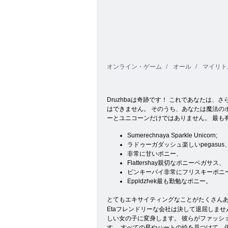
オンライン・ゲーム
オール
マイリト
Druzhbaは奇跡です！ これであなた
はできません。 そのうち、あなたは魔法のポニ
ーとユニコーンだけではありません。 最も
Sumerechnaya Sparkle Unicorn;
ラドゥーガダッシュ楽しいpegasus
非常に甘いポニー、
Flattershay親切なポニーペガサス、
ピンキーパイ非常にフリスキーポニー
Eppldzhek最も勤勉なポニー。
とてもエキサイティングなことがたくさん
Etaフレンドリーな会社は決して退屈しま
しい女の子に変身します。 彼らがファッ
す。 すべての星やハートの絵を見つけて、