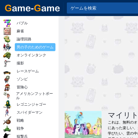
バブル
麻雀
論理回路
男の子のためのゲーム
オンラインタンク
撮影
レースゲーム
ゾンビ
冒険心
アメリカンフットボー
ル
レゴニンジャゴー
スパイダーマン
マイリ
戦略
これは、無料のオ
にあった楽しい、
戦争
学びたい、雲の中
狙撃兵