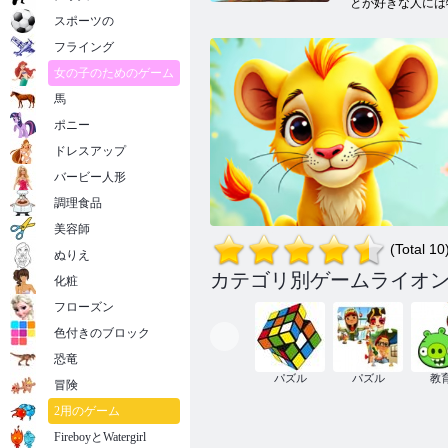
とが好きな人には
スポーツの
フライング
女の子のためのゲーム
馬
ポニー
ドレスアップ
バービー人形
調理食品
美容師
(Total 10
ぬりえ
カテゴリ別ゲームライオン
化粧
フローズン
色付きのブロック
恐竜
パズル
パズル
教
冒険
ジグソーパズル: ベビーシンバ
2用のゲーム
FireboyとWatergirl