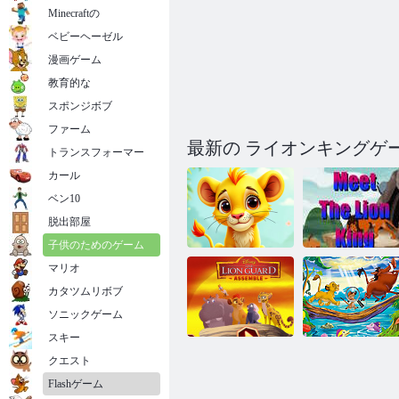
Minecraftの
ベビーヘーゼル
漫画ゲーム
教育的な
スポンジボブ
ファーム
最新の ライオンキングゲ
トランスフォーマー
カール
ベン10
脱出部屋
子供のためのゲーム
マリオ
ジグソーパズ
ライオンキン
カタツムリボブ
ル: ベビーシン
グに会いまし
バ
ょう
ソニックゲーム
スキー
クエスト
ライオンキン
ライオンガー
グ - アルファ
Flashゲーム
ド：組み立て
ベットを見つ