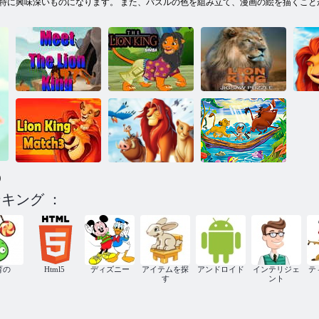
特に興味深いものになります。 また、パズルの色を組み立て、漫画の絵を描くこと
ラ
ライオンキン
ライオンキン
u
グに会いまし
ライオンキン
グジグソーパ
ー
ょう
グシンバ
ズル
)
ライオンキン
グ - アルファ
キング ：
ライオンキン
ライオンキン
ベットを見つ
グマッチ3
グの滑り台
ける
育の
Html5
ディズニー
アイテムを探
アンドロイド
インテリジェ
テ
す
ント