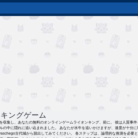
ンキングゲーム
を収集し、あなたの無料のオンラインゲームライオンキング、前に。 彼は人質事件＆
ルの中に隠れに追い込まれました。 あなたが水牛を追いかけますが、速度が十分
ayaschego古代城から脱出してみてください。 各ステップは、論理的な推測を