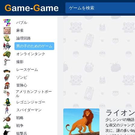
バブル
麻雀
論理回路
男の子のためのゲーム
オンラインタンク
撮影
レースゲーム
ゾンビ
冒険心
アメリカンフットボー
ル
レゴニンジャゴー
スパイダーマン
ライオ
戦略
少しシンバの物語
な叔父のジャング
戦争
次に、謎の多いt
狙撃兵