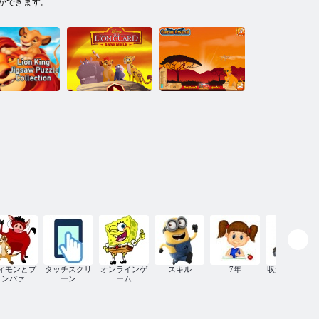
ができます。
イオンキン
グジグ
200bu200bソ
ライオンガー
パズルコレ
ド：組み立て
グレートハン
クション
る
ター
ィモンとプ
タッチスクリ
オンラインゲ
スキル
7年
収集アイテム
ンバァ
ーン
ーム