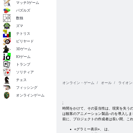
る
ける
マッチ3ゲーム
パズルズ
数独
ズマ
テトリス
ビリヤード
3Dゲーム
IOゲーム
トランプ
ソリティア
チェス
オンライン・ゲーム
オール
ライオン
フィッシング
オンラインゲーム
;
時間をかけて、その妥当性は、現実を失うの
は観客のアニメーション製品–のを導入しま
前に、プロジェクトの作成者は長い間、これ
«グラミー表示»、 は、