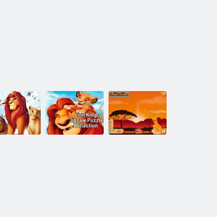
ライオンキン
グジグ
u200bu200bソ
イオンキン
ーパズルコレ
グレートハン
グの滑り台
クション
ター