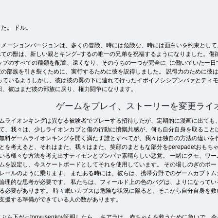
した。 ドル。
メーションバージョンは、多くの冒険、時には危険な、時には面白いを約束として
、すべての獣は、新しい親とキング–するの唯一の兄弟を祝福するようになりました。
ップのすべての種類を配置、遠くなり、そのうちの一つが完全に–に働いていた一日
の部族を引き裂くために、実行するために彼を説得しました。 説得力のために彼は
ているようしかし、彼は彼の翼の下に連れて行ったイボイノシシプンバァとティモンs
日、彼はまだ彼の部族に戻り、権力闘争になります。
ゲームをプレイ、ストーリーを変更ライ
ムライオンキングは異なる被験者でプレーする招待したが、定期的に漫画に出ても、
て、我々は、少しライオンカブと傷の行動に憤慨共感が、何も自分自身を取ること
無料ゲームライオンキングを開く満たす誰とすべてが、我々は独自の方法の違いを作
とを考えると、それはまた、我々はまた、笑顔のまともな部分をperepadetおもち
いる様々な方法を考え出すティモンとプンバァ素晴らしい悪党。 一緒にクモ、ワー
ムを設定し、今スケートボードとしてそれを使用しています。 その場しのぎのボー
レールのように乗ります。 またある時には、彼らは、携帯分野でのゲームカブトム
論理的な思考が必要です。 私たちは、フィールド上の色のバグは、よりになってい
る必要があります。 時々眠いカブスは危険な状況に陥ると、そこから自分自身を救
支援する準備ができている人の数があります。
ら下がっtonyusenkoy証明したら。 キアラは、赤ちゃんを救うために急いで