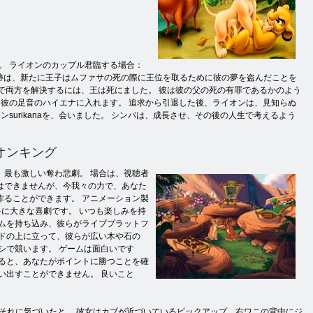
。 ライオンのカップル君臨する場合：
傷跡は、新たに王子はムファサの死の際に王位を取るために彼の夢を盗んだことを
で両方を解決するには、王は死にました。 彼は彼の父の死の有罪であるかのよう
彼の足音のハイエナに入れます。 追求から引退した後、ライオンは、見知らぬ
urikanaを、会いました。 シンバは、成長させ、その後の人生で考えるよう
オンキング
最も激しい奪わ悲劇。 場合は、視聴者
はできませんが、今我々の力で、あなた
ることができます。 アニメーション製
ゃに大きな喜劇です。 いつも楽しみを持
ムを持ち込み、彼らがライブプラットフ
ドの上に立って、彼らが広い木や石の
シで競います。 ゲームは面白いです
ると、あなたがポイントに勝つことを確
い出すことができません。 良いこと
、今それに気づいたと。 彼女はカブが近づいているピックアップ、右ワニの背中にジ