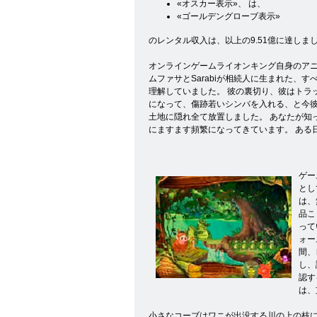
«オスカー表示»、 は、
«ゴールデングローブ表示»
のレンタル収入は、以上の9.51億に達しま
オンラインゲームライオンキング自身のアニ
ムファサとSarabiが相続人に生まれた
理解していました。 彼の裏切り、彼はトラ
になって、傷跡若いシンバを入れる、と今彼
土地に隠れ全て放置しました。 あなたが知っ
にますます頻繁になってきています。 ある
ゲー
とし
は、
品こ
って
ォー
間、
し、
認す
は、
小さなコーブはワニが出没する川の上の枝にぶ