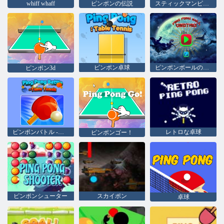
whiff whaff
ピンポンの伝説
スティックマンピンポン2
ピンポン卓球
ピンポンボールのクリスマス
ピンポン3d
ピンポンバトル -卓球
レトロな卓球
ピンポンゴー！
ピンポンシューター
スカイポン
卓球