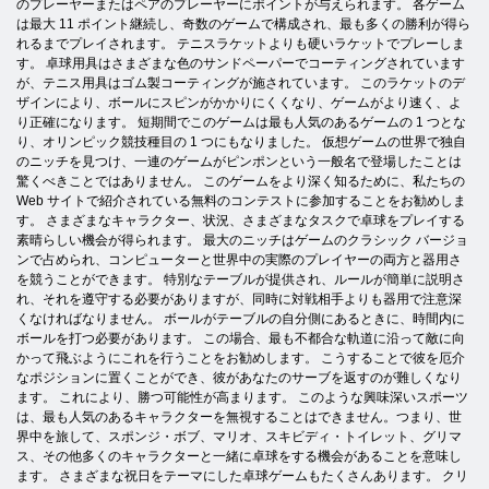
のプレーヤーまたはペアのプレーヤーにポイントが与えられます。 各ゲーム
は最大 11 ポイント継続し、奇数のゲームで構成され、最も多くの勝利が得ら
れるまでプレイされます。 テニスラケットよりも硬いラケットでプレーしま
す。 卓球用具はさまざまな色のサンドペーパーでコーティングされています
が、テニス用具はゴム製コーティングが施されています。 このラケットのデ
ザインにより、ボールにスピンがかかりにくくなり、ゲームがより速く、よ
り正確になります。 短期間でこのゲームは最も人気のあるゲームの 1 つとな
り、オリンピック競技種目の 1 つにもなりました。 仮想ゲームの世界で独自
のニッチを見つけ、一連のゲームがピンポンという一般名で登場したことは
驚くべきことではありません。 このゲームをより深く知るために、私たちの
Web サイトで紹介されている無料のコンテストに参加することをお勧めしま
す。 さまざまなキャラクター、状況、さまざまなタスクで卓球をプレイする
素晴らしい機会が得られます。 最大のニッチはゲームのクラシック バージョ
ンで占められ、コンピューターと世界中の実際のプレイヤーの両方と器用さ
を競うことができます。 特別なテーブルが提供され、ルールが簡単に説明さ
れ、それを遵守する必要がありますが、同時に対戦相手よりも器用で注意深
くなければなりません。 ボールがテーブルの自分側にあるときに、時間内に
ボールを打つ必要があります。 この場合、最も不都合な軌道に沿って敵に向
かって飛ぶようにこれを行うことをお勧めします。 こうすることで彼を厄介
なポジションに置くことができ、彼があなたのサーブを返すのが難しくなり
ます。 これにより、勝つ可能性が高まります。 このような興味深いスポーツ
は、最も人気のあるキャラクターを無視することはできません。つまり、世
界中を旅して、スポンジ・ボブ、マリオ、スキビディ・トイレット、グリマ
ス、その他多くのキャラクターと一緒に卓球をする機会があることを意味し
ます。 さまざまな祝日をテーマにした卓球ゲームもたくさんあります。 クリ