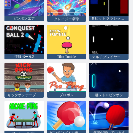
ピンポンエア
8 ビット クラシック ピンポン
クレイジー卓球
征服ボール2
Tilt'n Tumble
マルチプレイヤーポン
キックポンテーブルサッカー
プロポン
超レトロピンポン
ピンポンバトルテーブルテニス
卓球が開いています