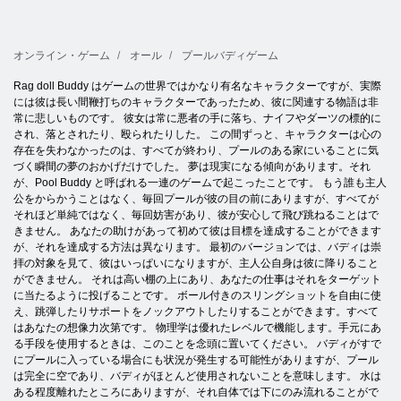
オンライン・ゲーム
オール
プールバディゲーム
Rag doll Buddy はゲームの世界ではかなり有名なキャラクターですが、実際
には彼は長い間鞭打ちのキャラクターであったため、彼に関連する物語は非
常に悲しいものです。 彼女は常に悪者の手に落ち、ナイフやダーツの標的に
され、落とされたり、殴られたりした。 この間ずっと、キャラクターは心の
存在を失わなかったのは、すべてが終わり、プールのある家にいることに気
づく瞬間の夢のおかげだけでした。 夢は現実になる傾向があります。それ
が、Pool Buddy と呼ばれる一連のゲームで起こったことです。 もう誰も主人
公をからかうことはなく、毎回プールが彼の目の前にありますが、すべてが
それほど単純ではなく、毎回妨害があり、彼が安心して飛び跳ねることはで
きません。 あなたの助けがあって初めて彼は目標を達成することができます
が、それを達成する方法は異なります。 最初のバージョンでは、バディは崇
拝の対象を見て、彼はいっぱいになりますが、主人公自身は彼に降りること
ができません。 それは高い棚の上にあり、あなたの仕事はそれをターゲット
に当たるように投げることです。 ボール付きのスリングショットを自由に使
え、跳弾したりサポートをノックアウトしたりすることができます。すべて
はあなたの想像力次第です。 物理学は優れたレベルで機能します。手元にあ
る手段を使用するときは、このことを念頭に置いてください。 バディがすで
にプールに入っている場合にも状況が発生する可能性がありますが、プール
は完全に空であり、バディがほとんど使用されないことを意味します。 水は
ある程度離れたところにありますが、それ自体では下にのみ流れることがで