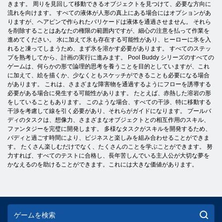
きます。 周りを見回して移動できるオブジェクトを見つけて、必要な方向に
流れを向けます。 すべての液体が人形の真上にある場合にはオプションがあ
りますが、ヘアピンで作られたバリケードは液体を通過させません。 それら
を削除することはあなたの権限の範囲内ですが、細心の注意を払って作業を
進めてください。 水に加えて氷も存在する可能性があり、ヒーローに氷を入
れると凍ってしまうため、まず氷を溶かす必要があります。 すべてのステッ
プを熟考してから、計画の実行に進みます。 Pool Buddy シリーズのすべての
ゲームは、何らかの形で論理的思考を養うことを目的としていますが、これ
に加えて、絵を描くか、少なくともスケッチができることも必要になる場合
があります。 これは、さまざまな障害物を通過するようにフローを誘導する
必要がある場合に発生する可能性があります。 たとえば、赤熱した溶岩の形
をしていることもあります。 このような場合、すべての干渉、特に移動する
干渉を考慮して線を引く必要があり、それらがガイドになります。 プールバ
ディのタスクは、想像力、さまざまなオブジェクトとの相互作用のスキル、
ファンタジーを完璧に開発します。 多様なタスクがスキルを開発するため、
バディと過ごす時間により、ビジネスと楽しみを組み合わせることができま
す。 たくさん楽しむだけでなく、たくさんのことを学ぶことができます。 努
力すれば、すべてのテストに合格し、長年苦しんでいる主人公が大切な夢を
かなえるのを助けることができます。これには大きな価値があります。