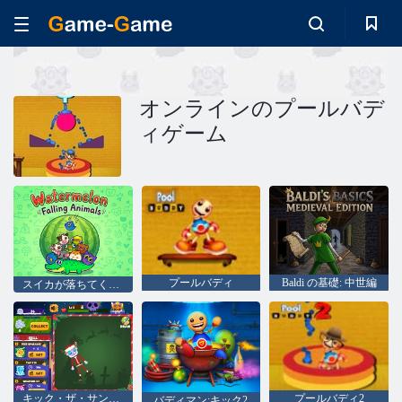
オンラインのプールバデ
ィゲーム
プールバディ
Baldi の基礎: 中世編
スイカが落ちてくる動物
キック・ザ・サンタ：クリスマス・バディ
プールバディ2
バディマン:キック2