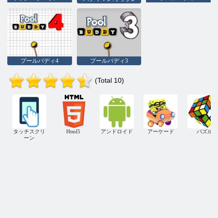
プールバディ4
プールバディ3
(Total 10)
タッチスクリ
Html5
アンドロイド
アーケード
パズル
ーン