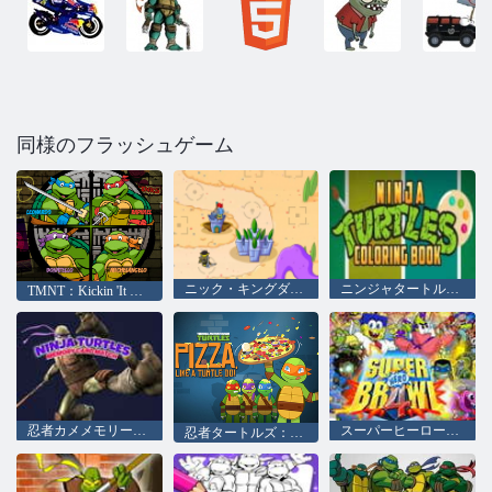
同様のフラッシュゲーム
ニック・キングダムズ
ニンジャタートルズのぬりえ
TMNT：Kickin 'It Old School
忍者カメメモリーカードマッチ
スーパーヒーロー乱闘4
忍者タートルズ：タートルのようなピザがやる！