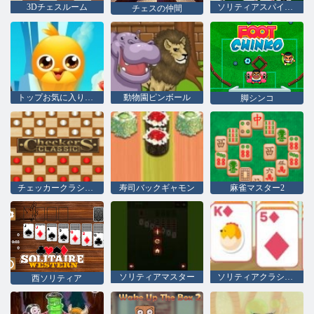
3Dチェスルーム
ソリティアスパイダー2
チェスの仲間
トップお気に入り友人
動物園ピンボール
脚シンコ
チェッカークラシック
寿司バックギャモン
麻雀マスター2
ソリティアマスター
ソリティアクラシックイースター
西ソリティア