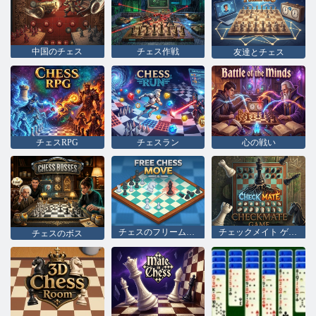
中国のチェス
チェス作戦
友達とチェス
チェスRPG
チェスラン
心の戦い
チェスのフリームーブ
チェックメイト ゲーム
チェスのボス