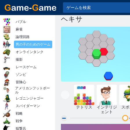
ヘキサ
バブル
麻雀
論理回路
男の子のためのゲーム
オンラインタンク
撮影
レースゲーム
ゾンビ
冒険心
アメリカンフットボー
ル
レゴニンジャゴー
スパイダーマン
テトリス
インテリジ
スポ
ェント
戦略
戦争
狙撃兵