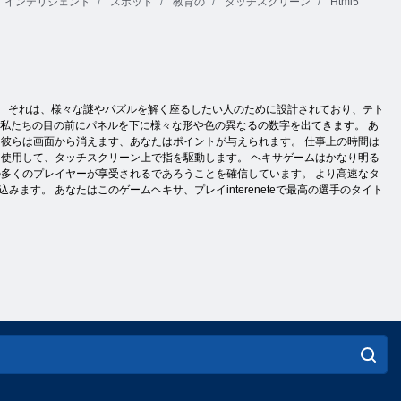
インテリジェント
スポット
教育の
タッチスクリーン
Html5
。 それは、様々な謎やパズルを解く座るしたい人のために設計されており、テト
 私たちの目の前にパネルを下に様々な形や色の異なるの数字を出てきます。 あ
彼らは画面から消えます、あなたはポイントが与えられます。 仕事上の時間は
使用して、タッチスクリーン上で指を駆動します。 ヘキサゲームはかなり明る
多くのプレイヤーが享受されるであろうことを確信しています。 より高速なタ
す。 あなたはこのゲームヘキサ、プレイintereneteで最高の選手のタイト