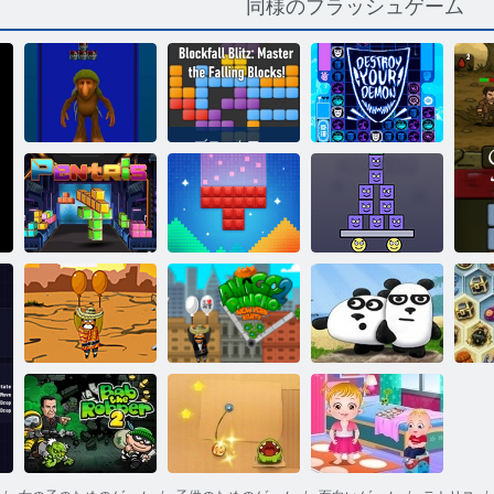
同様のフラッシュゲーム
ブロックフォ
ールブリッ
ツ：落下ブロ
BRR BRR
ックをマスタ
PATAPIMブロ
ーしてくださ
あなたの悪魔
ックパズル
い！
を破壊します
スーパースタ
ペントリス
砂の爆発
ッカー2
アミーゴパン
アミーゴパン
神
チョ
チョ2
3パンダ