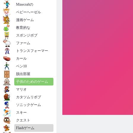
Minecraftの
ベビーヘーゼル
漫画ゲーム
教育的な
スポンジボブ
ファーム
トランスフォーマー
カール
ベン10
脱出部屋
子供のためのゲーム
マリオ
カタツムリボブ
ソニックゲーム
スキー
クエスト
Flashゲーム