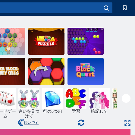
ヘキサフィッ
六十分
ヘキサパズル
ト
キサブロッ
ウッディヘキ
ブロッククエ
ク蜂蜜細胞
サ
スト
ードゲー
違いを見つ
行の3つの
学習
暗記して
麻雀
ム
けて
暗いです