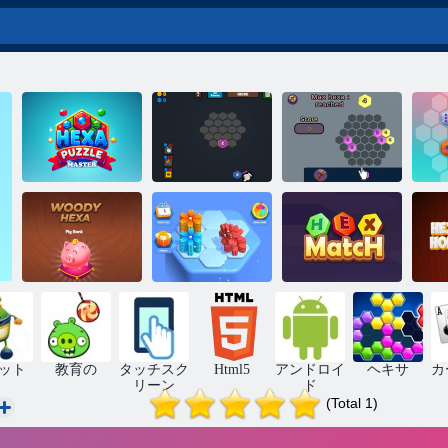
ヘキサパズル
ヘキサブロッ
マックスヘキ
マスター
ク2048
サ
ウッディヘキ
フラワーヘキ
ヘックスマッ
ヘ
サ
サパズル
チ
ット
教育の
タッチスク
Html5
アンドロイ
ヘキサ
カ
リーン
ド
(Total 1)