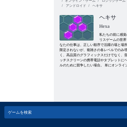
オンライン・ゲーム
ロジックゲーム
アンドロイド
ヘキサ
ヘキサ
Hexa
私たちの前に感覚
リスゲームの世界
グリッドフォール
なたの仕事は、正しい順序で活躍の場と場所
限定されないが、複雑さの各レベルでのみ増
く、高品質のグラフィックスだけでなく、音
ッチスクリーンの携帯電話やタブレットにヘキ
ルのために競争したい場合。 単にオンライ