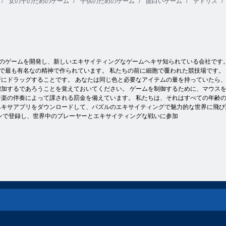
女の子のためのゲーム
子供のためのゲーム
面白いゲーム
テトリス
ベビーヘーゼ
ル：幼稚園で
ボブ強盗2
ロープを切れ
の一日
のゲームを開発し、新しいエキサイティングなゲームヘキサ知られている会社です
で最も有名なの精神で作られています。 私たちの前に細胞で覆われた競技場です。
にドラッグすることです。 あなたは同じ色と必要なアイテムの量を持っていたら、
加するであろうことを覚えておいてください。 ゲームを制御するために、マウスを
楽の伴奏によって課される罰金を備えています。 私たちは、それはすべての年齢の
サアプリをダウンロードして、パズルのエキサイティングで魅力的な世界に飛び込みま
ンで登録し、世界中のプレーヤーとエキサイティングな戦いに参加