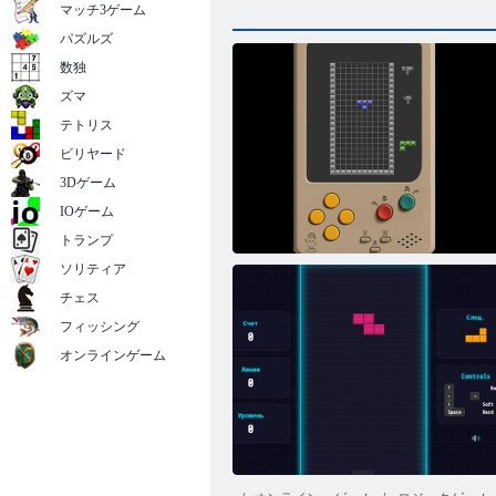
マッチ3ゲーム
パズルズ
数独
ズマ
テトリス
ビリヤード
3Dゲーム
IOゲーム
トランプ
ソリティア
チェス
フィッシング
オンラインゲーム
4つの要素