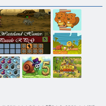
ロジックスラ
イド
アダム と イブ
カタツムリボ
秘の海の宝
ブ5ラブストー
キングダムラ
Wasteland Hunter：パズルRPG
物
リー
ッシュ