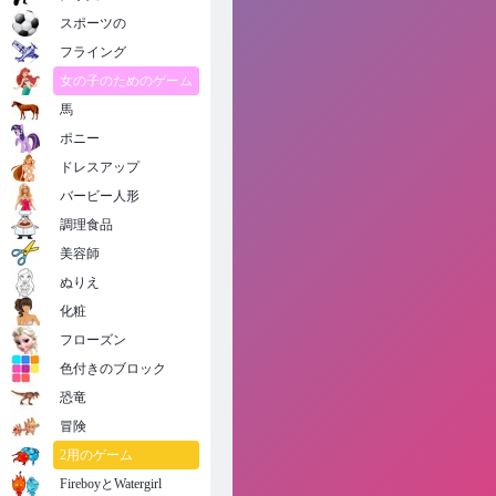
ヘキサスタックソート
スポーツの
フライング
女の子のためのゲーム
馬
ポニー
ドレスアップ
バービー人形
調理食品
美容師
ぬりえ
化粧
フローズン
色付きのブロック
恐竜
冒険
2用のゲーム
FireboyとWatergirl