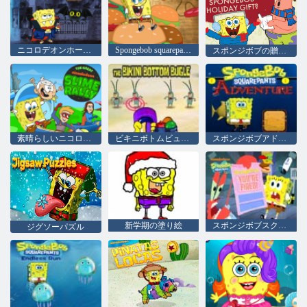
ニコロデオンホーンテッドハウスビルダー
Spongebob squarepantsあなたはkrabby pattyですか？
スポンジボブの贈り物は何ですか？
素晴らしいニコロデオンスライムラリー
ビキニボトムビューグル
スポンジボブアドベンチャー
新学期の塗り絵
スポンジボブスクエアパンツスポンジボブ
ジグソーパズル