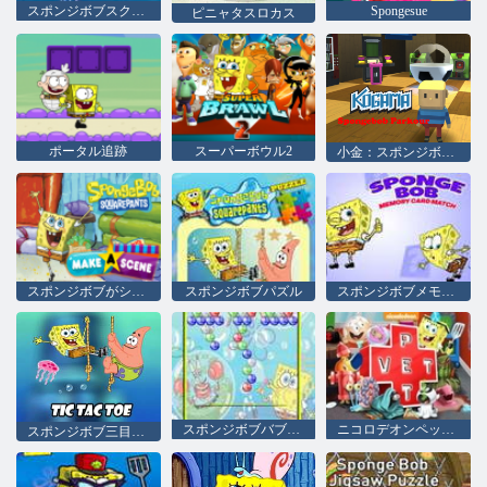
スポンジボブスクエアパンツエンドレスラン
Spongesue
ピニャタスロカス
ポータル追跡
スーパーボウル2
小金：スポンジボウルパルクール
スポンジボブがシーンを作る
スポンジボブパズル
スポンジボブメモリーカードマッチ
スポンジボブバブルシュート
ニコロデオンペット獣医
スポンジボブ三目並べ