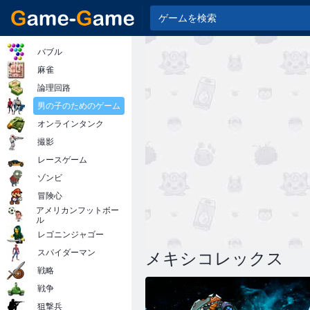
バブル
麻雀
論理回路
男の子のためのゲーム
オンラインタンク
撮影
レースゲーム
ゾンビ
冒険心
アメリカンフットボー
ル
レゴニンジャゴー
スパイダーマン
メキシコレックス
戦略
戦争
狙撃兵