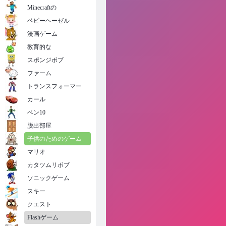
Minecraftの
ベビーヘーゼル
漫画ゲーム
教育的な
スポンジボブ
ファーム
トランスフォーマー
カール
ベン10
脱出部屋
子供のためのゲーム
マリオ
カタツムリボブ
ソニックゲーム
スキー
クエスト
Flashゲーム