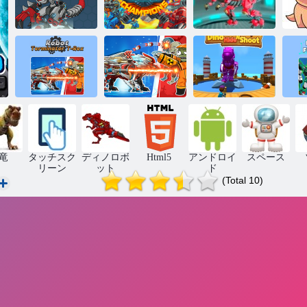
サイバーチャ
ティラノボッ
スーパーディ
ンピオンズア
トアセンブリ
ク
ノファイター
リーナ
3D
ロボット ター
デ
ミネーター テ
ロボット ター
ディノ ハイド
ト
ィラノサウル
ミネーター T
アンド シュー
ン
ス
レックス
ト
プ
竜
タッチスク
ディノロボ
Html5
アンドロイ
スペース
リーン
ット
ド
(Total 10)