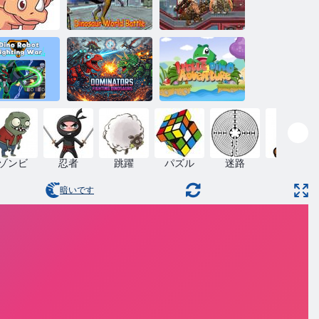
リックして
恐竜ワールド
恐竜を着色
バトル
メカ恐竜
ィノロボッ
ファイティ
リトルディノ
グウォーを
ドミネーター:
アドベンチャ
レイします
恐竜との戦い
ー
ゾンビ
忍者
跳躍
パズル
迷路
マリオ
暗いです