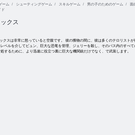
ゲーム
シューティングゲーム
スキルゲーム
男の子のためのゲーム
面
イド
アダム と イブ
アダム と イ
オンラインで
4
ブ：ゾンビ
Tanki
レックス
ックスは非常に怒っていると空腹です。 彼の獲物の間に、彼は多くのテロリスト
 レベルを介してビュン、巨大な恐竜を管理、ジェリーを殺し、そのパス内のすべて
対処するために、より迅速に役立つ裏に巨大な機関銃だけでなく、で武装します。