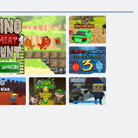
ディノカーレ
ース
Fireboy and
Watergirl 3：
The Ice Temple
ボブザロバー
コガマスキー
ガマ：4戦争
恐竜肉狩りの新しい冒険
バー4
ジャンプ！