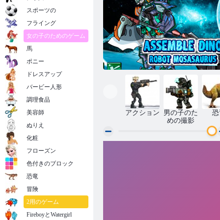
スポーツの
フライング
女の子のためのゲーム
馬
ポニー
ドレスアップ
バービー人形
調理食品
美容師
アクション
男の子のた
恐
めの撮影
ぬりえ
化粧
ディノロボットモササウルスを組み立
フローズン
て
色付きのブロック
恐竜
冒険
2用のゲーム
FireboyとWatergirl