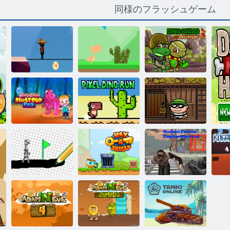
同様のフラッシュゲーム
ディノ スクワ
ッド アドベン
ジュラ系ラン
ディノラン
チャー 3
ベビーヘーゼ
ピクセルディ
ル恐竜公園
ノラン
ボブ強盗1
仮面ライダ
キー＆シール
ー：ゾンビサ
再生描く
ド
バイバル
コ