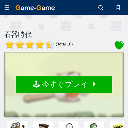
石器時代
(Total 10)
🕹️ 今すぐプレイ