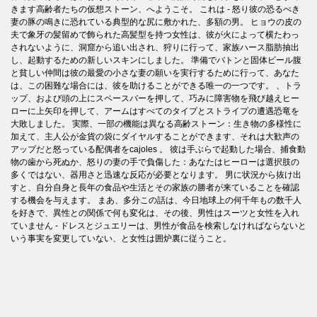
きます高齢者たちの仮想ストーン、へようこそ。 これは - 怒り彼の恐るべき
妻の豚の鳴きに恐れている典型的な尻に敷かれた、多額の男。 ヒョウの皮の
夫で象牙の髪留めで飾られた高髪型を持つ女性は、彼が火によって横たわっ
されないように、洞窟から追い出され、狩りに行って、家族ハース脂肪抽出
し、起動するための新しいスキンにしました。 準備でバトンと固体ビール腹
と貧しい仲間は彼の最愛の小さな妻の願いを実行するために行って、あなた
は、この困難な場合には、彼を助けることができる唯一の一つです。 、トラ
ップ、および頭の上にスペースバーを押して、巧みに障害物を飛び越えヒー
ローに上矢印を押して、アームはすべてのタイプとストライプの遭遇恐竜を
大敗しました。 実際、一部の機能は異なる高齢ストーン：生き物の多様性に
加えて、主人公が金貨の袋にダイヤルすることができます、それは大歓声の
アップだと怒っている配偶者をcajoles 。 彼は手ぶらで起動した場合、捕食動
物の歯から死ぬか、怒りの妻の手で負傷した：あなたはヒーローは選択肢の
多くではない、器用さと迅速な反応が必要となります。 男に状況から抜け出
すと、自分自身と長年の食品や生活とその家族の勝者が来ていることを確認
する機会を与えます。 まあ、多分この話は、今日地球上の何千年もの数千人
を好きで、異性との関係で何も変化は、その後、男性はスーツと女性を入れ
ていません - ドレスとジュエリーは、男性が食品を検索しなければならないと
いう事実を変更していない、と女性は囲炉裏に従うこと。