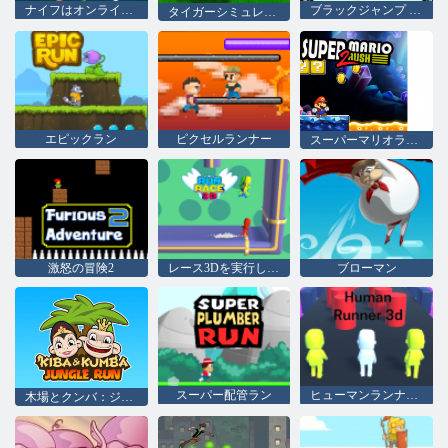
ナイフはオンラインでヒット
ブラックジャンプ null
タイガーシミュレーター3D
エピックラン
ピクセルランナー
スーパーマリオラッシュ2
激怒の冒険2
レース3Dを実行します
ブローマン
スーパー配管ラン
ヒューマンランナー3D
木場とクンバ：ジャングルラン