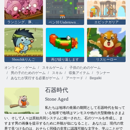
ランニング、豚、ファイル名を指定して実行
エピックガリア
ベン10 Undertownランナー
Sboschikりんご
再び繰り返します
リスヒーロー
オンライン・ゲーム
スキルゲーム
子供のためのゲーム
男の子のためのゲーム
スキル
収集アイテム
ランナー
あなたが実行する必要がゲーム
アーケード
Begalki
石器時代
Stone Aged
私たちは地球の発展の期間として石器時代を知って
いる地球で地球はマンモスや他の大型動物をさまよ
い、そして人々は原始共同システムに統一された、石のツールを作成し、ま
すます男の画像を提示するために外観が似になること。 あなたは、現代の世
界で見つけるのは、おそらく同様の非常に認識可能な文字を、学ぶことがで