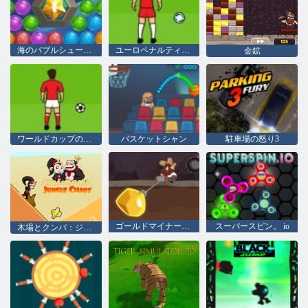
海のバブルシューター
ユーロペナルティ2016
金鉱
ワールドカップのペナルティ
バスケットシャン
駐車場の怒り3
ゴールドマイナートム
スーパースピン。 io
木場とクンバ：ジャングルカオス