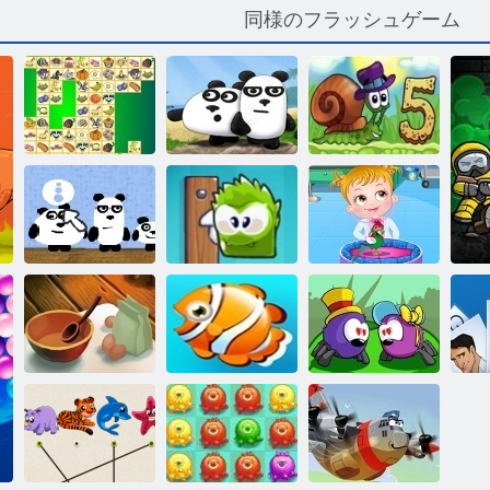
同様のフラッシュゲーム
カタツムリボ
ブ5ラブストー
クリス麻雀
3パンダ
リー
チョコレート
日本では3パン
のマイボック
ベビーヘーゼ
ダ
ス
ル：獣医
スターキッチ
ン
魚との休日
愛のウェブ