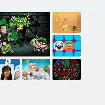
ロープを切れ
密閉箱
呪文
ボブ強盗2
落書き神
Coloruid 2