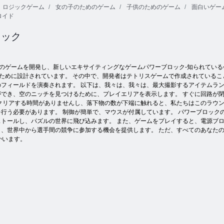
ロジックゲーム
女の子のためのゲーム
子供のためのゲーム
面白いゲー
ロイド
パイロットヒ
動物と一致
タコ抱擁
ーローズ
ロック
のゲームを開発し、新しいエキサイティングなゲームパワーブロック-知られている
ために設計されています。 その中で、開発者はテトリスゲームで作成されているこ
どのフィールドを演奏されます。 以下は、我々は、我々は、最大撮影するアイテムラ
でき、空のニッチを見つけるために、プレイエリアを表示します。 すぐに回路が閉
クリアする時間がありませんし、落下物の数が下端に触れると、私たちはこのラウン
行う必要があります。 制御が簡単で、マウスが付属しています。 パワーブロック
トールし、パズルの世界に飛び込みます。 また、ゲームをプレイすると、電源ブロ
く、世界中から選手間の競争に参加する機会を提供します。 ただ、すべてのあなた
かいます。