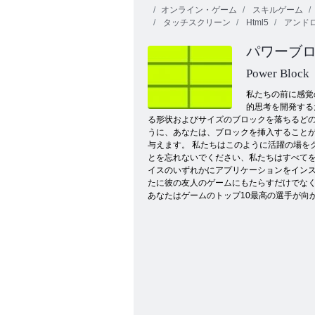
オンライン・ゲーム
スキルゲーム
タッチスクリーン
Html5
アンド
パワーブ
Power Block
私たちの前に感覚
的思考を開発する
ムゲン ば ぶる
る形状およびサイズ​​のブロックを落ちる
うに、あなたは、ブロックを挿入することが
与えます。 私たちはこのように活躍の場を
とを忘れないでください、私たちはすべてを
イスのいずれかにアプリケーションをインス
たに彼の友人のゲームにもたらすだけでな
あなたはゲームのトップ10最高の選手が向