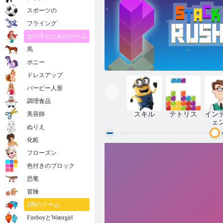
スポーツの
フライング
女の子のためのゲーム
馬
ポニー
ドレスアップ
バービー人形
調理食品
美容師
スキル
テトリス
イン
ェ
ぬりえ
化粧
フローズン
スタックラッシュ
色付きのブロック
恐竜
冒険
2用のゲーム
FireboyとWatergirl