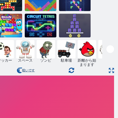
のテトリッ
サンドブラス
ス トレイル
ト
テングリッド
独ブレイン
サーキットテ
スーパースタ
ブロック
トリス
ッカー2
サッカー
スペース
ゾンビ
駐車場
距離から始
跳躍
まります
暗いです