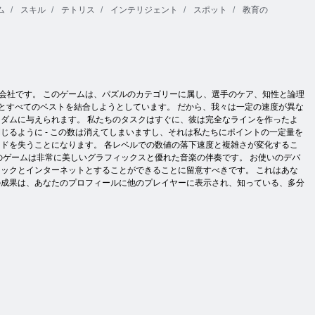
ム
スキル
テトリス
インテリジェント
スポット
教育の
会社です。 このゲームは、パズルのカテゴリーに属し、選手のケア、知性と論理
とすべてのベストを結合しようとしています。 だから、我々は一定の速度が異な
ンダムに与えられます。 私たちのタスクはすぐに、彼は完全なラインを作ったよ
じるように - この数は消えてしまいますし、それは私たちにポイントの一定量を
ドを失うことになります。 各レベルでの数値の落下速度と複雑さが変化するこ
のゲームは非常に美しいグラフィックスと優れた音楽の伴奏です。 お使いのデバ
ックとインターネットとすることができることに留意すべきです。 これはあな
の成果は、あなたのプロフィールに他のプレイヤーに表示され、知っている、多分