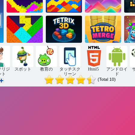
サンドブラス
サンドブラス
フローブロッ
冬
ト
ト
ク
ク
カラーサンド
数
パズル
テトリクス 3D
テトロマージ
テリジ
スポット
教育の
タッチスク
Html5
アンドロイ
ント
リーン
ド
(Total 10)