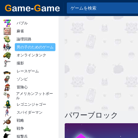
バブル
麻雀
論理回路
男の子のためのゲーム
オンラインタンク
撮影
レースゲーム
ゾンビ
冒険心
アメリカンフットボー
ル
レゴニンジャゴー
スパイダーマン
パワーブロック
戦略
戦争
狙撃兵