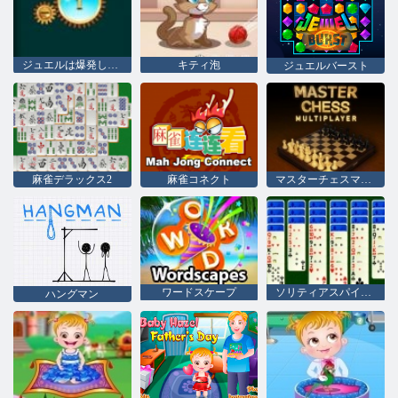
ジュエルは爆発します
キティ泡
ジュエルバースト
麻雀デラックス2
麻雀コネクト
マスターチェスマルチプレイヤー
ワードスケープ
ソリティアスパイダー2
ハングマン