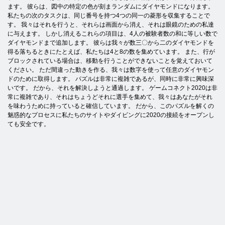
ます。 彼らは、図中の特定の色が刻まランダムにダイヤモンドになります。
私たちの次のタスクは、同じ番号を持つ4つの同一の菱形を収集することで
す。 我々はそれを行うと、それらは画面から消え、それは眼鏡のための私達
に与えます。 しかし消えるこれらの項目は、4人の被験者数の和に等しい数で
ダイヤモンドまで追加します。 彼らは我々が数三〇から二のダイヤモンドを
得る落ちるときにたとえば、私たちは4と8の数を集めています。 また、行が
ブロックされている場合は、移動を行うことができないことを覚えておいて
ください。 ただ間違った動きを作る、我々は数字を使って任意のダイヤモン
ドのために取得します。 パズルは非常に複雑であるが、同時に非常に興味深
いです。 だから、それを解決しようと通過します。 ゲームコネクト2020は非
常に複雑であり、それはちょうどそれに選手を集めて、我々はあなたがそれ
を味わうために持っていると確信しています。 だから、このパズルを解くの
魅惑的なプロセスに私たちのサイトやダイビングに2020の接続をオープンし
ても安全です。