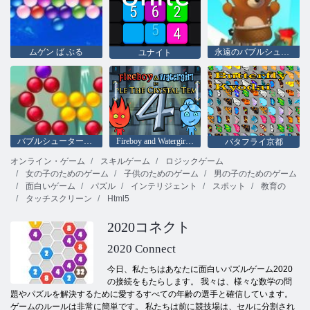
ムゲン ば ぶる
永遠のバブルシューター
ユナイト
バブルシューター佐賀
Fireboy and Watergirl 4：クリスタル寺院
バタフライ京都
オンライン・ゲーム
スキルゲーム
ロジックゲーム
女の子のためのゲーム
子供のためのゲーム
男の子のためのゲーム
面白いゲーム
パズル
インテリジェント
スポット
教育の
タッチスクリーン
Html5
2020コネクト
2020 Connect
今日、私たちはあなたに面白いパズルゲーム2020
の接続をもたらします。 我々は、様々な数学の問
題やパズルを解決するために愛するすべての年齢の選手と確信しています。
ゲームのルールは非常に簡単です。 私たちは前に競技場は、セルに分割され