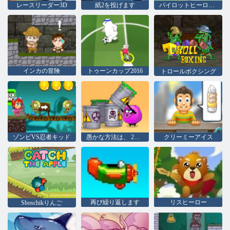
レースリーダー3D
紙2を投げます
パイロットヒーローズ
インカの冒険
トゥーンカップ2016
トロールボクシング
ゾンビVS忍者キッド
愚かな方法は、 2をダイに
クリーミーアイス
再び繰り返します
リスヒーロー
Sboschikりんご