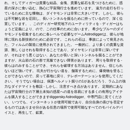
れ、そしてディガーは貴重な結晶、金塊、貴重な鉱石を見つけるために、惑
星の深さに食い込む、熱心に宇宙飛行士を進めています。 遠方の走行を行っ
ているために主な獲物は、ダイヤモンドは非常に大きいです。 しかし、彼ら
は不可解な岩を迂回し、長いトンネルを掘るために持っているので、深く位
置しています。 、このディガー研究地下のユーティリティを - ディガーはち
ょうど定義により、ので、この仕事のために合います。 希少なブルーのダイ
ヤモンドを収集するために各レベルで必要なゲームAstrodiggerは、彼らが地
球に現れる新技術のために必須です。 これらの石は、事故によって発見され
た、フィルムの製造に使用されてきました。 一般的に、より多くの貴重な資
源、難しくはそれを取得することであり、ダイヤモンドは非常に深いです
が、それはそう悪くはない、あなたが長いと深いトンネルを掘ることができ
ますが、火山岩の石の形で克服できない障害があります。 周りを取得する -
彼らはのみすることができ、それらを破壊する方法はありません、信じられ
ないほど強いです。 坑夫が行かない道を、舗装するために、爆発物を登るこ
とができないので、戻って基地に戻り、テレポーテーションを使用してくだ
さい。 そうでない場合は、保護ヘルメット掘りの1があるだろう、ラム上の強
力なダイナマイトを敷設 - しかし、注意すべき点があります。 定期的にあな
たは宇宙飛行士の下層土未知の惑星への道を容易にする多くの有用なアイテ
ムを購入することができますdiggersky Astrodigger、中専門店に見てくださ
い。 いつでも、インターネットが使用可能であり、自分自身の喜びを否定す
るものではありませ分がある任意の場所で使用可能なすべてのモバイルデバ
イスと、再生して、鉱業。