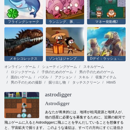
フライングシャーク
ランニング、豚、ファイル名を指定して実行
マネー発動機2
メキシコレックス
ゾンビはジャンプすることはできません
Dデイ：ラッシュ - タワーディフェンス
オンライン・ゲーム
シューティングゲーム
スキルゲーム
ロジックゲーム
子供のためのゲーム
男の子のためのゲーム
面白いゲーム
パズル
アクション
スキル
収集アイテム
男の子のための撮影
掘り出し物
タッチスクリーン
Html5
astrodigger
Astrodigger
あなたが将来的には、地球が枯渇資源と地球人が、
他の惑星に必要なを募集するために、近隣の銀河で
飛ぶゲームに入るとAstrodiggerに飛ぶことを学んだしていることを想像する
と、宇宙鉱夫で掘ります。 このような遠征は、すべての方向にすぐに送信さ