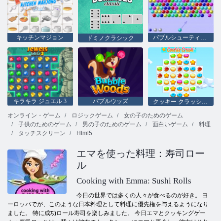
キッチンマジョン
バブルシューティングhtml5
ドミノクラシック
キラキラ ジュエル 3
バブルウッズ
クッキー クラッシュ 3
オンライン・ゲーム
ロジックゲーム
女の子のためのゲーム
子供のためのゲーム
男の子のためのゲーム
面白いゲーム
料理
タッチスクリーン
Html5
エマを使った料理：寿司ロー
ル
Cooking with Emma: Sushi Rolls
今日の世界では多くの人々が食べるのが好き。 ヨ
ーロッパでが、このような日本料理として料理に優先権を与えるようになり
ました。 特に成功ロール寿司を楽しみました。 今日エマとクッキングゲー