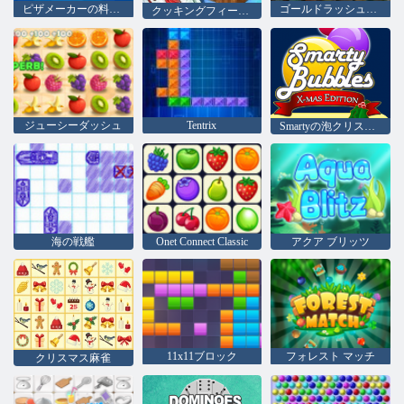
ピザメーカーの料理ゲーム
ゴールドラッシュの宝探し
クッキングフィーバー
ジューシーダッシュ
Tentrix
Smartyの泡クリスマス版
海の戦艦
Onet Connect Classic
アクア ブリッツ
11x11ブロック
フォレスト マッチ
クリスマス麻雀