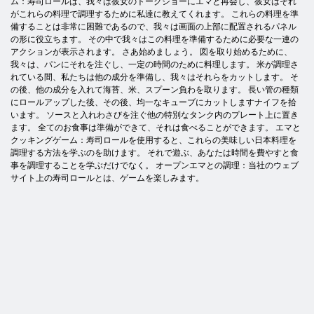
ム：寿司ロールは、我々は彼女のトークショーにエマと再会し、彼女はそれ
がこれらの料理で調理するために私達に教えてくれます。 これらの料理を準
備することは非常に困難であるので、我々は画面の上部に配置されるパネル
の形に役立ちます。 その中で我々はこの料理を準備するために必要な一連の
アクションが表示されます。 さあ始めましょう。 図を取り始めるために、
我々は、パンにそれを注ぐし、一定の時間のために料理します。 米が調理さ
れている間、私たちは他の成分を準備し、我々はそれらをカットします。 そ
の後、他の成分を入れて海苔、米、スプーン負わを取ります。 長い管の種類
にロールアップした後、その後、均一なキューブにカットしますナイフを拾
います。 ソースと入れわさびを注ぐ他の特別なタンク内のプレート上に置き
ます。 全てのお食事は準備ができて、それは食べることができます。 エマと
クッキングゲーム：寿司ロールを使用すると、これらの美味しい日本料理を
調理する方法を学ぶのを助けます。 それで遊ぶ、あなたは時間を費やすと食
事を調理することを学ぶだけでなく。 オープンエマとの調理：当社のウェブ
サイト上の寿司ロールとは、ゲームを楽しみます。