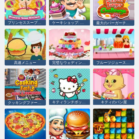
プリンセススープキッチン
ケーキショップ: ベーカリー
最大のバーガーチャレンジ
高速メニュー
完璧なウェディングケーキ
フルーツジュースメーカー
キティランチボックス
キティのパン屋
クッキングファースト3：リブとパンケーキ