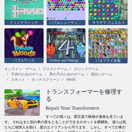
ドミノクラシック
キラキラ ジュエル 3
バブルシューティングhtml5
バブルウッズ
Fireboy and Watergirl 4：クリスタル寺院
バタフライ京都
オンライン・ゲーム
クエストゲーム
ロジックゲーム
子供のためのゲーム
男の子のためのゲーム
面白いゲーム
スポット
タッチスクリーン
Html5
トランスフォーマーを修理す
る
Repair Your Transformers
すべての我々は、変圧器で映画や漫画を見ていま
す。 それはまた別の車の形をとることができるロボットを硬鱗魚。 彼らは私
たちに地球人を助け、悪のエイリアンから守ります。 しかし、すべての車の