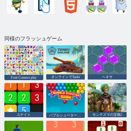
同様のフラッシュゲーム
オンラインでTanki
ヘキサ
Fruit Connect play
ユナイト
モンテズマの宝物2
バブルシューター佐賀