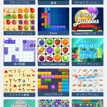
ブロックパズル
ゴールドラッシュの宝探し
麻雀
ジューシーダッシュ
Tentrix
Smartyの泡クリスマス版
海の戦艦
Onet Connect Classic
アクア ブリッツ
11x11ブロック
キッチンマジョン
クリスマス麻雀