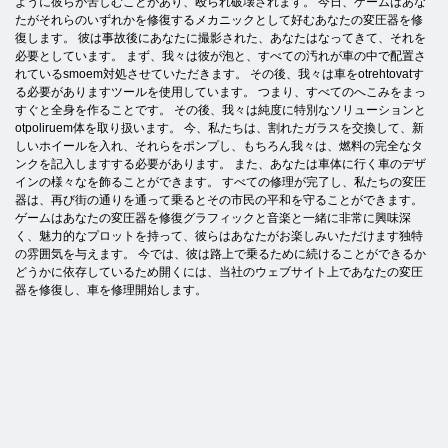
ように彼らが苦しむことがあり、殴られ破壊されます。 今日、ゲームはあな
たがそれらのいずれかを修復するメカニックとして好むあなたの変圧器を修
復します。 彼は事故後にあなたに撮影された、あなたはなってきて、それを
必要としています。 まず、我々は彼が泡と、すべての汚れが車の中で配置さ
れているsmoem対処させていただきます。 その後、我々は車をotrehtovatす
る必要がありますツールを使用しています。 つまり、すべてのへこみをまっ
すぐと全身を作ることです。 その後、我々は純度に特別なソリューションと
otpoliruem体を取り扱います。 今、私たちは、割れたガラスを交換して、新
しいホイールを入れ、それらをポンプし、もちろん我々は、燃料の完全なタ
ンクを記入しますする必要があります。 また、あなたは車体に行く車のデザ
インの様々なを飾ることができます。 すべての修理が完了し、私たちの変圧
器は、再び街の通りを通って乗るとその市民の平和を守ることができます。
ゲームはあなたの変圧器を修復グラフィックと音楽と一緒に非常に興味深
く、魅力的なプロットを持って、彼らはあなたがお楽しみいただけます独特
の雰囲気を与えます。 今では、彼は路上で乗るために続けることができるか
どうかに依存しているため開くには、当社のウェブサイト上であなたの変圧
器を修復し、車を修理開始します。