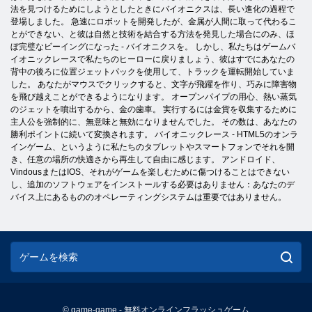
法を見つけるためにしようとしたときにバイオニクスは、長い進化の過程で
登場しました。 急速にロボットを開発したが、金属が人間に取って代わるこ
とができない、と彼は自然と技術を結合する方法を発見した場合にのみ、ほ
ぼ完璧なビーイングになった - バイオニクスを。 しかし、私たちはゲームバ
イオニックレースで私たちのヒーローに戻りましょう、彼はすでにあなたの
背中の後ろに位置ジェットパックを使用して、トラックを運転開始していま
した。 あなたがマウスでクリックすると、文字が飛躍を作り、巧みに障害物
を飛び越えことができるようになります。 オープンパイプの用心、熱い蒸気
のジェットを噴出するから、金の歯車。 実行するには金貨を収集するために
主人公を強制的に、無意味と無効になりませんでした。 その数は、あなたの
勝利ポイントに続いて変換されます。 バイオニックレース - HTML5のオンラ
インゲーム、というように私たちのタブレットやスマートフォンでそれを開
き、任意の場所の快適さから再生して自由に感じます。 アンドロイド、
VindousまたはIOS、それがゲームを楽しむために傷つけることはできない
し、追加のソフトウェアをインストールする必要はありません：あなたのデ
バイス上にあるもののオペレーティングシステムは重要ではありません。
© game-game - 無料オンラインフラッシュゲーム