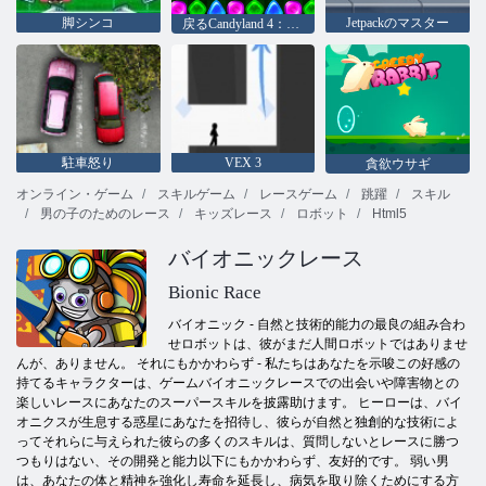
脚シンコ
Jetpackのマスター
戻るCandyland 4：ロリポップガーデン
駐車怒り
VEX 3
貪欲ウサギ
オンライン・ゲーム
スキルゲーム
レースゲーム
跳躍
スキル
男の子のためのレース
キッズレース
ロボット
Html5
バイオニックレース
Bionic Race
バイオニック - 自然と技術的能力の最良の組み合わ
せロボットは、彼がまだ人間ロボットではありませ
んが、ありません。 それにもかかわらず - 私たちはあなたを示唆この好感の
持てるキャラクターは、ゲームバイオニックレースでの出会いや障害物との
楽しいレースにあなたのスーパースキルを披露助けます。 ヒーローは、バイ
オニクスが生息する惑星にあなたを招待し、彼らが自然と独創的な技術によ
ってそれらに与えられた彼らの多くのスキルは、質問しないとレースに勝つ
つもりはない、その開発と能力以下にもかかわらず、友好的です。 弱い男
は、あなたの体と精神を強化し寿命を延長し、病気を取り除くためにする方