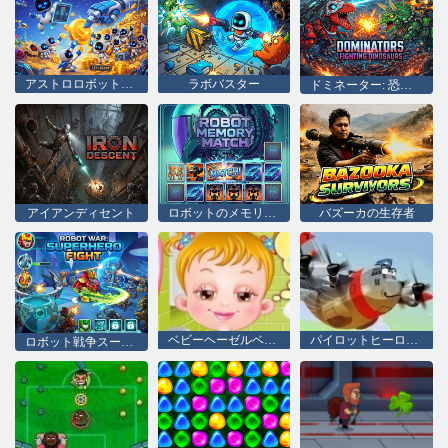
アストロロボットクリッカー
ラボバスター
ドミネーター: 恐竜との戦い
アイアンディセント
ロボットのメモリーマッチ
バズーカの生存者
ベビーヘーゼルベッドタイム
パイロットヒーローズ
ロボット戦争スーパーヒーローの戦い