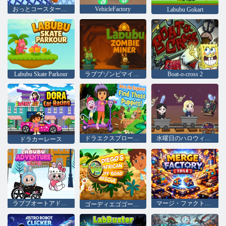
おっとコースターをさせてください！
VehicleFactory
Labubu Gokart
Labubu Skate Parkour
ラブブゾンビマイナー
Boat-o-cross 2
ドラエクスプローラーはそれらの子犬を見つけます
水曜日のハロウィンの洞窟
ドラカーレース
ラブブオートアドベンチャー
マージ・ファクトリー・アイドル状態
ゴーディエゴゴー！ ディエゴのアフリカオフロードレスキュー