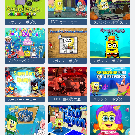
スポンジ・ボブのハロウィン塗り絵
FNF: カートゥーン クラッシュ
スポンジ・ボブ スクエアパンツ ハロウィンホラー フランケンボブのクエスト パート1
ジグソーパズル: スポンジ・ボブ スクエアパンツ パーティー
スポンジ・ボブのぬりえアドベンチャー
スポンジ・ボブ ヒドゥン・バーガー
FNF: 血の海の底
スポンジ・ボブの間違い探し
スーパーヒーロースポンジ