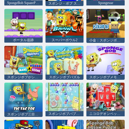
SpongeBob SquarePantsスプリングトレーニング
Spongesue
スポンジ・ボブ スクエアパンツ グー ラグーンへのレース
ポータル追跡
スーパーボウル2
小金：スポンジボウルパルクール
スポンジボブがシーンを作る
スポンジボブパズル
スポンジボブメモリーカードマッチ
スポンジボブバブルシュート
ニコロデオンペット獣医
スポンジボブ三目並べ