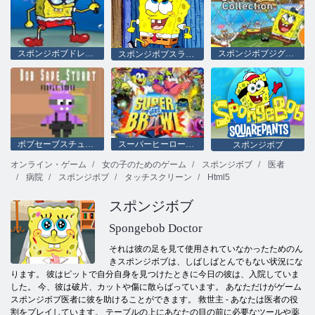
スポンジボブドレスアップ
スポンジボブジグソーパズルコレクション
スポンジボブスライド
ボブセーブスチュアートパープルスモーク
スーパーヒーロー乱闘4
スポンジボブ
オンライン・ゲーム
女の子のためのゲーム
スポンジボブ
医者
病院
スポンジボブ
タッチスクリーン
Html5
スポンジボブ
Spongebob Doctor
それは彼の足を見て使用されていなかったためのん
きスポンジボブは、しばしばとんでもない状況にな
ります。 彼はピットで自分自身を見つけたときに今日の彼は、入院していま
した。 今、彼は破片、カットや傷に散らばっています。 あなただけがゲーム
スポンジボブ医者に彼を助けることができます。 救世主 - あなたは医者の役
割をプレイしています。 テーブルの上にあなたの目の前に必要なツールや薬