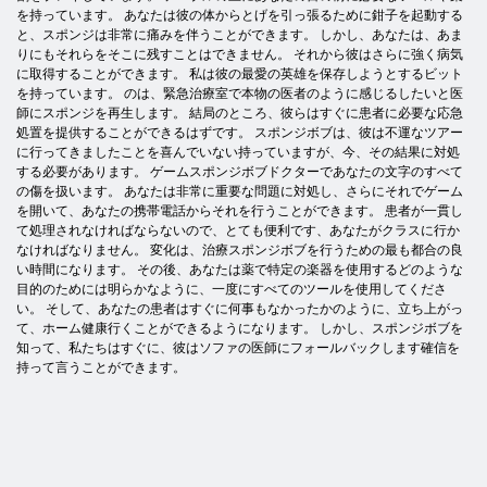
を持っています。 あなたは彼の体からとげを引っ張るために鉗子を起動する
と、スポンジは非常に痛みを伴うことができます。 しかし、あなたは、あま
りにもそれらをそこに残すことはできません。 それから彼はさらに強く病気
に取得することができます。 私は彼の最愛の英雄を保存しようとするビット
を持っています。 のは、緊急治療室で本物の医者のように感じるしたいと医
師にスポンジを再生します。 結局のところ、彼らはすぐに患者に必要な応急
処置を提供することができるはずです。 スポンジボブは、彼は不運なツアー
に行ってきましたことを喜んでいない持っていますが、今、その結果に対処
する必要があります。 ゲームスポンジボブドクターであなたの文字のすべて
の傷を扱います。 あなたは非常に重要な問題に対処し、さらにそれでゲーム
を開いて、あなたの携帯電話からそれを行うことができます。 患者が一貫し
て処理されなければならないので、とても便利です、あなたがクラスに行か
なければなりません。 変化は、治療スポンジボブを行うための最も都合の良
い時間になります。 その後、あなたは薬で特定の楽器を使用するどのような
目的のためには明らかなように、一度にすべてのツールを使用してくださ
い。 そして、あなたの患者はすぐに何事もなかったかのように、立ち上がっ
て、ホーム健康行くことができるようになります。 しかし、スポンジボブを
知って、私たちはすぐに、彼はソファの医師にフォールバックします確信を
持って言うことができます。