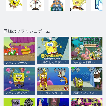
同様のフラッシュゲーム
仕事に行くスポンジ
Spongebob四角い怪物島の冒険
スポンジレーシング大会
スポンジボブジグソーパズル
FNF: メンフィス・ファンキン
FNF スポンジ・ボブ vs イカルド