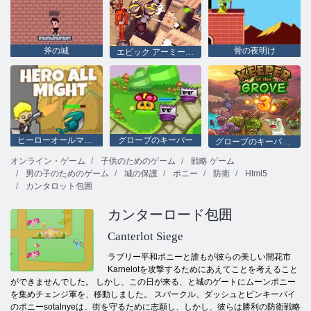
斧の城
骨の夜明け
エピック アーミー ディフェンス ライジング ウォー
ヒーローオールマイト
グローブのキーパー
グローブのキーパー3
オンライン・ゲーム
子供のためのゲーム
戦略 ゲーム
男の子のためのゲーム
城の保護
ポニー
防衛
Html5
カンタロット包囲
カンターロード包囲
Canterlot Siege
ラブリー平和ポニーと誰もが彼らの美しい開花市
Karnelotを攻撃するためにあえてことを考えること
ができませんでした。 しかし、この日が来る、と城のゲートにムーンポニー
を集めチェンジ軍を、移動しました。 スパークル、ダッシュとピンキーパイ
のポニーsotalnyeは、街を守るために志願し、しかし、彼らは勝利の防衛戦略