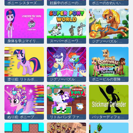
ポニー シスターズ ミュージック バンド
妊娠中のポニーの健康診断
ポニーのかわいい赤ちゃんの誕生
身体を学ぶマイリトルポニー
スーパーポニーワールド
ジグソーパズル: フェアリーポニー
塗り絵: リトルポニー
ジグソーパズル: リトルポニーステージ
ポニービルの冒険 ユニコーンの大覚醒
ぬり絵: ポニープリンセス
リトルパンダ ファッション ポニー
バッターディフェンダー