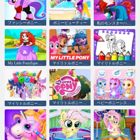
ファンシーポニードレスアップ
ポニービューティー
私のモンスターハイポニーガールズ
My Little PonyEquestriaGirlsがドレスアップ
マイリトルポニー ジグソーパズル
マイリトルポニーぬりえ
マイリトルポニーのゼリーマッチ
ベビーポニーシスターズケア
マイリトルポニーの塗り絵