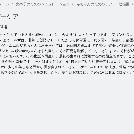
ゲーム
女の子のためのシミュレーション
赤ちゃんのためのケア
幼稚園
赤ちゃんヘー
赤ちゃんヘー
赤ちゃんヘー
ビーケア
ゼルクリスマ
ゼルクラフト
ゼル灯台アド
ス·タイム
タイム
ベンチャー
ring
クと住んでいる大きな城Erendellaは、今より1住人となっています。 プリンセ
すようエルザは、非常に心配です。 したがって保育園にそれを回す、修復し、部屋
 ゲームエルザ赤ちゃんはお手入れでは、保育園の娘エルザで居心地の良い雰囲気を
リンセスの女の赤ちゃんはまだ周りにその変更を理解していないが、すぐにそれが成
ザは赤ちゃんエルザの世話を再生し、最初の生まれに対処するのに役立ちます。 こ
幼児が触れ幸せです。 それはすぐにおむつに包まれていない場合赤ちゃんは、寒さ
めに多くの美しさと異常な愛が含まれています。 ゲームのHTML形式は、道路上
もちゃのためのベッドを選択したら、冷たいお城では、この部屋は非常に暖かく、快