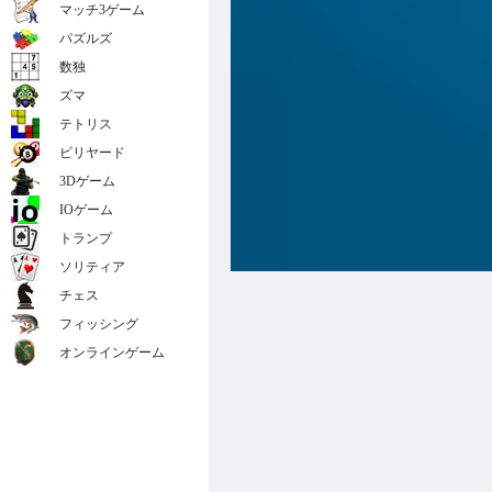
マッチ3ゲーム
パズルズ
数独
ズマ
テトリス
ビリヤード
3Dゲーム
IOゲーム
トランプ
ソリティア
チェス
フィッシング
オンラインゲーム