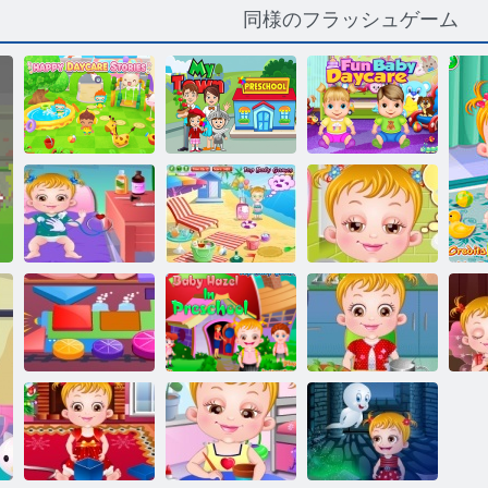
同様のフラッシュゲーム
楽しい保育園
マイタウンプ
デイケアシミ
の物語
リスクール
ュレーター
ベビーヘーゼ
ベビーヘーゼ
ルは病気ゴー
ビーチでベビ
ルベッドタイ
ズ
ーヘーゼル
ム
ベ
ベビーヘーゼ
就学前の赤ち
赤ちゃんヘー
ル
ル図形を学ぶ
ゃんヘーゼル
ゼル胃のケア