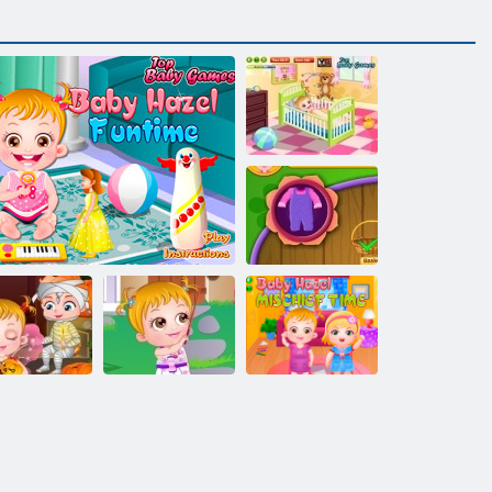
ベビーヘーゼ
ルブラッシン
グ時間
ベビーハシバ
ミガーデニン
グ時間
ビーヘーゼ
赤ちゃんヘー
赤ちゃんヘー
ハロウィン
ゼル裏庭パー
ゼルいたずら
パーティー
赤ちゃんの楽しい時間
ティー
時間