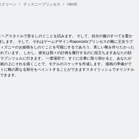
スクリーン
ディズニープリンセス
Html5
とヘアスタイルで皆をしのぐことを試みます。 そして、自分の服のすべてを驚か
す。 そして、それはゲームデザインRapunzelsプリンセスの靴に王女ラプ
ディズニーのお姫様をしのぐことを可能にするであろう、美しい靴を作りたかった
れています。 しかし、彼女は我々の計画を履行するのに役立ちますあなたの顔
ラプンツェルに行きます。 一度場所で、すぐに仕事に取り掛かると、あなたが
紙の上にそれを描くことで、モデルのスケッチを作成します。 描画の準備がで
ントに靴の異なる部分をペイントすることができますスタイリッシュでオリジナル
ができます。