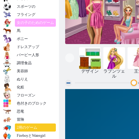
スポーツの
フライング
女の子のためのゲーム
馬
ポニー
ドレスアップ
バービー人形
調理食品
美容師
デザイン
ラプンツェ
王
ル
ぬりえ
化粧
エルザとラプンツェルドレッシングル
フローズン
ーム
色付きのブロック
恐竜
冒険
2用のゲーム
FireboyとWatergirl