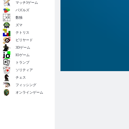
マッチ3ゲーム
パズルズ
数独
ズマ
テトリス
ビリヤード
3Dゲーム
IOゲーム
トランプ
ソリティア
チェス
フィッシング
オンラインゲーム