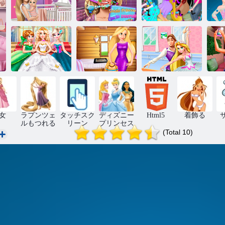
ラプンツェル
ホームデコレ
ラプンツェル
ディズニープ
ーションをマ
スキンドクタ
リンセスタン
マ
マ
ー
デム
ゴールディプ
プリンセスビ
プリンセスバ
リンセスウェ
ンテージショ
レリーナ弾丸
パ
ディング
ップ
ラッシュ
女
ラプンツェ
タッチスク
ディズニー
Html5
着飾る
ルもつれる
リーン
プリンセス
(Total 10)