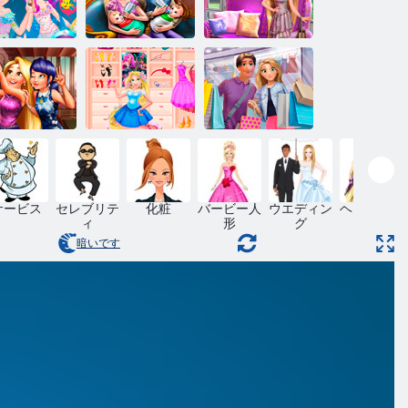
ラプンツェル
ラプンツェル
ーメイドプ
ツインズファ
のボールの服
リンセス
ミリーデイ
を見つける
レイチェルと
スイートプリ
フィリップの
リInstagram
ンセスドレッ
ショッピング
Selfie
シングルーム
デー
サービス
セレブリテ
化粧
バービー人
ウエディン
ヘアスタイ
ィ
形
グ
ル
暗いです