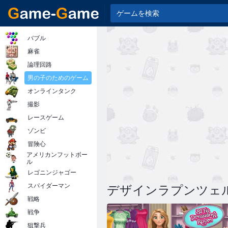
バブル
麻雀
論理回路
男の子のためのゲーム
オンラインタンク
撮影
レースゲーム
ゾンビ
冒険心
アメリカンフットボー
ル
レゴニンジャゴー
スパイダーマン
デザインラプンツェ
戦略
戦争
狙撃兵