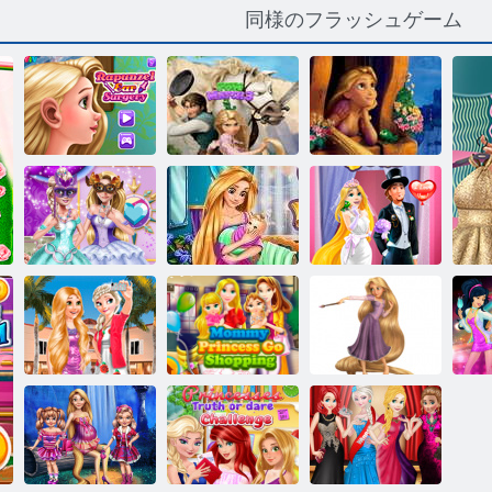
同様のフラッシュゲーム
Rapunzel
ラプンツェル
SweetMatchingGame
の耳の手術
楽しいマッチ3
をプレイする
ラプンツェル
ウェディング
王女は、ボー
ラプンツェル
パーティード
ルを装います
ベビーケア
レス
冷凍とラプン
ママ・プリン
子供のために
プ
ツェルファッ
セス・ゴー・
絡み合った色
ッ
ションセルフ
ショッピング
づけ