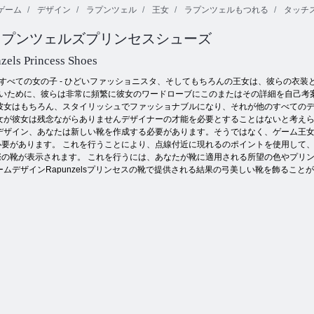
ゲーム
デザイン
ラプンツェル
王女
ラプンツェルもつれる
タッチ
ゴージャスな
ツインズスプ
プリンセス真
プリンセスフ
ラプンツェルズプリンセスシューズ
リングキャン
実または挑戦
ァッションコ
プ null
の挑戦 null
ンペ null
zels Princess Shoes
すべての女の子 - ひどいファッショニスタ、そしてもちろんの王女は、彼らの衣装
いために、彼らは非常に頻繁に彼女のワードローブにこのまたはその詳細を自己考案しま
 彼女はもちろん、スタイリッシュでファッショナブルになり、それが他のすべての
女が彼女は残念ながらありませんデザイナーの才能を必要とすることはないと考えら
デザイン、あなたは新しい靴を作成する必要があります。そうではなく、ゲーム王女
要があります。 これを行うことにより、点線付近に現れるのポイントを使用して、
際の靴が表示されます。 これを行うには、あなたが靴に適用される所望の色やプリ
ムデザインRapunzelsプリンセスの靴で提供される結果の弓美しい靴を飾ること