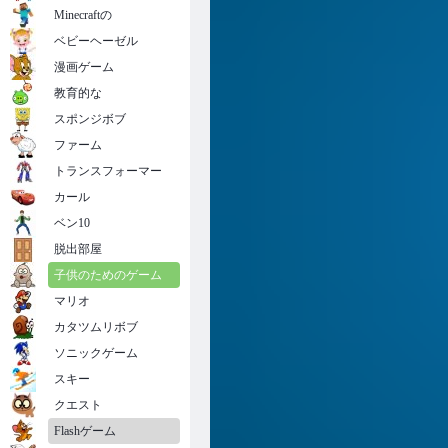
Minecraftの
ベビーヘーゼル
漫画ゲーム
教育的な
スポンジボブ
ファーム
トランスフォーマー
カール
ベン10
脱出部屋
子供のためのゲーム
マリオ
カタツムリボブ
ソニックゲーム
スキー
クエスト
Flashゲーム