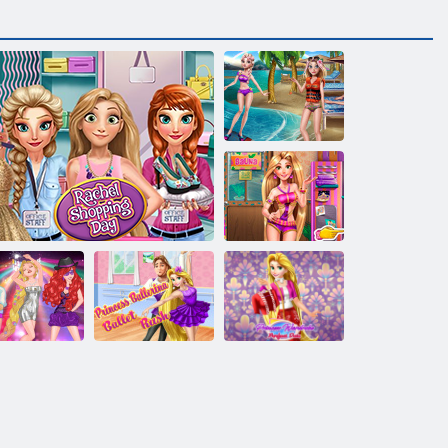
BFFサーフア
ドベンチャー
プリンセスサ
ウナルーム
プリンセスバ
プリンセスワ
リンセスミ
レリーナバレ
ードローブパ
ドナイトパ
エラッシュ
ーフェクトデ
ーティー
ラプンツェルショッピングデー
null
イト null