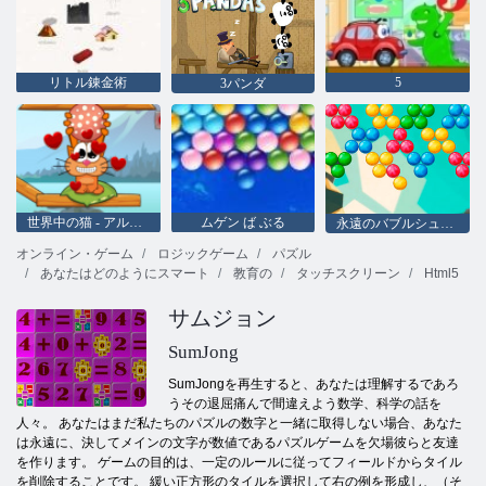
リトル錬金術
5
3パンダ
世界中の猫 - アルパイン湖
ムゲン ば ぶる
永遠のバブルシューター
オンライン・ゲーム
ロジックゲーム
パズル
あなたはどのようにスマート
教育の
タッチスクリーン
Html5
サムジョン
SumJong
SumJongを再生すると、あなたは理解するであろ
うその退屈痛んで間違えよう数学、科学の話を
人々。 あなたはまだ私たちのパズルの数字と一緒に取得しない場合、あなた
は永遠に、決してメインの文字が数値であるパズルゲームを欠場彼らと友達
を作ります。 ゲームの目的は、一定のルールに従ってフィールドからタイル
を削除することです。 緩い正方形のタイルを選択して右の例を形成し、（そ