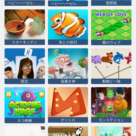
ベビーヘーゼル：父の日
密閉箱
ベビーヘーゼル：獣医
スターキッチン
魚との休日
愛のウェブ
呪文
落書き神
動物と一致
オジェロ
モンステジョン
タコ抱擁