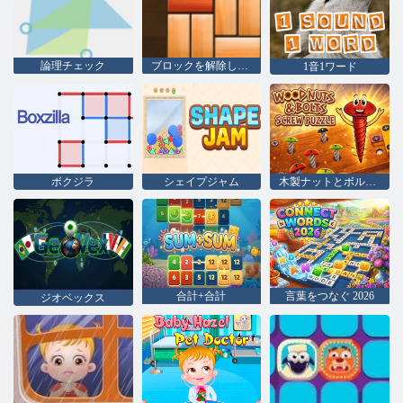
論理チェック
ブロックを解除してください
1音1ワード
ボクジラ
シェイプジャム
木製ナットとボルトのネジパズル
合計+合計
言葉をつなぐ 2026
ジオベックス