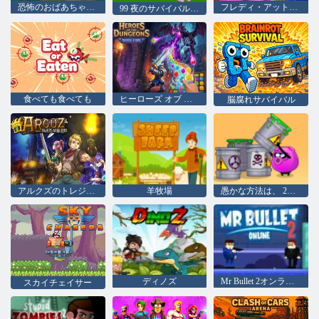
恐怖のおばあちゃんプレイルーム
フレディ・アット・オビー・ワールド
99 夜のサバイバル サンドボックス
食べても食べても
ヒーローズ オブ ザ ダンジョンズ: マッチ 3 RPG
脳腐れサバイバル
アルクズのトレジャーハンター
羊牧場
愚かな方法は、 2をダイに
ディノズ
Mr Bullet 2オンライン
スカイチェイサー