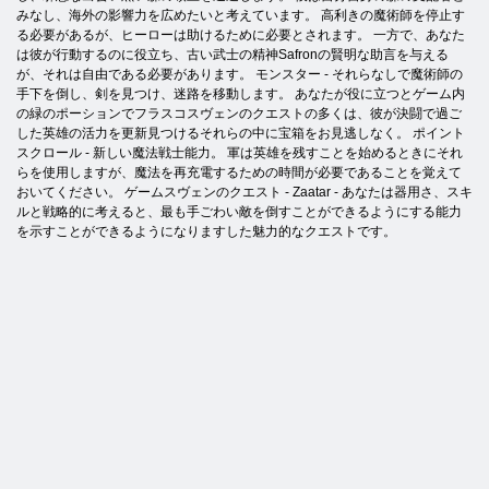
みなし、海外の影響力を広めたいと考えています。 高利きの魔術師を停止す
る必要があるが、ヒーローは助けるために必要とされます。 一方で、あなた
は彼が行動するのに役立ち、古い武士の精神Safronの賢明な助言を与える
が、それは自由である必要があります。 モンスター - それらなしで魔術師の
手下を倒し、剣を見つけ、迷路を移動します。 あなたが役に立つとゲーム内
の緑のポーションでフラスコスヴェンのクエストの多くは、彼が決闘で過ご
した英雄の活力を更新見つけるそれらの中に宝箱をお見逃しなく。 ポイント
スクロール - 新しい魔法戦士能力。 軍は英雄を残すことを始めるときにそれ
らを使用しますが、魔法を再充電するための時間が必要であることを覚えて
おいてください。 ゲームスヴェンのクエスト - Zaatar - あなたは器用さ、スキ
ルと戦略的に考えると、最も手ごわい敵を倒すことができるようにする能力
を示すことができるようになりますした魅力的なクエストです。