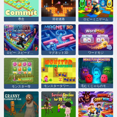
専念
溶岩迷路
ロビーミニゲーム
ロビー: スピード迷路
マグネット3D
ワードモジ
モンスタータワーディフェンス
毛むくじゃらのモンスターをマージする
モンスター寺