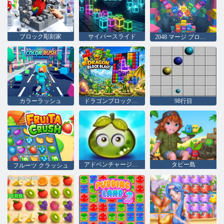
ブロック彫刻家
サイバースライド
2048 マージ ブロック: 物理学
カラーラッシュ
ドラゴンブロックブラスト
98行目
アドベンチャージューシーベリー
タビー島
フルーツ クラッシュ