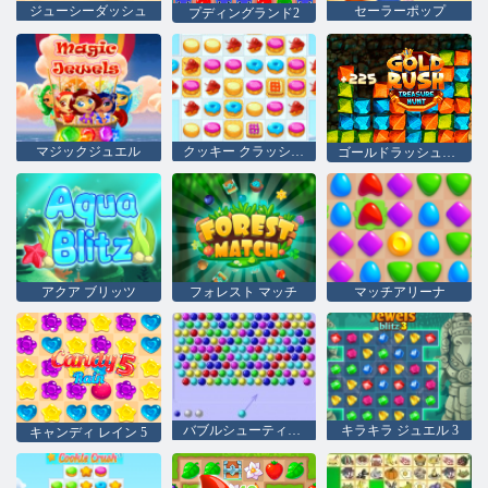
ジューシーダッシュ
セーラーポップ
プディングランド2
マジックジュエル
クッキー クラッシュ 2
ゴールドラッシュの宝探し
アクア ブリッツ
フォレスト マッチ
マッチアリーナ
バブルシューティングhtml5
キラキラ ジュエル 3
キャンディ レイン 5