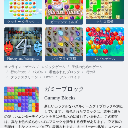
クッキー クラッシュ 3
クリス麻雀
ガーデンテイルズ
Fireboy and Watergirl 4：クリスタル寺院
バタフライ京都
バブルゲーム
オンライン・ゲーム
ロジックゲーム
子供のためのゲーム
行の3つの
パズル
着色されたブロック
行の3
タッチスクリーン
Html5
アンドロイド
ガミーブロック
Gummy Blocks
新しいカラフルなパズルゲームグミブロックを満た
しています。 着色されたブロックは、選手に彼ら
の楽しいエンターテイメントを喜ばせるために疲れていません。 この時間
は、異なる色の柔らかいゴムブロックを操作する必要があります。 立方体の
形状は、主なフィールドの下に表示されます。 キャリーかつ迅速にスペース