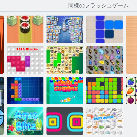
同様のフラッシュゲーム
寿司バックギ
マジョンフォ
ャモン
ルトゥナ
1212！
バタフライ京
2020ブロック
クリス麻雀
都
秘密のバブル
イレブンイレ
O
Tentrix
と仲間たち
ブン