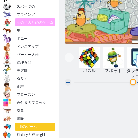
スポーツの
フライング
女の子のためのゲーム
馬
ポニー
ドレスアップ
バービー人形
調理食品
美容師
パズル
スポット
タッ
リ
ぬりえ
化粧
フローズン
鶏舎
色付きのブロック
恐竜
冒険
2用のゲーム
FireboyとWatergirl