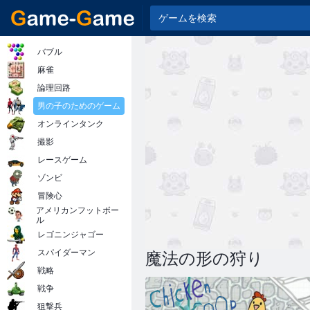
バブル
麻雀
論理回路
男の子のためのゲーム
オンラインタンク
撮影
レースゲーム
ゾンビ
冒険心
アメリカンフットボー
ル
レゴニンジャゴー
スパイダーマン
魔法の形の狩り
戦略
戦争
狙撃兵