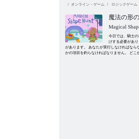
オンライン・ゲーム
ロジックゲーム
魔法の形
Magical Shap
今日では、騎士の
けする必要があり
があります。 あなたが実行しなければなら
Fireboy and Watergirl 4：クリスタル寺院
かの項目を釣らなければなりません。 どこ