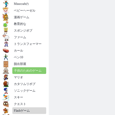
Minecraftの
ベビーヘーゼル
漫画ゲーム
教育的な
スポンジボブ
ファーム
トランスフォーマー
カール
ベン10
脱出部屋
子供のためのゲーム
マリオ
カタツムリボブ
ソニックゲーム
スキー
クエスト
Flashゲーム