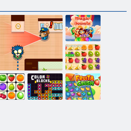
マジックジュ
エル
ジューシーダ
ッシュ
net Connect
カラーブロッ
フルーツ クラ
Classic
卑劣なジェームス
ク
ッシュ