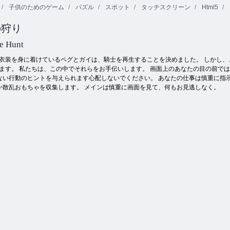
子供のためのゲーム
パズル
スポット
タッチスクリーン
Html5
の狩り
アクア ブリッ
スクエアスタ
キッチンマジ
ツ
ッカ
ョン
e Hunt
衣装を身に着けているペグとガイは、騎士を再生することを決めました。 しかし
ます。 私たちは、この中でそれらをお手伝いします。 画面上のあなたの目の前で
ない行動のヒントを与えられます心配しないでください。 あなたの仕事は慎重に指
か散乱おもちゃを収集します。 メインは慎重に画面を見て、何もお見逃しなく。