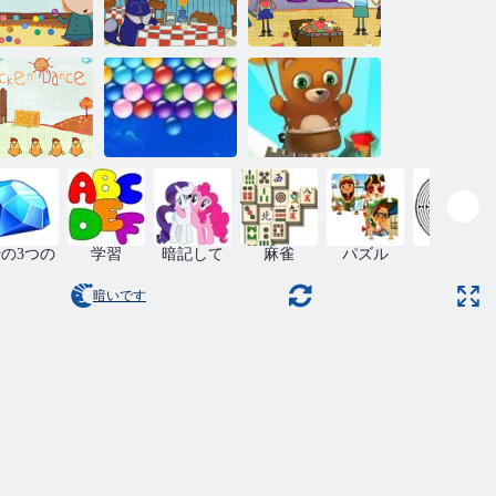
ペグピザの場
ハングリーパ
ックアート
所
イレーツ
永遠のバブル
キンダンス
ムゲン ば ぶる
シューター
の3つの
学習
暗記して
麻雀
パズル
迷路
暗いです