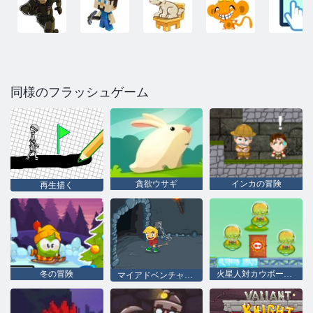
同様のフラッシュゲーム
貪欲ウサギ
インカの冒険
再生描く
冬の冒険
火星人対カウボーイズ
マイアドベンチャーブック2