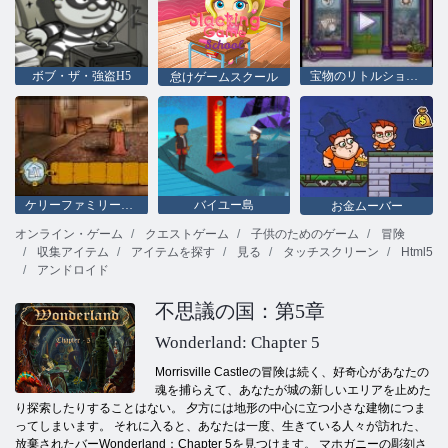
ボブ・ザ・強盗H5
宝物のリトルショップ
怠けゲームスクール
ケリーファミリーのスピリッツ
バイユー島
お金ムーバー
オンライン・ゲーム
クエストゲーム
子供のためのゲーム
冒険
収集アイテム
アイテムを探す
見る
タッチスクリーン
Html5
アンドロイド
不思議の国：第5章
Wonderland: Chapter 5
Morrisville Castleの冒険は続く、好奇心があなたの
魂を捕らえて、あなたが城の新しいエリアを止めた
り探索したりすることはない。 夕方には地形の中心に立つ小さな建物につま
ってしまいます。 それに入ると、あなたは一度、生きている人々が訪れた、
放棄されたバーWonderland：Chapter 5を見つけます。 マホガニーの彫刻さ