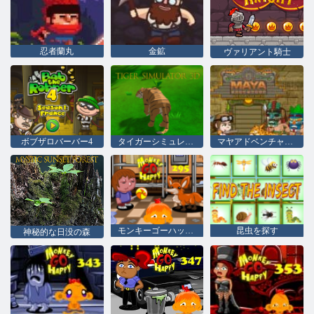
忍者蘭丸
金鉱
ヴァリアント騎士
ボブザロバーバー4
タイガーシミュレーター3D
マヤアドベンチャーリマスター
モンキーゴーハッピーステージ295
昆虫を探す
神秘的な日没の森