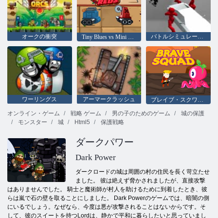
オークの衝突
バトルシミュレーター：カウンターバッター
Tiny Blues vs Mini Reds
ワーリングス
アーマークラッシュ
ブレイブ・スクワッド
オンライン・ゲーム
戦略 ゲーム
男の子のためのゲーム
城の保護
モンスター
城
Html5
保護戦略
ダークパワー
Dark Power
ダークロードの城は周囲の村の住民を長く苛立たせ
ました。 彼は絶えず脅かされましたが、直接攻撃
はありませんでした。 騎士と魔術師が村人を助けるために到着したとき、彼
らは嵐で石の壁を取ることにしました。 Dark Powerのゲームでは、暗闇の側
にいるでしょう。なぜなら、今度は悪が攻撃されることはないからです。そ
して、彼のスイートを持つLordは、静かで平和に暮らしたいと思っていまし