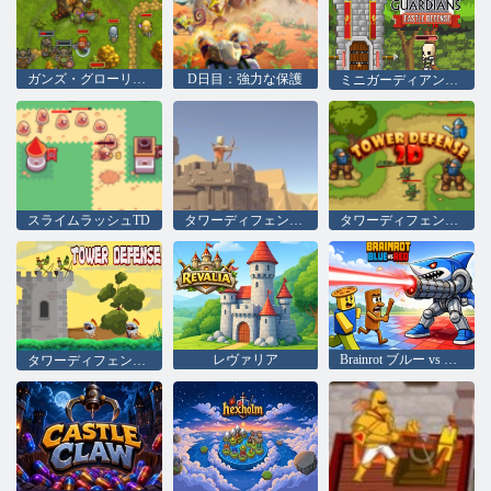
ガンズ・グローリーヒーローズ
D日目：強力な保護
ミニガーディアン城防衛
スライムラッシュTD
タワーディフェンスキングダム
タワーディフェンス2D
レヴァリア
Brainrot ブルー vs レッド
タワーディフェンスキング