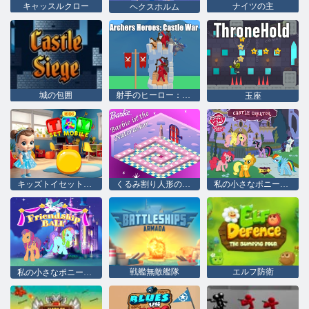
キャッスルクロー
ナイツの主
ヘクスホルム
城の包囲
射手のヒーロー：キャッスル戦争
玉座
キッズトイセットモバイル
くるみ割り人形のバービー
私の小さなポニー城の作成者
戦艦無敵艦隊
エルフ防衛
私の小さなポニーの友情ボール