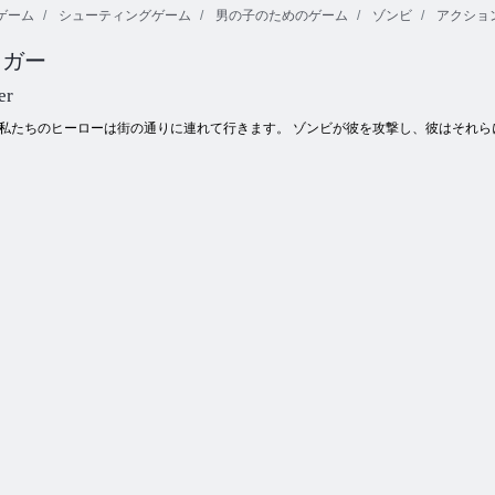
ゲーム
シューティングゲーム
男の子のためのゲーム
ゾンビ
アクショ
戦艦戦争のマ
Fireboy and
リガー
クレイジーシ
ルチプレイヤ
Watergirl 4：ク
ューティング
ー
リスタル寺院
er
私たちのヒーローは街の通りに連れて行きます。 ゾンビが彼を攻撃し、彼はそれ