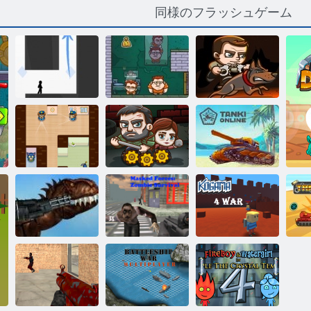
同様のフラッシュゲーム
キャッシュ・
フロー3：セン
VEX 3
マネー発動機2
トリー
卑劣なジェー
オンラインで
ムス
最後の生存者
Tanki
仮面ライダ
メキシコレッ
ー：ゾンビサ
タ
クス
バイバル
コガマ：4戦争