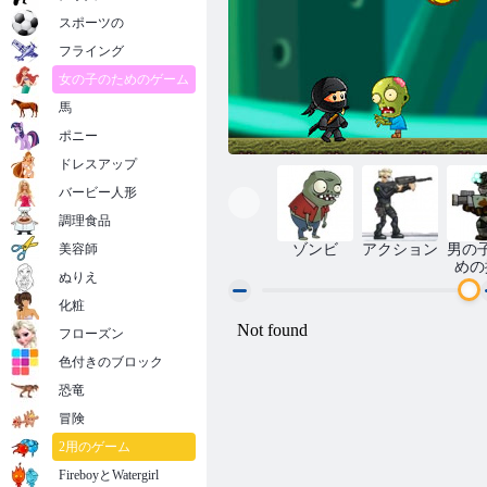
スポーツの
フライング
女の子のためのゲーム
馬
ポニー
ドレスアップ
バービー人形
調理食品
美容師
ゾンビ
アクション
男の
めの
ぬりえ
化粧
フローズン
ゾンビVS忍者キッド
色付きのブロック
恐竜
冒険
2用のゲーム
FireboyとWatergirl