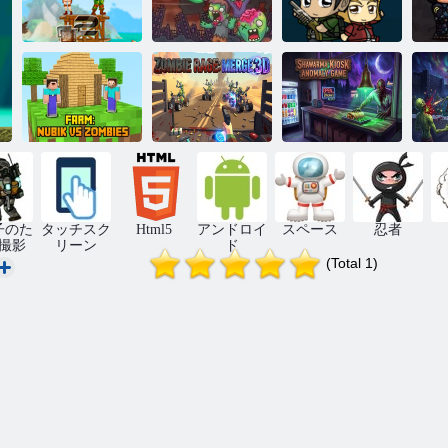
兵士の軍隊：
飛ぶか死にま
ゾンビミッシ
S
抵抗
すか
ョン2
ファーム: ヌー
Shawarma キオ
ビック vs ゾン
ゾンビ レイジ:
スク異常ゲー
血
ビ
マージ 3D
ム
子のた
タッチスク
Html5
アンドロイ
スペース
忍者
撮影
リーン
ド
(Total 1)