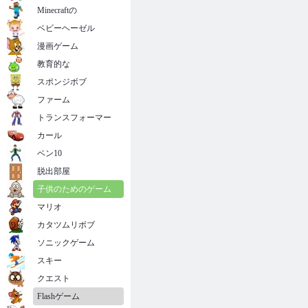
Minecraftの
ベビーヘーゼル
漫画ゲーム
教育的な
スポンジボブ
ファーム
トランスフォーマー
カール
ベン10
脱出部屋
子供のためのゲーム
マリオ
カタツムリボブ
ソニックゲーム
スキー
クエスト
Flashゲーム