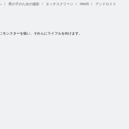
ン
男の子のための撮影
タッチスクリーン
Html5
アンドロイド
らにモンスターを狙い、それらにライフルを向けます。