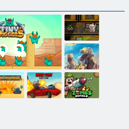
ボブ強盗3
Dデイ：ラッ
シュ - タワー
ディフェンス
ロード・オ
ブ・フューリ
ー・デザー
ンクランブ
ト・ストライ
ゾンビロワイ
ル
タイニーディガー
ク
ヤル。 io