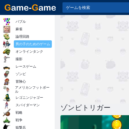
バブル
麻雀
論理回路
男の子のためのゲーム
オンラインタンク
撮影
レースゲーム
ゾンビ
冒険心
アメリカンフットボー
ル
レゴニンジャゴー
スパイダーマン
ゾンビトリガー
戦略
戦争
狙撃兵