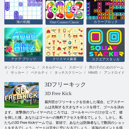
海の戦艦
カラーブロック
Onet Connect Classic
アクア ブリッツ
クリスマス麻雀
スクエアスタッカ
オンライン・ゲーム
スキルゲーム
スポーツ
男の子のためのゲーム
サッカー
ペナルティ
タッチスクリーン
Html5
アンドロイド
3Dフリーキック
3D Free Kick
裁判官がフリーキックを任命した場合、ピアスチー
ムは先制する大きなチャンスを得て、ゴールを決め
ます。 攻撃側のプレイヤーのところでは、ゴールキーパーだけが立って、彼
を倒した後、あなたはゴールへの無料アクセスを得るでしょう。 しかし、私
たちの3D Free Kickゲームでは、冒頭で、あなたは防御者なしで数回のショッ
トをするでしょう、ゲートは完全に空になるでしょう。 追加のポイントを得