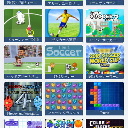
PK戦： 2016ユーロカップ
ユーロサッカースプリント
アリーナユーロサッカーヘッズ
トゥーンカップ2016
サッカーの実行
スーパーサッカースター2
ヘッドアリーナサッカーオールスターズ
1対1サッカー
2018サッカーワールドカップタッチ
フルーツ クラッシュ
Tentrix
Fireboy and Watergirl 4：クリスタル寺院