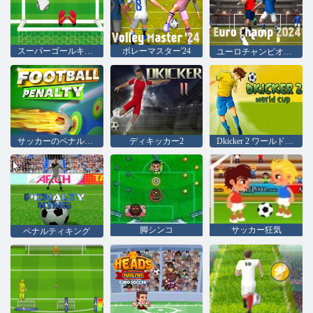
スーパーゴールキーパー
ボレーマスター'24
ユーロチャンピオン 2024
サッカーのペナルティ
ディキッカー2
Dkicker 2 ワールドカップ
脚シンコ
サッカー狂気
ペナルティキング