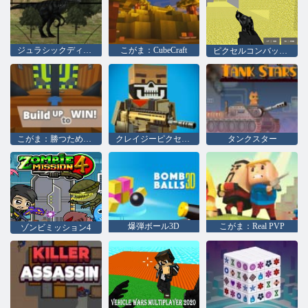
ジュラシックディノ狩猟
こがま：CubeCraft
ピクセルコンバットマルチプレイヤー
こがま：勝つために構築
クレイジーピクセルウォーフェア
タンクスター
爆弾ボール3D
こがま：Real PVP
ゾンビミッション4