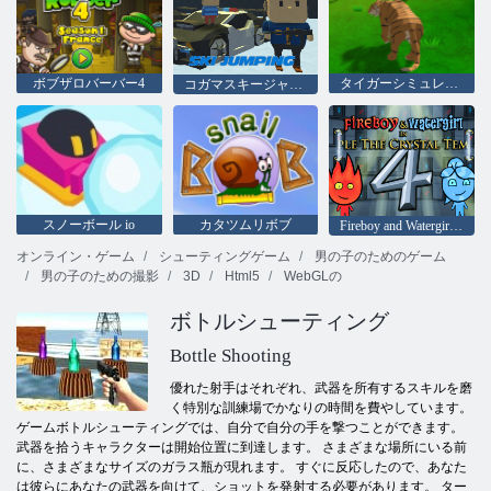
ボブザロバーバー4
タイガーシミュレーター3D
コガマスキージャンプ！
スノーボール io
カタツムリボブ
Fireboy and Watergirl 4：クリスタル寺院
オンライン・ゲーム
シューティングゲーム
男の子のためのゲーム
男の子のための撮影
3D
Html5
WebGLの
ボトルシューティング
Bottle Shooting
優れた射手はそれぞれ、武器を所有するスキルを磨
く特別な訓練場でかなりの時間を費やしています。
ゲームボトルシューティングでは、自分で自分の手を撃つことができます。
武器を拾うキャラクターは開始位置に到達します。 さまざまな場所にいる前
に、さまざまなサイズのガラス瓶が現れます。 すぐに反応したので、あなた
は彼らにあなたの武器を向けて、ショットを発射する必要があります。 ター