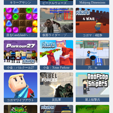
キラーアサシン
Mahjong Dimensions
ビークルウォーズマルチプレイヤー2020
戻るCandylandへ：エピソード2
仮面ライダー：ゾンビサバイバル
コガマ：4戦争
小金：パルクール27
小金：Xmas Parkour
穴。 io
反乱軍
屋上狙撃兵
コガマワイプアウト