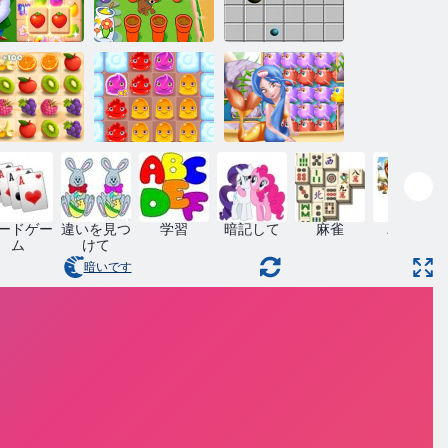
ドラエクスプ
ーデンテイ
ローラードラ
ルズ麻雀2
の魔法の庭
98行目
ューシーダ
プディングラ
セーラーポッ
ッシュ
ンド2
プ
ードゲー
違いを見つ
学習
暗記して
麻雀
パズル
ム
けて
暗いです