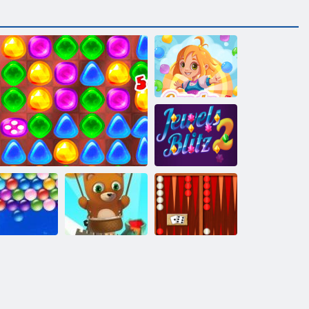
キャンディ レ
イン 4
キラキラ ジュ
エル 2
永遠のバブル
バックギャモ
ゲン ば ぶる
戻るCandylandへ：エピソード2
シューター
ンクラシック