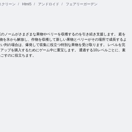
スクリーン
Html5
アンドロイド
フェアリーガーデン
に住む陽気な庭のノームがさまざまな果物やベリーを収穫するのを引き続き支援します。 庭を
果物を氷から解放し、作物を収穫して新しい果物とベリーがその場所で成長するよ
長い列の場合は、爆発して収集に役立つ特別な果物を受け取ります。 レベルを完
アップを購入するためにゲーム中に重宝します。 通過する10レベルごとに、素
く過ごすのに役立ちます。