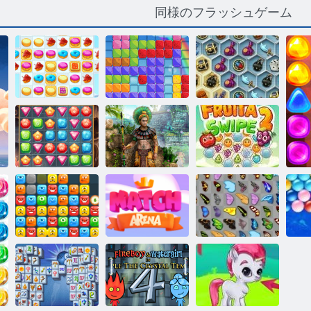
同様のフラッシュゲーム
クッキー クラ
ガミーブロッ
神秘の海の宝
ッシュ 2
ク
物
モンテズマの
フルータスワ
宝探し
宝物2
イプ2
モンスターブ
マッチアリー
バタフライ京
ロック
ナ
都
ム