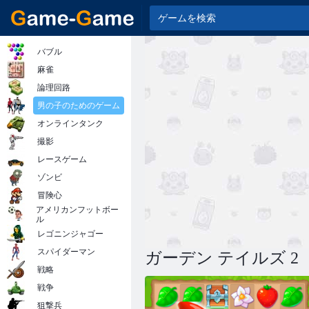
バブル
麻雀
論理回路
男の子のためのゲーム
オンラインタンク
撮影
レースゲーム
ゾンビ
冒険心
アメリカンフットボー
ル
レゴニンジャゴー
スパイダーマン
ガーデン テイルズ 2
戦略
戦争
狙撃兵