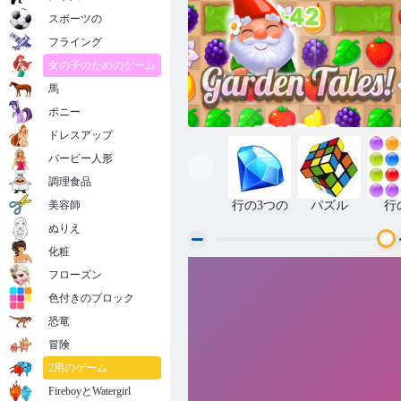
スポーツの
フライング
女の子のためのゲーム
馬
ポニー
ドレスアップ
バービー人形
調理食品
美容師
行の3つの
パズル
行
ぬりえ
化粧
フローズン
ガーデンテイルズ
色付きのブロック
恐竜
冒険
2用のゲーム
FireboyとWatergirl