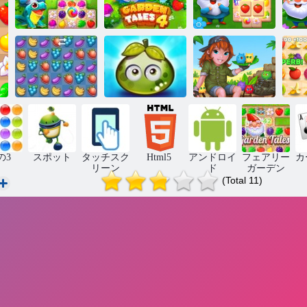
ガーデンテイ
ガーデンテイ
ガーデンテイ
ガ
ルズ 3
ルズ4
ルズ麻雀
アドベンチャ
フルーツ クラ
ージューシー
ジ
ッシュ
ベリー
タビー島
の3
スポット
タッチスク
Html5
アンドロイ
フェアリー
カ
リーン
ド
ガーデン
(Total 11)