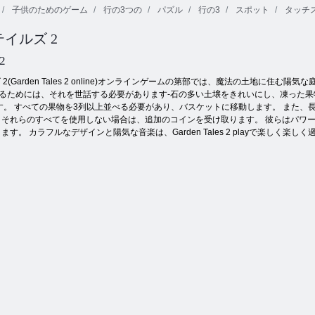
子供のためのゲーム
行の3つの
パズル
行の3
スポット
タッチ
Fireboy and
テイルズ 2
マジョンフォ
Watergirl 4：ク
ルトゥナ
リスタル寺院
バブルゲーム
 2
 2(Garden Tales 2 online)オンラインゲームの第部では、魔法の土地
るためには、それを世話する必要があります-石の多い土壌をきれいにし、凍った
す。 すべての果物を3列以上並べる必要があり、バスケットに移動します。 また、
それらのすべてを使用しない場合は、追加のコインを受け取ります。 彼らはパワー
。 カラフルなデザインと陽気な音楽は、Garden Tales 2 playで楽しく楽し