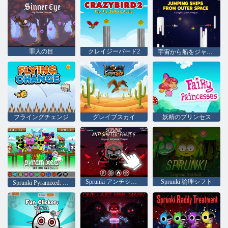
罪人の目
クレイジーバード2
宇宙から船をジャンプ
フライングチェンジ
グレイブスカイ
妖精のプリンセス
Sprunki アンチシフト: フェーズ 5
Sprunki 論理シフト
Sprunki Pyramixed: But Little Minis Deluxe