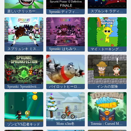
楽しいクリッカー: ウェンダ
スプルンキ ラディ トリートメント
Sprunki ディフィニティブ フェーズ 12
スプリュンキ ミスフィットミックス 2
Sprunki: はちみつの治療
マイ・トーキング・スプランキ
Sprunki: Sprunkfection の黙示録が登場!
パイロットヒーローズ
インカの冒険
Moto x3m冬
Totemia：Cursed Marbles
ゾンビVS忍者キッド