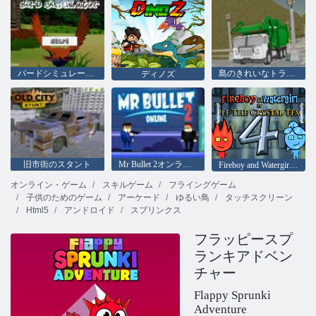
バードシミュレーター
島のきれいなトラックのゴミシム
ディノズ
旧市街のスタント
Mr Bullet 2オンライン
Fireboy and Watergirl 4：クリスタル寺院
オンライン・ゲーム
スキルゲーム
フライングゲーム
子供のためのゲーム
アーケード
ゆるい鳥
タッチスクリーン
Html5
アンドロイド
スプリンクス
フラッピースプ
ランキアドベン
チャー
Flappy Sprunki
Adventure