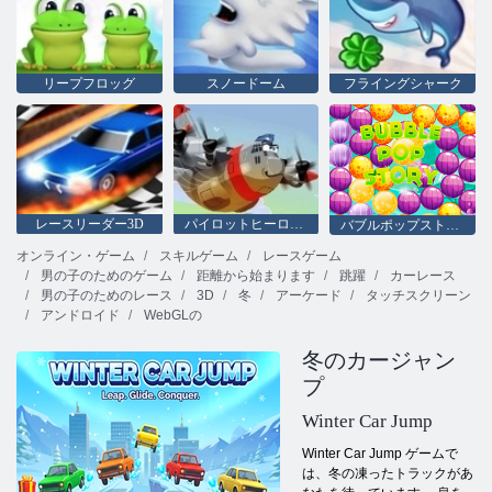
リープフロッグ
スノードーム
フライングシャーク
レースリーダー3D
パイロットヒーローズ
バブルポップストーリー
オンライン・ゲーム
スキルゲーム
レースゲーム
男の子のためのゲーム
距離から始まります
跳躍
カーレース
男の子のためのレース
3D
冬
アーケード
タッチスクリーン
アンドロイド
WebGLの
冬のカージャン
プ
Winter Car Jump
Winter Car Jump ゲームで
は、冬の凍ったトラックがあ