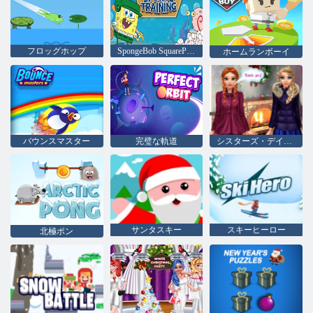
フロッグホップ
SpongeBob SquarePantsスプリングトレーニング
ホームランボーイ
バウンスマスター
完璧な軌道
シスターズ・デイ・アウト
サンタスキー
スキーヒーロー
北極ポン