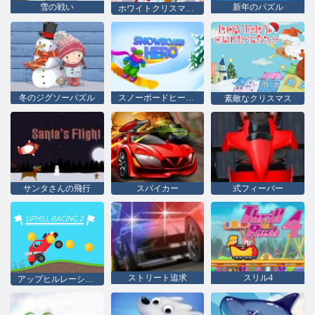
雪の戦い
新年のパズル
ホワイトクリスマスパーティー
冬のジグソーパズル
スノーボードヒーロー
素敵なクリスマス
サンタさんの飛行
スパイカー
式フィーバー
ストリート追求
スリル4
アップヒルレーシング2