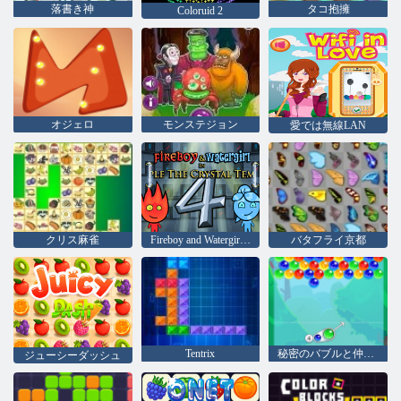
落書き神
タコ抱擁
Coloruid 2
オジェロ
モンステジョン
愛では無線LAN
クリス麻雀
Fireboy and Watergirl 4：クリスタル寺院
バタフライ京都
Tentrix
秘密のバブルと仲間たち
ジューシーダッシュ