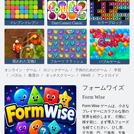
イレブンイレブン
カラーブロック
Onet Connect Classic
呪われた宝物2
フルーツ クラッシュ
バブルゲーム
オンライン・ゲーム
ロジックゲーム
子供のためのゲーム
学習
パズル
教育の
タッチスクリーン
Html5
アンドロイド
フォームワイズ
Form Wise
Form Wise ゲームは、小さな
プレイヤーにカラフルな形の
世界を紹介します。 行動に
移す前に、まず導入フェーズ
を経てください。 ひし形、
正方形、円、三角形、五角