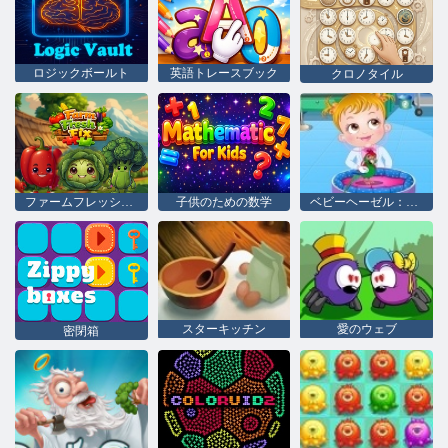
ロジックボールト
英語トレースブック
クロノタイル
ファームフレッシュフィックス
子供のための数学
ベビーヘーゼル：獣医
スターキッチン
愛のウェブ
密閉箱