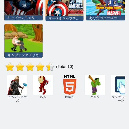
キャプテンアメリカ南北戦争ジグソーパズル
あなたのヒーローを描くマーベル
マーベルキャプテンアメリカシールドストライク
キャプテンアメリカ
(Total 10)
アベンジャー
鉄人
Html5
ハルク
タッチスク
ズ
ーン