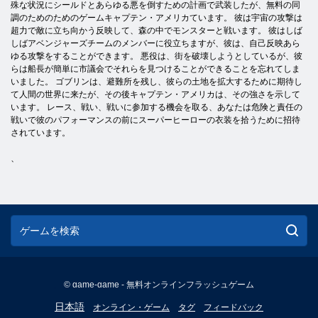
殊な状況にシールドとあらゆる悪を倒すための計画で武装したが、無料の同
調のためのためのゲームキャプテン・アメリカています。 彼は宇宙の攻撃は
超力で敵に立ち向かう反映して、森の中でモンスターと戦います。 彼はしば
しばアベンジャーズチームのメンバーに役立ちますが、彼は、自己反映あら
ゆる攻撃をすることができます。 悪役は、街を破壊しようとしているが、彼
らは船長が簡単に市議会でそれらを見つけることができることを忘れてしま
いました。 ゴブリンは、避難所を残し、彼らの土地を拡大するために期待し
て人間の世界に来たが、その後キャプテン・アメリカは、その強さを示して
います。 レース、戦い、戦いに参加する機会を取る、あなたは危険と責任の
戦いで彼のパフォーマンスの前にスーパーヒーローの衣装を拾うために招待
されています。
、
© game-game - 無料オンラインフラッシュゲーム
English
日本語
オンライン・ゲーム
タグ
フィードバック