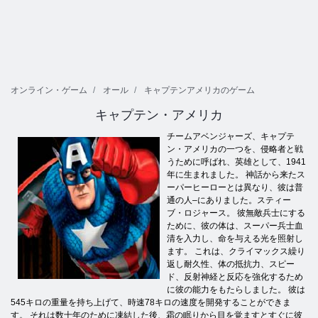
オンライン・ゲーム
オール
キャプテンアメリカのゲーム
キャプテン・アメリカ
チームアベンジャーズ、キャプテ
ン・アメリカの一つを、侵略者と戦
うために呼ばれ、英雄として、1941
年に生まれました。 神話から来たス
ーパーヒーローとは異なり、彼は普
通の人–にありました。スティー
ブ・ロジャース。 彼無敵兵士にする
ために、彼の体は、スーパー兵士血
清を入力し、命を与える光を照射し
ます。 これは、クライマックス繰り
返し耐久性、体の抵抗力、スピー
ド、反射神経と反応を強化するため
に彼の能力をもたらしました。 彼は
545キロの重量を持ち上げて、時速78キロの速度を開発することができま
す。 それは数十年のために凍結した後、霜の眠りから目を覚ますとすぐに彼