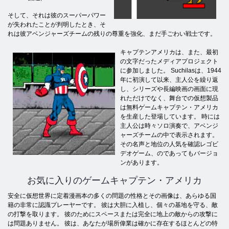
そして、それは彼のスーパーパワー
が失われたことが判明したとき、そ
れは彼アベンジャーズチームの残りの尊重を強化、まだ手ごわい戦士です。
キャプテンアメリカは、また、最初
の文字だったメディアプロジェクト
に参加しました。 Suchilasは、1944
年に初演して以来、主人公を繰り返
し、シリーズや長編映画の画面に現
れただけでなく、舞台での仮想製品
は無料ゲームキャプテン・アメリカ
を生産した登場しています。 時には
主人公は時々ソロ演奏で、アベンジ
ャーズチームの中で表示されます。
その名声と地位の人気を確認レゴビ
デオゲーム、のであってもバージョ
ンがあります。
お気に入りのゲームキャプテン・アメリカ
安全に仮想世界に定着漫画本の多くの問題の性格とその画像は、あらゆる国
籍の非常に認識プレーヤーです。 彼は大胆に入植し、個々の基地を守る、敵
の打撃を取ります。 彼のためにスペースまたは完全に地上の敵からの攻撃に
は問題ありません。 彼は、あなたが場所偉業は確かに存在するほとんどの特