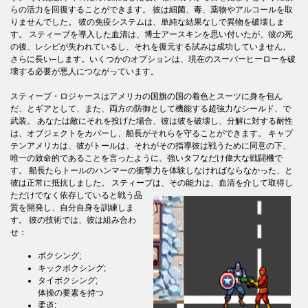
らの活力を回復することができます。 彼は細菌、毒、薬物やアルコールを取
りませんでした。 彼の免疫システムは、単純な結果なしで異物を破壊しま
す。 スティーブを導入した血清は、博士アースキンを思い付いたが、彼の死
の後、レシピが失われているし、それを復元する試みは成功していません。
さらに長い–します。いくつかのオプションは、現在のスーパーヒーローを破
壊する必要が悪人につながっています。
スティーブ・ロジャースはアメリカの国旗の国の着色とスーツに身を包ん
だ、とギアとして、また、両方の防御として機能する超強力なシールド、で
武装。 あなたは敵にそれを投げた場合、彼は彼を破壊し、分解に対する耐性
は、オブジェクトをカバーし、船長がそれらを守ることができます。 キャプ
テンアメリカは、彼がトールは、それがその指導彼は戦うために同意の下、
唯一の致命的であることを言ったように、強いタフなだけ偉大な戦闘機で
す。 船長たらトールのハンマーの衝撃力を体験しなければならなかった、と
彼は正常に抵抗しました。 スティーブは、その能力は、血清を介して取得し
ただけでなく依存していると戦う
品
質を開発し、自分自身を訓練しま
す。 彼の技術では、彼は組み合わ
せ：
ボクシング​​;
キックボクシング​​;
タイボクシング​​;
体操の要素を持つ
柔道;