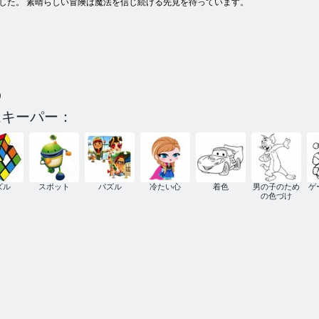
した。 素晴らしい冒険は魔法を信じ続ける先見を待っています。
)
ムキーパー：
ズル
スポット
パズル
冷たい心
着色
男の子のため
ゲ
の色づけ