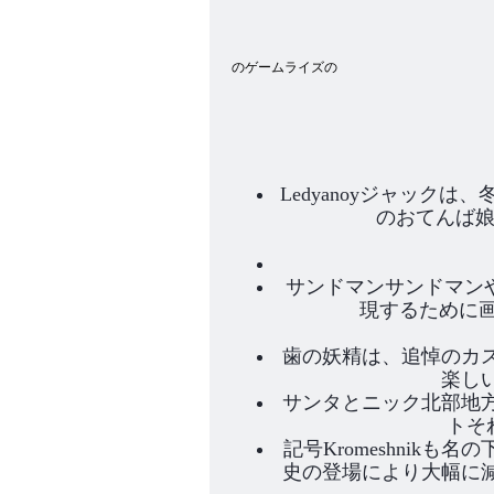
のゲームライズの
Ledyanoyジャッ
のおてんば娘
サンドマンサンドマン
現するために
歯の妖精は、追悼のカ
楽し
サンタとニック北部地
トそ
記号Kromeshni
史の登場により大幅に