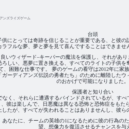
アンズライズゲーム
台頭
子供にとっては奇跡を信じることが重要である、と彼の
カラフルな夢、夢と夢を見て喜んですることはできませ
は良いウィザード–キーパーの魔法を保護し、それがあり
恐ろしい、悪夢に置き換える、すべてのライトの子供を
て、困難な仕事です。 夢のゲームの看守は2012年に家
「ガーディアンズ伝説の勇者たち」のために離陸したウ
のおかげで可能になりました。
保護者と知り合い
く、それらに遭遇するバインドされているが、すべての子供た
き、彼は楽しんで、日悪魔は異なる恐怖と恐怖症をもたら
止したが、すべてが失われることはありませんし、彼ら
あなたに、チームの英雄の1になるために彼の行為のためにK
望、想像力を復活させるチャンスを与