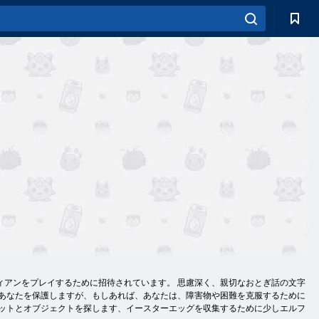
ィアンをプレイするために招待されています。 思慮深く、親切なおとぎ話の文字
彼らはあなたを保護しますが、もしあれば、あなたは、障害物や困難を克服するために
ベットとオブジェクトを探します、イースターエッグを収集するために少しエルフ