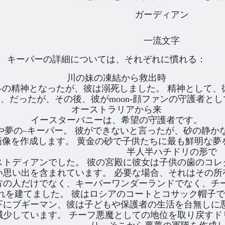
ガーディアン
一流文字
キーパーの詳細については、それぞれに慣れる：
川の妹の凍結から救出時
クは、冬の精神となったが、彼は溺死しました。 精神として
、だったが、その後、彼がmoon-顔ファンの守護者と
オーストラリアから来
イースターバニーは、希望の守護者です。
や夢の–キーパー。 彼ができないと言ったが、砂の静か
画像を作成します。 黄金の砂で子供たちに最も鮮明な夢
半人半ハチドリの形で
ストディアンでした。 彼の宮殿に彼女は子供の歯のコ
い思い出を含まれています。 必要な場合、それはその所
方の人だけでなく、キーパーワンダーランドでなく、チ
れを建てました。 彼はロシアのコートとコサック帽子で
kも名の下にブギーマン、彼は子どもや保護者の生活を台無
減少しています。 チーフ悪魔としての地位を取り戻す