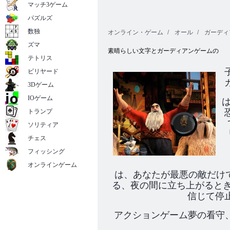
マッチ3ゲーム
パズルズ
数独
オンライン・ゲーム
オール
ガーディ
ズマ
素晴らしい文字とガーディアンゲームの
テトリス
ビリヤード
3Dゲーム
IOゲーム
トランプ
ソリティア
チェス
フィッシング
オンラインゲーム
は、あなたが最悪の敵だけでな
る、夜の間に立ち上がると
信じて停
アクションゲーム夢の看守、