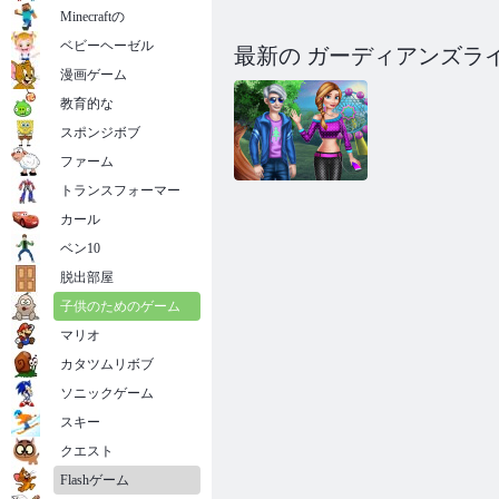
Minecraftの
ベビーヘーゼル
最新の ガーディアンズラ
漫画ゲーム
教育的な
スポンジボブ
ファーム
トランスフォーマー
カール
カップルの春
ベン10
の動向
脱出部屋
子供のためのゲーム
マリオ
カタツムリボブ
ソニックゲーム
スキー
クエスト
Flashゲーム