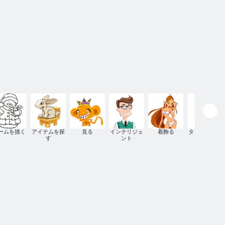
ームを描く
アイテムを探
見る
インテリジェ
着飾る
タッチスクリ
す
ント
ーン