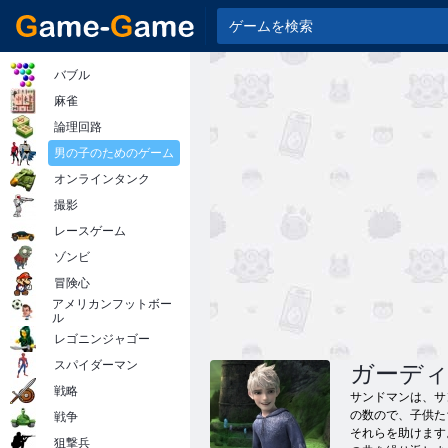
バブル
麻雀
論理回路
男の子のためのゲーム
オンラインタンク
撮影
レースゲーム
ゾンビ
冒険心
アメリカンフットボー
ル
レゴニンジャゴー
スパイダーマン
ガーデ
戦略
サンドマンは、サ
の数ので、子供た
戦争
それらを助けます
狙撃兵