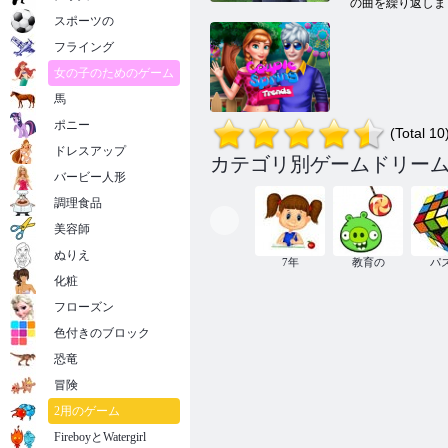
の曲を繰り返しま
スポーツの
フライング
女の子のためのゲーム
馬
ポニー
(Total 10
ドレスアップ
カテゴリ別ゲームドリー
カップルの春
バービー人形
の動向
調理食品
美容師
ぬりえ
7年
教育の
パ
化粧
フローズン
色付きのブロック
恐竜
冒険
2用のゲーム
FireboyとWatergirl