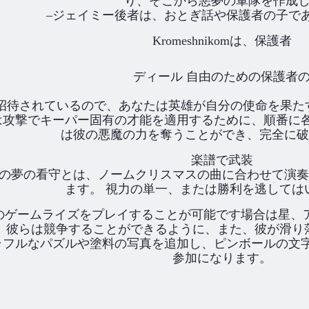
り、そこから悪夢の軍隊を作成
–ジェイミー後者は、おとぎ話や保護者の子で
Kromeshnikomは、保護者
ディール 自由のための保護者
クに招待されているので、あなたは英雄が自分の使命を果
は攻撃でキーパー固有の才能を適用するために、順番に各
は彼の悪魔の力を奪うことができ、完全に破
楽譜で武装
の夢の看守とは、ノームクリスマスの曲に合わせて演奏
ます。 視力の単一、または勝利を逃しては
のゲームライズをプレイすることが可能です場合は星、
。 彼らは競争することができるように、また、彼が滑り
ラフルなパズルや塗料の写真を追加し、ピンボールの文字
参加になります。