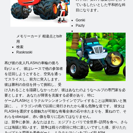
ているしたいとした平和的な科
目になります。
Gonki
Pazly
メモリーカード 相違点とtsifr
用
検索
Raskraski
再び彼の友人FLASHの車輪の後ろ
Eyジェイ。 彼はレースで他の参加者
を迂回しようとすると、空気を通っ
てスライスし、前方に突入します。
彼は勝利の自信を持って挑戦し、受
け入れることを躊躇しなかったが、彼はあなたのようなヘルプの専門家を必
要とします。 あなたが障害を克服する必要があり、特に
ゲームFLASHとミラクルマシンオンラインでプレイすることは興味深いと無
謀に、 。 ドラゴンの島で以前に発行されたから最も危険な道です。 彼女は
FLASHを選択する接触力が可能な有毒全体の石や水たまりを、重ねので、そ
れらをobezgat 、赤い旗を取りに忘れてはなりません。
は、競争に参加、あなたはまた、エジプトとパリで全世界–訪問を食べ、さら
には海賊と戦います。 競争は残りの部分に特に楽しいですした後、折りたた
みパズルと図面を着色ゲーム、ミラクルマシンをプレイFLASH 。