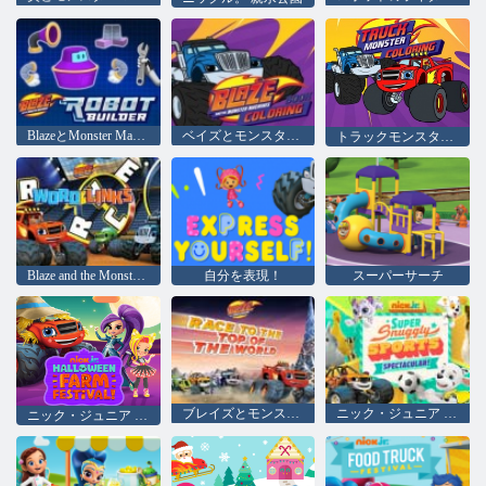
BlazeとMonster Machines Robot Builder
ベイズとモンスターマシンぬりえ
トラックモンスターぬりえ
Blaze and the Monster Machines Wordリンク
自分を表現！
スーパーサーチ
ブレイズとモンスターマシンが世界のトップへ
ニック・ジュニア スーパースナッグリースポーツスペクタキュラー
ニック・ジュニア ハロウィンファームフェスティバル