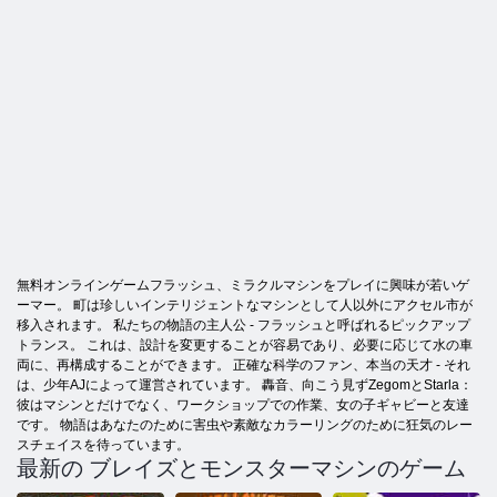
無料オンラインゲームフラッシュ、ミラクルマシンをプレイに興味が若いゲ
ーマー。 町は珍しいインテリジェントなマシンとして人以外にアクセル市が
移入されます。 私たちの物語の主人公 - フラッシュと呼ばれるピックアップ
トランス。 これは、設計を変更することが容易であり、必要に応じて水の車
両に、再構成することができます。 正確な科学のファン、本当の天才 - それ
は、少年AJによって運営されています。 轟音、向こう見ずZegomとStarla：
彼はマシンとだけでなく、ワークショップでの作業、女の子ギャビーと友達
です。 物語はあなたのために害虫や素敵なカラーリングのために狂気のレー
スチェイスを待っています。
最新の ブレイズとモンスターマシンのゲーム