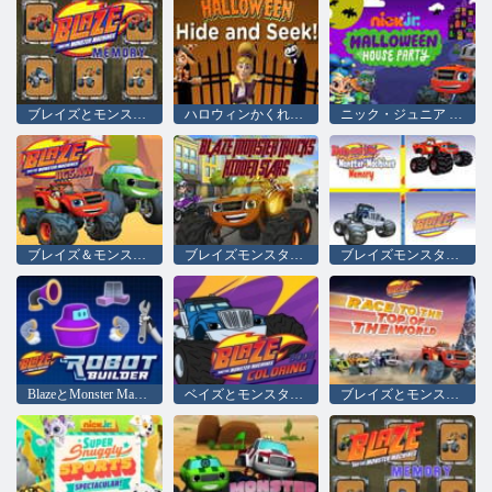
ブレイズとモンスターマシンの記憶
ハロウィンかくれんぼ
ニック・ジュニア ハロウィンハウスパーティー
ブレイズ＆モンスターマシーンズジグソーパズル
ブレイズモンスタートラック隠し星
ブレイズモンスタートラックメモリー
BlazeとMonster Machines Robot Builder
ベイズとモンスターマシンぬりえ
ブレイズとモンスターマシンが世界のトップへ