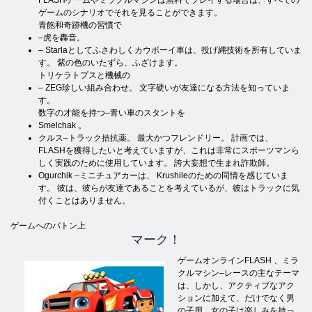
ゲームのシナリオでそれを見ることができます。
青飽和奇跡機の習慣で
–虎を轟音。
– Starlaとしてふさわしくカウボーイ車は、投げ縄技術を所有していま
す。 紫の色のいたずら、ふざけます。
トリケラトプスと機械の
– ZEG珍しい組み合わせ。 文字硬いが友達になる方法を知っていま
す。
数字の才能を持つ–青い車のスタントを
Smelchak 。
クルス–トラック拮抗薬。 最大かつフレンドリー。 計画では、
FLASHを獲得したいと考えていますが、これは非常にスポーツマンら
しく実践のために使用しています。 誇大妄想で生まれ詐欺師。
Ogurchik –ミニチュアカーは、 Krushileのための同情を感じていま
す。 彼は、彼らが友達であることを考えているが、彼はトラックに気
付くことはありません。
ゲームへのバトン上
マーク！
ゲームオンラインFLASH 、ミラ
クルマシン–レースの
主なテーマ
は、しかし、アクティブなアク
ションに加えて、だけでなく男
の子用、女の子は楽しみを持っ