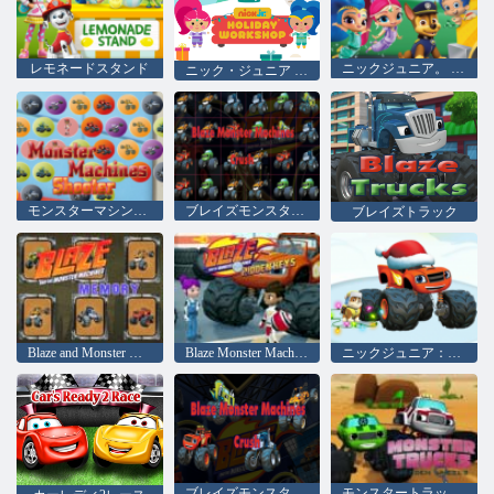
レモネードスタンド
ニックジュニア。 フードトラックフェスティバル！
ニック・ジュニア 休日のワークショップ
モンスターマシンシューター
ブレイズモンスターマシンクラッシュ
ブレイズトラック
Blaze and Monster Machinesメモリ
Blaze Monster Machines隠しキー
ニックジュニア：ハッピーホリデーリゾート
ブレイズモンスターマシンクラッシュ
モンスタートラックの隠しホイール