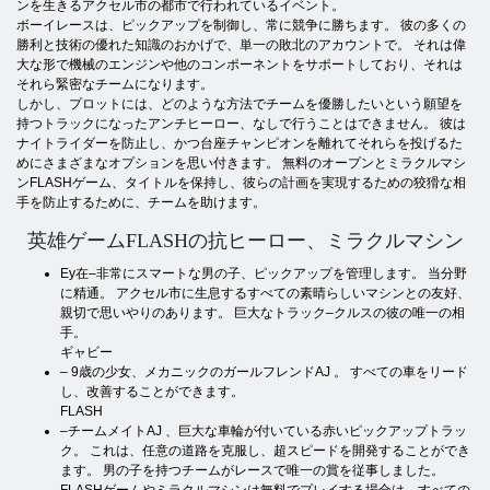
ンを生きるアクセル市の都市で行われているイベント。
ボーイレースは、ピックアップを制御し、常に競争に勝ちます。 彼の多くの
勝利と技術の優れた知識のおかげで、単一の敗北のアカウントで。 それは偉
大な形で機械のエンジンや他のコンポーネントをサポートしており、それは
それら緊密なチームになります。
しかし、プロットには、どのような方法でチームを優勝したいという願望を
持つトラックになったアンチヒーロー、なしで行うことはできません。 彼は
ナイトライダーを防止し、かつ台座チャンピオンを離れてそれらを投げるた
めにさまざまなオプションを思い付きます。 無料のオープンとミラクルマシ
ンFLASHゲーム、タイトルを保持し、彼らの計画を実現するための狡猾な相
手を防止するために、チームを助けます。
英雄ゲームFLASHの抗ヒーロー、ミラクルマシン
Ey在–非常にスマートな男の子、ピックアップを管理します。 当分野
に精通。 アクセル市に生息するすべての素晴らしいマシンとの友好、
親切で思いやりのあります。 巨大なトラック–クルスの彼の唯一の相
手。
ギャビー
– 9歳の少女、メカニックのガールフレンドAJ 。 すべての車をリード
し、改善することができます。
FLASH
–チームメイトAJ 、巨大な車輪が付いている赤いピックアップトラッ
ク。 これは、任意の道路を克服し、超スピードを開発することができ
ます。 男の子を持つチームがレースで唯一の賞を従事しました。
FLASHゲームやミラクルマシンは無料でプレイする場合は、すべての