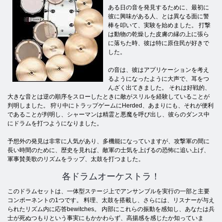
ある日の音を発見するために、最初に
彼に興味がある人、とは異なる面に警
棒を叩いて、実験を始めました。 打撃
は動物の乾燥した皮膚の縁の上に張ら
に落ちた時、彼は特に原住民が好きで
した。
の音は、彼はアプリケーションを考え
るようになったように大声で、耳をつ
んざく出てきました。 それは好戦的、
大きな音とは逆の順序をスローしたときに敵がスリルを経験していることが
判明しました。 狩り中にトラップゲームにHerded、あまりにも、それが便利
であることが判明し、シャーマンは精霊と悪魔を呼び出し、彼らのダンス中
にドラムを打つようになりました。
予想外の発見は非常に人気があり、多機能になっていますが、攻撃軍の間に
長い時間のために、歴史を見れば、敵軍の士気を上げるの恐怖に追い上げ、
軍事賛美歌のリズムをラップ、太鼓を打つました。
各ドラムオーケストラ！
このドラムセットは、一体型ステージ上でアンサンブルを実行の一部と主要
コンポーネントの1つです。 料理、太鼓を搭載し、さらには、リスナーが与え
られたリズム内に応答bewitches。 内部にこれらの振動を感知し、あなたは兵
士が死ぬつもりという事実にもかかわらず、高揚感を感じたか知っていま