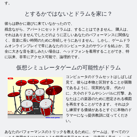
す。
とするかではないとドラムを家に？
彼らは静かに遊びに来ていなかったので、
残念ながら、アパートにセットドラムは、することはできません。 隣人は、
それはありませんでしたどのように正しいあなたのパフォーマンスに関係な
く、音楽に長い時間のために存続しそうにありません。 しかし、ゲームドラ
ムオンラインプレイで常にあなたのコンピュータ上のサウンドを結ぶか、完
全に大きな音を楽しみたい場合は、ヘッドフォンを着用することができ、特
に以来、非常にアクセス可能で、論理的です。
仮想シミュレータゲームの可能性がドラム
コンピュータのドラムセットはしばしば
見て、彼らは本物と区別することが困難
であるように、現実的な音。 代わり
に、大小のドラムやシンバルに打撃、あ
なたはこの楽器のために想定される構図
を再生することができます。 それは少
し練習する価値があるとすぐに本物のド
ラマーになっ提供教訓に従ってくださ
い。
あなたのパフォーマンスのトリックを教えるために、ゲームは、すべてのツ