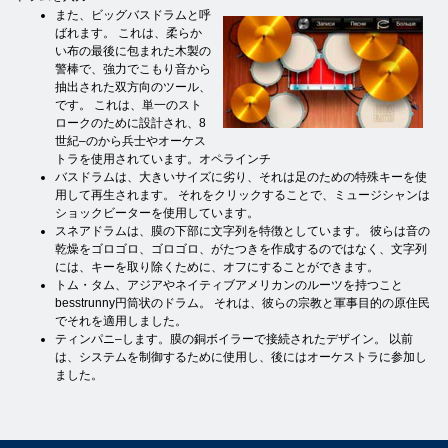
また、ビッグバスドラムと呼
ばれます。 これは、柔らか
い布の最後に包まれた木製の
警棒で、強力でこもり音から
抽出された双方向のツール、
です。 これは、単一のスト
ロークのために設計され、8
世紀–のから兵士やオーケス
トラを使用されています。オペラインチ
バスドラムは、大きいサイズに劣り、それは足のための特殊キーを使
用して再生されます。 それをクリックすることで、ミュージシャンは
ショックビーターを使用しています。
スネアドラムは、膜の下部に文字列を特徴としています。 彼らは音の
乾燥をゴロゴロ、ゴロゴロ、がたつきを作成するのではなく、文字列
には、キーを取り除くために、オフにすることができます。
トム・タム、アジアやネイティブアメリカンのルーツを持つこと
besstrunny円筒状のドラム。 それは、彼らの宗教と軍事目的の原住民
でそれを適用しました。
ティンパニ–します。膜の銅ボイラーで接続されたデザイン。 以前
は、システムを制御するために使用し、後にはオーケストラに参加し
ました。