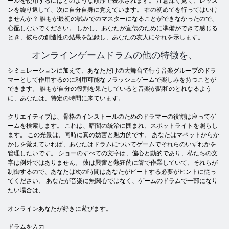
ールを使用するにはどのような順序で表示されます。 注意深く見て、レッス
ンを繰り返して、次に自分自身に覚えています。 右の初めてを行​​ってはいけ
ませんか？ 誰もが最初の試みでのマスターになることができなかったので、
心配しないでください。 しかし、あなたが宣伝のために準備ができて感じる
とき、彼らの創造性の結果を記録し、あなたの友人にそれを示します。
オンラインゲームドラムの他の特徴を、
シミュレーションに加えて、あなただけの大舞台で行う音楽グループのドラ
マーとして作用するのに利用可能なフラッシュゲームで楽しみを持つことが
できます。 誰もが自分の役割を果たしていると音楽が調和のとれなるよう
に、あなたは、特定の時間に来ています。
クリエイティブは、骨格のインストールのためのドラマーの役割は座ってゲ
ームを検索します。 これは、暗闇の統治に囲まれ、スポットライトを照らし
ます。 この光景は、同時に真の妨害と魅力的です。 あなたはマペットからか
かしを覚えていれば、あなたはドラムについてゲームでそれらのいずれかを
管理したいです。 ショーのすべての文字は、偏心と動的であり、私たちの文
字は例外ではありません。 彼は興奮と熱狂的に箸で作業していて、それらが
制御するので、あなたは次の時間はあなたがビートする必要がヒントに従っ
てください。 あなたが音楽に無関心ではなく、ゲームのドラムで一部になり
たい場合は、
オンラインあなたが好きに遊びます。
ドラムを入力