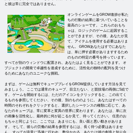
と彼は常に完全ではありません。
オンラインゲームをGROW進捗が私た
ちの行動の結果に基づいていることを
最高のショーです。 これらのおもち
ゃは、ロジックのゲームに起因するこ
とができますが、その後、あなたが見
て、アイテムを使用する必要はありま
せん。 GROWあなたはすでにあなた
は、単に押す必要がありますするため
のものの特定の番号を持っています。
すべてが別のウィンドウに配置され、あなたはよく見ることができます。 オ
ブジェクトの開発で卓越性を達成するために、活性化の独特の配列を見つけ
るためにあなたのユニークな挑戦。
まずは、ゲームは無料でキューブプレイをGROW提供しています方法を見て
みましょう。 ここでは通常のキューブ、目立たない、と競技場の両側に5絵で
す。 ゲームを開始するには、ただのアイコンをクリックすると、この出てく
るものを参照してください、その後、別のもののように。 あなたはすべての
時間のそれぞれをクリックすると、選択したシーケンスの種類に応じて、あ
なたのキューブは、常に変革と変異の世界に変わります。 あなたは、単に次
の画像を活性化し、最終的に何が起こるか見て、待ってください。 任意のお
もちゃと同じように、ここでは、あまりにも、良い面と悪い動きがありま
す。 そして、彼らの労働の結果を参照するには、長く待つ必要はありませ
ん。 すべてが非常に迅速に行われ、数分かかる、あなたは彼の創造と知り合