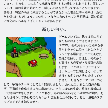
います。 しかし、このような急速な変態–するの美しさもあります。新しいバ
ッチは、前の直後に始めたが、新しいパスを使用してすることができます。
開発は、特定の高さに到達することができなかった場合は時々結果は、あな
たを傷つけるでしょう。 ただし、あなたの力のすべてと再起動は、高い位置
に進化のレベルを上げるチャンスがあります。
新しい何か..
ゲームプレイは、我々は前に見て
きたもののようではありません
GROW。 他のおもちゃは結果を事
前とトラックに沿ってあなたをプ
ッシュする場合は、ここであなた
自身が理解し、管理し、何の多く
を実行する必要があり混乱が君臨
します。 このストーリーライン
は、キューブに閉じ込め、そして
進行する多くの方法を提供してい
ません。 好きなゲーマーの一つと
して、宇宙をテーマにしてよく開発しました。 あなたは、あなた自身の銀
河、宇宙船を作成するように求められ、さらには知的生命、植物や機械によ
って地球に生息します。 ここで再び、先の組み合わせと不確実性の選択。 あ
なたは何をして終わるのだろうか？ 誰もあなたを知っているし、最後のステ
ップまででさえ知りません。