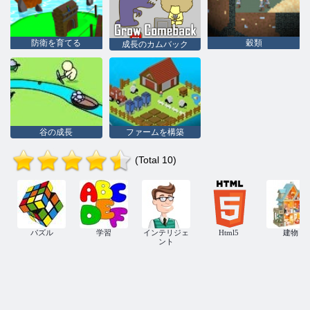
防衛を育てる
穀類
成長のカムバック
谷の成長
ファームを構築
(Total 10)
パズル
学習
インテリジェ
Html5
建物
ント