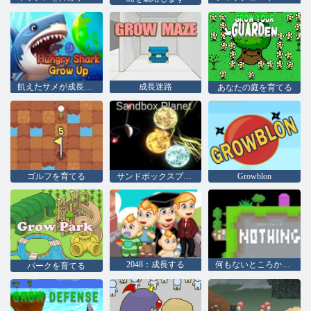
飢えたサメが成長する
成長迷路
あなたの庭を育てる
ゴルフを育てる
サンドボックスプラネット
Growblon
2048：成長する
何もないところから何かを作る
パークを育てる