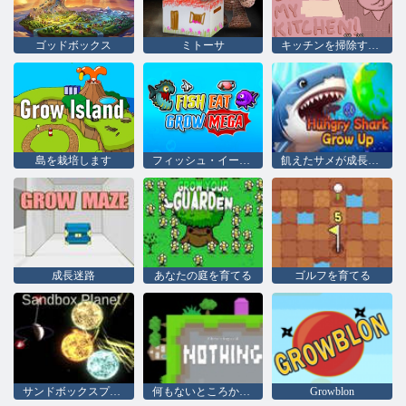
ゴッドボックス
ミトーサ
キッチンを掃除するのを手伝ってください
島を栽培します
フィッシュ・イート・グロウ・メガ
飢えたサメが成長する
成長迷路
あなたの庭を育てる
ゴルフを育てる
サンドボックスプラネット
何もないところから何かを作る
Growblon