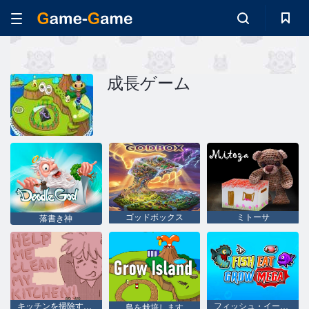
成長ゲーム
ゴッドボックス
ミトーサ
落書き神
キッチンを掃除するのを手伝ってください
フィッシュ・イート・グロウ・メガ
島を栽培します