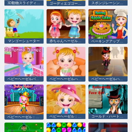
3D動物スライディング
スポンジレーシング大会
ゴーディエゴゴー！ ウミガメのトゥガ
マンゴーシューター
赤ちゃんヘーゼルはマナーを学習
ベーキングアップルケーキ
ベビーヘーゼルバレリーナダンス
ベビーヘーゼルハンド骨折
ベビーヘーゼルハロウィーン城
ベビーヘーゼル：収穫祭
コー​​ルド・ハート：ハロウィーンのためのアンナの顔にフィギュア
ベビーヘーゼル：学校の年次日