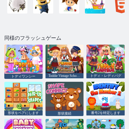
同様のフラッシュゲーム
Toddie Vintage School Day
トディ・レディバグ
トディワンシー
形状をペアにします
番号2を特定します
形状接続