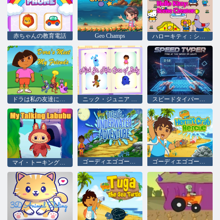
赤ちゃんの教育電話
Geo Champs
ハローキティ：シーンクリエーター
ドラは私の友達に会います
ニック・ジュニア 赤ちゃんの世話をしてください
スピードタイパーゲーム
ゴーディエゴゴー！ ディエゴの水中冒険
ゴーディエゴゴー！ ヤドカリの救出
マイ・トーキング・ラブブ