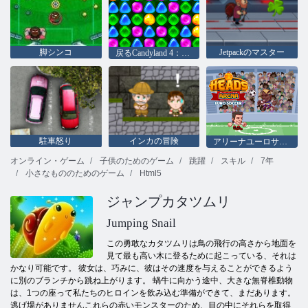
脚シンコ
Jetpackのマスター
戻るCandyland 4：ロリポップガーデン
駐車怒り
インカの冒険
アリーナユーロサッカーヘッズ
オンライン・ゲーム
子供のためのゲーム
跳躍
スキル
7年
小さなもののためのゲーム
Html5
ジャンプカタツムリ
Jumping Snail
この勇敢なカタツムリは鳥の飛行の高さから地面を
見て最も高い木に登るために起こっている、それは
かなり可能です。 彼女は、巧みに、彼はその速度を与えることができるよう
に別のブランチから跳ね上がります。 蝸牛に向かう途中、大きな無脊椎動物
は、1つの座って私たちのヒロインを飲み込む準備ができて、まだあります。
逃げ場がありませんこれらの赤いモンスターのため、目の中にそれらを取得